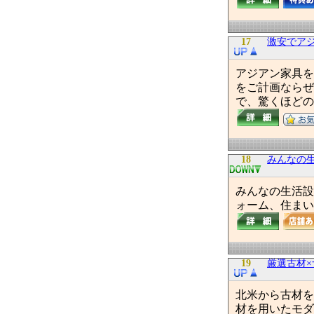
17
激安でア
アジアン家具を
をご計画ならぜ
で、驚くほどの
18
みんなの
みんなの生活設
ォーム、住まい
19
厳選古材×
北米から古材を
材を用いたモダ