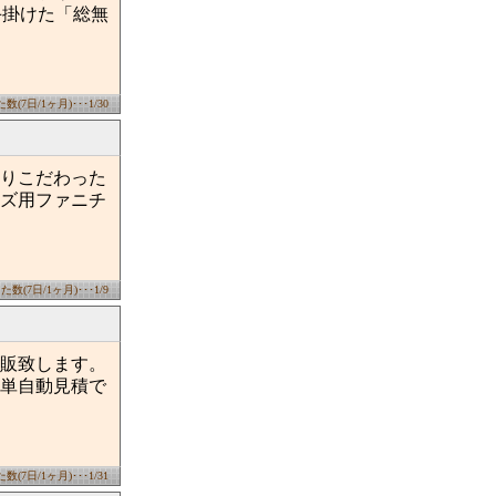
手掛けた「総無
(7日/1ヶ月)･･･1/30
りこだわった
ズ用ファニチ
数(7日/1ヶ月)･･･1/9
販致します。
単自動見積で
(7日/1ヶ月)･･･1/31