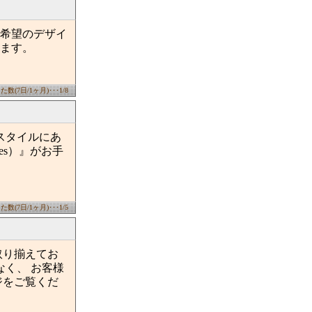
希望のデザイ
ます。
数(7日/1ヶ月)･･･1/8
スタイルにあ
es）』がお手
数(7日/1ヶ月)･･･1/5
取り揃えてお
なく、 お客様
ジをご覧くだ