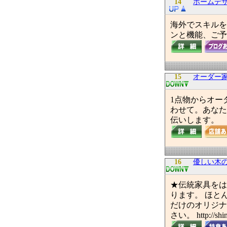
14
ホームデ
海外でスキルを
ンと機能、ご予
15
オーダー家具
1点物からオー
わせて。あなたに
伝いします。
16
優しい木
★伝統家具をは
ります。 ほと
だけのオリジナ
さい。 http://shi