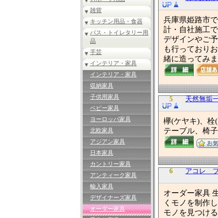
雑貨
兵庫県姫路市で
キッチン用品・食器
計・自社施工で
バス・トイレタリー用
デザインやご予
品
も行っておりお
手芸
緒に造ってみま
インテリア・家具
インテリア・家具
収納家具
子供用家具
5
天然無垢
ベビー家具
ヨーロッパ家具
欅(ケヤキ)、
テーブル、椅子
北欧家具
アジアン家具
日本家具
カントリー家具
6
アコレ プロダ
アンティーク家具
輸入家具
オーダー家具 
デザイナーズ家具
くモノを制作し
オーダー家具
モノを見つける