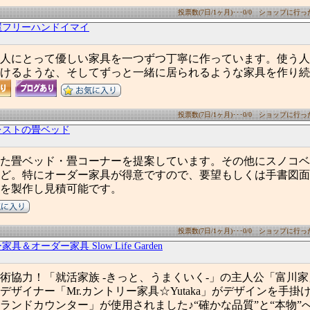
投票数(7日/1ヶ月)･･･0/0 ショップに行った数
屋フリーハンドイマイ
人にとって優しい家具を一つずつ丁寧に作っています。使う人
けるような、そしてずっと一緒に居られるような家具を作り続
投票数(7日/1ヶ月)･･･0/0 ショップに行った数
レストの畳ベッド
た畳ベッド・畳コーナーを提案しています。その他にスノコベ
ど。特にオーダー家具が得意ですので、要望もしくは手書図面
を製作し見積可能です。
投票数(7日/1ヶ月)･･･0/0 ショップに行った数
具＆オーダー家具 Slow Life Garden
術協力！「就活家族 -きっと、うまくいく-」の主人公「富川
デザイナー「Mr.カントリー家具☆Yutaka」がデザインを手掛
ランドカウンター」が使用されました♪“確かな品質”と“本物”