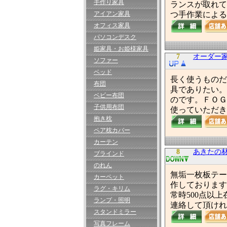
手作り家具
ランスが取れて
アイアン家具
つ手作業による
オフィス家具
パソコンデスク
姫家具・お姫様家具
7
オーダー家
ソファー
ベッド
長く使うものだ
布団
具でありたい。
ベビー布団
のです。ＦＯＧ
子供用布団
使っていただき
抱き枕
ペア枕カバー
カーテン
8
あきたの材
ブラインド
のれん
無垢一枚板テー
カーペット
作しております
ラグ・キリム
常時500点以
ランプ・照明
連絡して頂けれ
スタンドミラー
写真フレーム