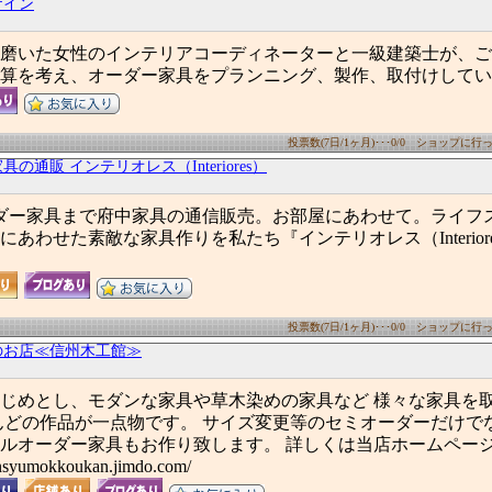
ザイン
磨いた女性のインテリアコーディネーターと一級建築士が、ご
算を考え、オーダー家具をプランニング、製作、取付けしてい
投票数(7日/1ヶ月)･･･0/0 ショップに行った
の通販 インテリオレス（Interiores）
ダー家具まで府中家具の通信販売。お部屋にあわせて。ライフ
あわせた素敵な家具作りを私たち『インテリオレス（Interior
投票数(7日/1ヶ月)･･･0/0 ショップに行った
のお店≪信州木工館≫
じめとし、モダンな家具や草木染めの家具など 様々な家具を
んどの作品が一点物です。 サイズ変更等のセミオーダーだけで
ルオーダー家具もお作り致します。 詳しくは当店ホームペー
nsyumokkoukan.jimdo.com/