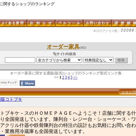
 に関するショップのランキング
本日のアクセス数：
オーダー家具
(162)
オーダー家具に関する通販(販売)ショップのランキング形式リンク集
<<
1
2
3
4
5
>>
ショップ
通販コトブキ
トブキケ－スのＨＯＭＥＰＡＧＥへようこそ！店舗に関する什
り全国発送しています。陳列台・レジー台・ショーケース・ワ
アクリル什器や鉄骨陳列台の特注の設計もお気軽にお問い合わ
・業務用冷蔵庫も全国発送しています。