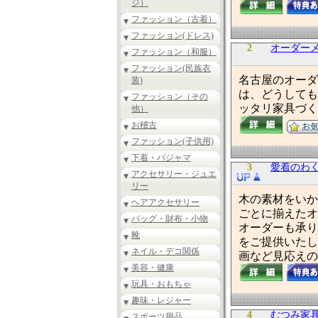
ジ）
ファッション（古着）
ファッション(ドレス)
2
オーダー
ファッション（和服）
ファッション(民族衣
名古屋のオーダ
装)
は、どうしても
ファッション（その
ッタリ家具づく
他）
お稽古
ファッション(子供用)
下着・パジャマ
3
愛着のわ
アクセサリー・ジュエ
リー
木の素材をいか
ヘアアクセサリー
ごとに揃えたオ
バッグ・財布・小物
オーダーも承り
靴
をご提供いたし
ネイル・デコ関係
画など見応えの
美容・健康
玩具・おもちゃ
趣味・レジャー
4
むつみ家具
スポーツ用品