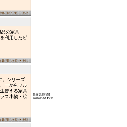
7日/1ヶ月)･･･14/72
製品の家具
を利用したピ
(7日/1ヶ月)･･･5/31
す。シリーズ
、一からフル
生使える家具
最終更新時間
ラス小物・絵
2026/08/08 13:56
(7日/1ヶ月)･･･3/53