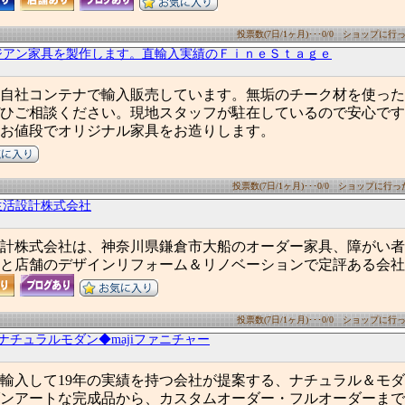
投票数(7日/1ヶ月)･･･0/0 ショップに行った
ジアン家具を製作します。直輸入実績のＦｉｎｅＳｔａｇｅ
自社コンテナで輸入販売しています。無垢のチーク材を使った
ひご相談ください。現地スタッフが駐在しているので安心です
お値段でオリジナル家具をお造りします。
投票数(7日/1ヶ月)･･･0/0 ショップに行った数
生活設計株式会社
計株式会社は、神奈川県鎌倉市大船のオーダー家具、障がい者
と店舗のデザインリフォーム＆リノベーションで定評ある会社
投票数(7日/1ヶ月)･･･0/0 ショップに行った
ナチュラルモダン◆majiファニチャー
輸入して19年の実績を持つ会社が提案する、ナチュラル＆モ
ンアートな完成品から、カスタムオーダー・フルオーダーまで