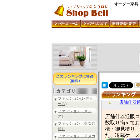
オーダー家具
ファッション(レディ
1
店舗什器
ース)
ファッション（メン
店舗什器通販コ
ズ）
数取り揃えてお
ファッション（男女共
様・御見積り、
通）
た、冷蔵ケース
ファッション（アメカ