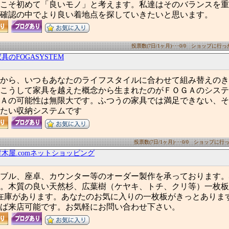
こそ初めて「良いモノ」と考えます。私達はそのバランスを重
確認の中でより良い着地点を探していきたいと思います。
投票数(7日/1ヶ月)･･･0/0 ショップに行った数
具のFOGASYSTEM
から、いつもあなたのライフスタイルに合わせて組み替えのき
こうして家具を越えた概念から生まれたのがＦＯＧＡのシステ
Ａの可能性は無限大です。ふつうの家具では満足できない、そ
たい収納システムです
投票数(7日/1ヶ月)･･･0/0 ショップに行った
木屋.comネットショッピング
ブル、座卓、カウンター等のオーダー製作を承っております。
。木質の良い天然杉、広葉樹（ケヤキ、トチ、クリ等）一枚板
上在庫があります。あなたのお気に入りの一枚板がきっとありま
ば来店可能です。お気軽にお問い合わせ下さい。