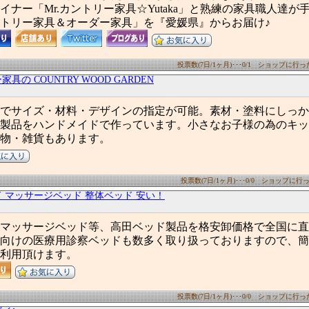
イナー「Mr.カントリー家具☆Yutaka」と熟練の家具職人達が
トリー家具＆オーダー家具」を『愛媛県』からお届け♪
投票数(7日/1ヶ月)･･･0/1 ショップに行った数
具の COUNTRY WOOD GARDEN
でサイズ・材料・デザインの指定が可能。素材・塗料にしっか
製品をハンドメイドで作っています。小さなお子様の為のキッ
物・雑貨もあります。
投票数(7日/1ヶ月)･･･0/0 ショップに行った
 マッサージベッド 整体ベッド 安い！
マッサージベッド等、高田ベッド製品を格安卸価格で全国に直
向けの医療用診察ベッドも数多く取り扱っておりますので、簡
利用頂けます。
投票数(7日/1ヶ月)･･･0/0 ショップに行った数