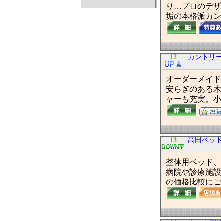
り…プロのデザ
垢の本格派カン
12
カントリー家
オーダーメイド
安らぎのある木
ャーも充実。小
13
高田ベッド
整体用ベッド、
病院や診療施設
の価格比較にご