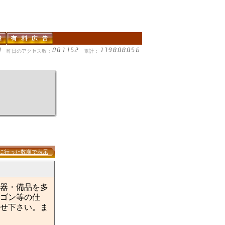
昨日のアクセス数：
累計：
に行った数順で表示
器・備品を多
ゴン等の仕
せ下さい。ま