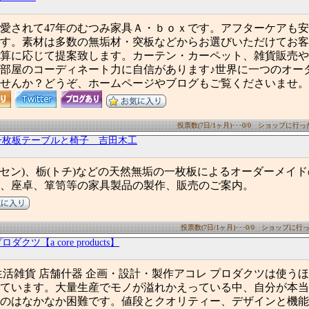
愛されて47年のむつみ家具Ａ・ｂｏｘです。アフターケアも
す。素材は多数の無垢材・突板などからお選びいただけてお客
算に応じて提案致します。カーテン・カーペット、雑貨販売や
部屋のコーディネート力に自信があります♪世界に一つのオー
せんか？どうぞ、ホームページやブログもご覧くださいませ。
投票数(7日/1ヶ月)･･･0/0 ショップに行った数
一枚板テーブルと椅子 吉田木工
栓(セン)、栃(トチ)などの天然無垢の一枚板によるオーダーメイ
、座卓、箪笥等の家具製品の製作、販売のご案内。
投票数(7日/1ヶ月)･･･0/0 ショップに行った
クツ【a core products】
生活雑貨 店舗什器 企画・設計・製作アコレ プロダクツは使う
ています。大量生産でモノが溢れかえっている中、自分が本当
のはなかなか困難です。値段とクオリティー、デザインと機能