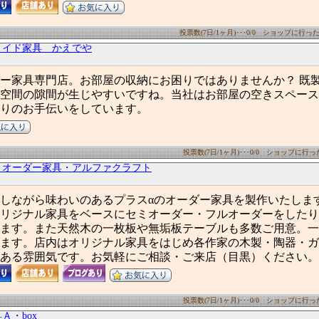
投票数(7日/1ヶ月)･･･0/0 ショップに行った数(
メイド家具 かえでや
ー家具専門店。お部屋の収納にお困りではありませんか？ 既
空間の隙間が生じやすいですね。当社はお部屋の空きスペース
りのお手伝いをしています。
投票数(7日/1ヶ月)･･･0/0 ショップに行った数
くオーダー家具・アルファクラフト
しながら味わいのあるプラスαのオーダー家具を製作いたしま
リジナル家具をベースにセミオーダー・フルオーダーをしたり
ます。また天然木の一枚板や無垢板テーブルも多数ご用意。一
ます。店内はオリジナル家具をはじめ各作家の木製・陶器・ガ
ある雰囲気です。お気軽にご相談・ご来店（目黒）ください。
投票数(7日/1ヶ月)･･･0/0 ショップに行った数
Ａ・box