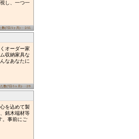
視し、一つ一
(7日/1ヶ月)･･･2/15
くオーダー家
ム収納家具な
んなあなたに
数(7日/1ヶ月)･･･2/9
心を込めて製
、銘木端材等
す。事前にご