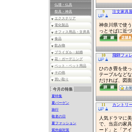
仏壇・仏具
祭具・神具
9
注文家具
エクステリア
神奈川県で使う
電化製品
っとそばに近づ
オフィス用品・文房具
食品
飲み物
ブライダル・結婚
10
飛騨フォ
花・ガーデニング
ペット・ペット用品
ひのき畳を使っ
その他
テーブルなどな
買い取り
だければ、図面
夏特集
夏バーゲン
11
カントリー家
旅行
敬老の日
人気ドラマに美
夏ファッション
で、当店の家具
ード」と「アイ
紫外線対策