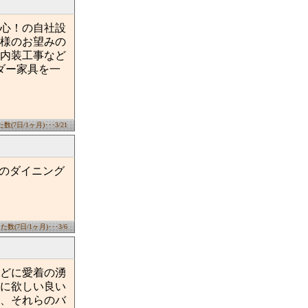
安心！の自社設
様のお望みの
内装工事など
ダー家具を一
(7日/1ヶ月)･･･3/21
ドのダイニング
数(7日/1ヶ月)･･･3/6
ほどに愛着の湧
に欲しい良い
、それらのバ