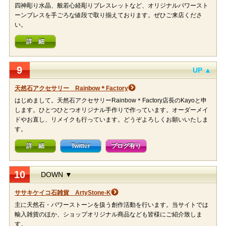
四神彫り水晶、般若心経彫りブレスレットなど、オリジナルパワースト
ーンブレスを手ごろな値段で取り揃えております。ぜひご来店くださ
い。
詳 細
9
UP ▲
天然石アクセサリー Rainbow＊Factory
はじめまして。天然石アクセサリーRainbow＊Factory店長のKayoと申
します。ひとつひとつオリジナル手作りで作っています。オーダーメイ
ドやお直し、リメイクも行っています。どうぞよろしくお願いいたしま
す。
詳 細
Twitter
ブログ有り
10
DOWN ▼
ササキケイコ石雑貨 ArtyStone-K
主に天然石・パワーストーンを扱う創作活動を行います。当サイトでは
輸入雑貨のほか、ショップオリジナル商品なども皆様にご紹介致しま
す。