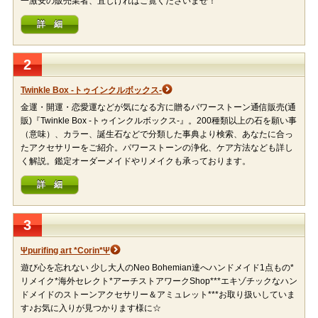
一激安の販売業者、宜しければご覧くださいませ！
詳 細
2
Twinkle Box -トゥインクルボックス-
金運・開運・恋愛運などが気になる方に贈るパワーストーン通信販売(通
販)『Twinkle Box -トゥインクルボックス-』。200種類以上の石を願い事
（意味）、カラー、誕生石などで分類した事典より検索、あなたに合っ
たアクセサリーをご紹介。パワーストーンの浄化、ケア方法なども詳し
く解説。鑑定オーダーメイドやリメイクも承っております。
詳 細
3
Ψpurifing art *Corin*Ψ
遊び心を忘れない 少し大人のNeo Bohemian達へハンドメイド1点もの*
リメイク*海外セレクト*アーチストアワークShop***エキゾチックなハン
ドメイドのストーンアクセサリー＆アミュレット***お取り扱いしていま
す♪お気に入りが見つかります様に☆