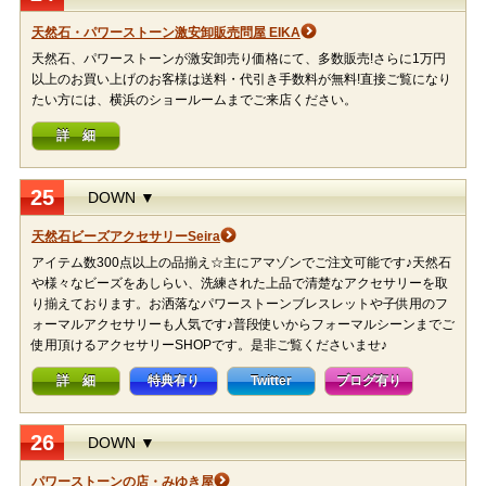
天然石・パワーストーン激安卸販売問屋 EIKA
天然石、パワーストーンが激安卸売り価格にて、多数販売!さらに1万円
以上のお買い上げのお客様は送料・代引き手数料が無料!直接ご覧になり
たい方には、横浜のショールームまでご来店ください。
詳 細
25
DOWN ▼
天然石ビーズアクセサリーSeira
アイテム数300点以上の品揃え☆主にアマゾンでご注文可能です♪天然石
や様々なビーズをあしらい、洗練された上品で清楚なアクセサリーを取
り揃えております。お洒落なパワーストーンブレスレットや子供用のフ
ォーマルアクセサリーも人気です♪普段使いからフォーマルシーンまでご
使用頂けるアクセサリーSHOPです。是非ご覧くださいませ♪
詳 細
特典有り
Twitter
ブログ有り
26
DOWN ▼
パワーストーンの店・みゆき屋