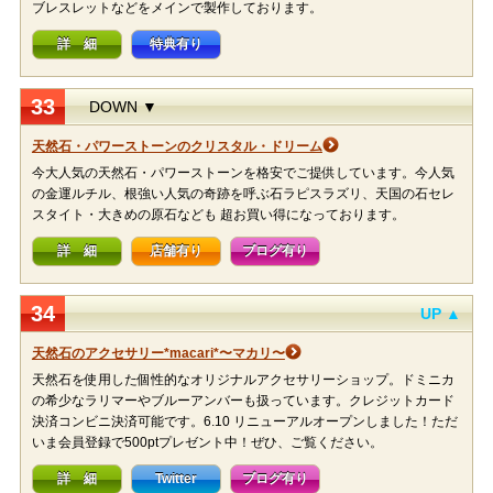
ブレスレットなどをメインで製作しております。
詳 細
特典有り
33
DOWN ▼
天然石・パワーストーンのクリスタル・ドリーム
今大人気の天然石・パワーストーンを格安でご提供しています。今人気
の金運ルチル、根強い人気の奇跡を呼ぶ石ラピスラズリ、天国の石セレ
スタイト・大きめの原石なども 超お買い得になっております。
詳 細
店舗有り
ブログ有り
34
UP ▲
天然石のアクセサリー*macari*〜マカリ〜
天然石を使用した個性的なオリジナルアクセサリーショップ。ドミニカ
の希少なラリマーやブルーアンバーも扱っています。クレジットカード
決済コンビニ決済可能です。6.10 リニューアルオープンしました！ただ
いま会員登録で500ptプレゼント中！ぜひ、ご覧ください。
詳 細
Twitter
ブログ有り