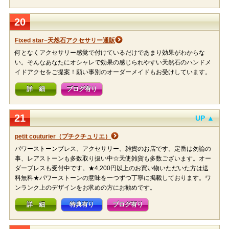
20
Fixed star−天然石アクセサリー通販
何となくアクセサリー感覚で付けているだけであまり効果がわからな
い。そんなあなたにオシャレで効果の感じられやすい天然石のハンドメ
イドアクセをご提案！願い事別のオーダーメイドもお受けしています。
詳 細
ブログ有り
21
UP ▲
petit couturier（プチクチュリエ）
パワーストーンブレス、アクセサリー、雑貨のお店です。定番は勿論の
事、レアストーンも多数取り扱い中☆天使雑貨も多数ございます。オー
ダーブレスも受付中です。★4,200円以上のお買い物いただいた方は送
料無料★パワーストーンの意味を一つずつ丁寧に掲載しております。ワ
ンランク上のデザインをお求めの方にお勧めです。
詳 細
特典有り
ブログ有り