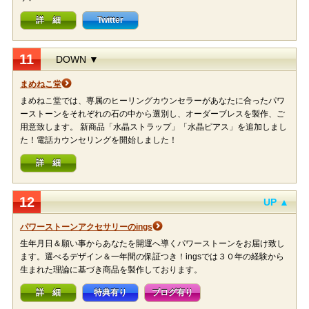
詳 細
Twitter
11
DOWN ▼
まめねこ堂
まめねこ堂では、専属のヒーリングカウンセラーがあなたに合ったパワ
ーストーンをそれぞれの石の中から選別し、オーダーブレスを製作、ご
用意致します。 新商品「水晶ストラップ」「水晶ピアス」を追加しまし
た！電話カウンセリングを開始しました！
詳 細
12
UP ▲
パワーストーンアクセサリーのings
生年月日＆願い事からあなたを開運へ導くパワーストーンをお届け致し
ます。選べるデザイン＆一年間の保証つき！ingsでは３０年の経験から
生まれた理論に基づき商品を製作しております。
詳 細
特典有り
ブログ有り