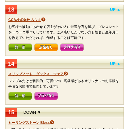
13
UP ▲
CCA株式会社 ムツミ
お客様の波動にあわせて店主がその人に最適な石を選び、ブレスレット
を一つ一つ手作りしています。ご来店いただけない方も姓名と生年月日
を教えていただければ、作成することは可能です。
詳 細
店舗有り
ブログ有り
14
UP ▲
スリップノット ダックス ウェア
シンプルだけど個性的、可愛いのに高級感があるオリジナルのお洋服を
手頃なお値段で販売しています♪
詳 細
ブログ有り
15
DOWN ▼
ヒーリングストーン Bless