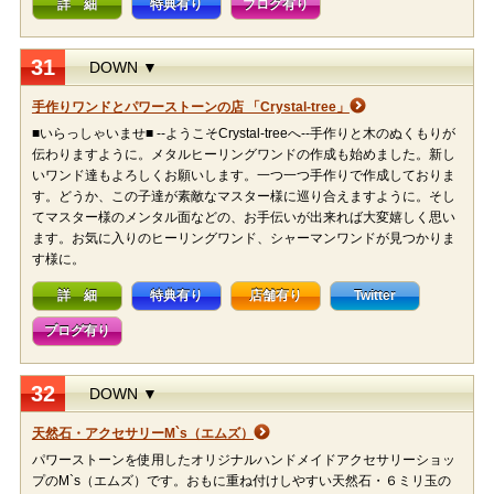
詳 細
特典有り
ブログ有り
31
DOWN ▼
手作りワンドとパワーストーンの店 「Crystal-tree」
■いらっしゃいませ■ --ようこそCrystal-treeへ--手作りと木のぬくもりが
伝わりますように。メタルヒーリングワンドの作成も始めました。新し
いワンド達もよろしくお願いします。一つ一つ手作りで作成しておりま
す。どうか、この子達が素敵なマスター様に巡り合えますように。そし
てマスター様のメンタル面などの、お手伝いが出来れば大変嬉しく思い
ます。お気に入りのヒーリングワンド、シャーマンワンドが見つかりま
す様に。
詳 細
特典有り
店舗有り
Twitter
ブログ有り
32
DOWN ▼
天然石・アクセサリーM`s（エムズ）
パワーストーンを使用したオリジナルハンドメイドアクセサリーショッ
プのM`s（エムズ）です。おもに重ね付けしやすい天然石・６ミリ玉の