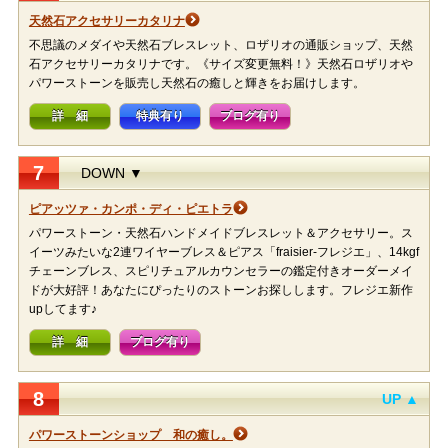
天然石アクセサリーカタリナ
不思議のメダイや天然石ブレスレット、ロザリオの通販ショップ、天然
石アクセサリーカタリナです。《サイズ変更無料！》天然石ロザリオや
パワーストーンを販売し天然石の癒しと輝きをお届けします。
詳 細
特典有り
ブログ有り
7
DOWN ▼
ピアッツァ・カンポ・ディ・ピエトラ
パワーストーン・天然石ハンドメイドブレスレット＆アクセサリー。ス
イーツみたいな2連ワイヤーブレス＆ピアス「fraisier-フレジエ」、14kgf
チェーンブレス、スピリチュアルカウンセラーの鑑定付きオーダーメイ
ドが大好評！あなたにぴったりのストーンお探しします。フレジエ新作
upしてます♪
詳 細
ブログ有り
8
UP ▲
パワーストーンショップ 和の癒し。