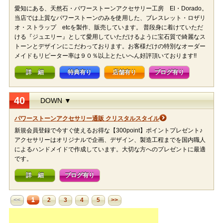
愛知にある、天然石・パワーストーンアクセサリー工房 El・Dorado。
当店では上質なパワーストーンのみを使用した、ブレスレット・ロザリ
オ・ストラップ etcを製作、販売しています。 普段身に着けていただ
ける『ジュエリー』として愛用していただけるように宝石質で綺麗なス
トーンとデザインにこだわっております。お客様だけの特別なオーダー
メイドもリピーター率は９０％以上とたいへん好評頂いております!!
詳 細
特典有り
店舗有り
ブログ有り
40
DOWN ▼
パワーストーンアクセサリー通販 クリスタルスタイル
新規会員登録で今すぐ使えるお得な【300point】ポイントプレゼント♪
アクセサリーはオリジナルで企画、デザイン、製造工程までを国内職人
によるハンドメイドで作成しています。大切な方へのプレゼントに最適
です。
詳 細
ブログ有り
1
<<
2
3
4
5
>>