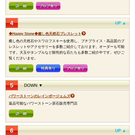
詳 細
ブログ有り
4
UP ▲
◆Happy Stone◆癒し色天然石ブレスレット
癒し色の天然石やスワロフスキーを使用し、プチプライス・高品質のブ
レスレットやアクセサリーを多数ご紹介しております。オーダーも可能
です。大玉やタンブルなど個性的な石たちも多数ご紹介中です。ぜひご
覧くださいませ。
詳 細
特典有り
ブログ有り
5
DOWN ▼
パワーストーンのレインボージェムズ
返品可能なパワーストーン原石販売専門店
詳 細
6
UP ▲