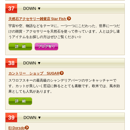
37
DOWN ▼
天然石アクセサリー雑貨店 Star Fish
宇宙や空、物語などをテーマに。一つ一つにこだわった、世界に一つだ
けの雑貨・アクセサリーを天然石を使って作っています。人とは少し違
うアイテムをお探しの方はぜひご覧ください☆
詳 細
ブログ有り
38
DOWN ▼
カントリー ショップ SUGAR
スワロフスキーの最高級のシャンデリアパーツのサンキャッチャーで
す。カットが美しいく窓辺に飾るととても素敵です。欧米では、風水効
果としても人気があります。
詳 細
39
DOWN ▼
El Dorsdo