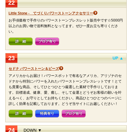
22
Little Stone - てづくりパワーストーンアクセサリー
お手頃価格で手作りのパワーストーンブレスレット販売中です☆5000円
以上のお買い物で送料無料となってます。ぜひ一度お立ち寄りくださ
い。
詳 細
ブログ有り
23
UP ▲
セドナ パワーストーン＆ビーズ
アメリカからお届け！パワースポットで有名なアメリカ、アリゾナのセ
ドナから特別にパワーを入れたパワーストーンブレスレットです！とて
も貴重な商品、そしてひとつひとつ厳選した素材で手作りしておりま
す。目標達成、健康、愛、癒し、そして金運とどうぞお客様の願いを叶
えるべく、お守りとしてお持ちください。商品ひとつひとつのページに
詳しく効果を記載しております。どうぞ当サイトにお越しください！
詳 細
特典有り
ブログ有り
24
DOWN ▼