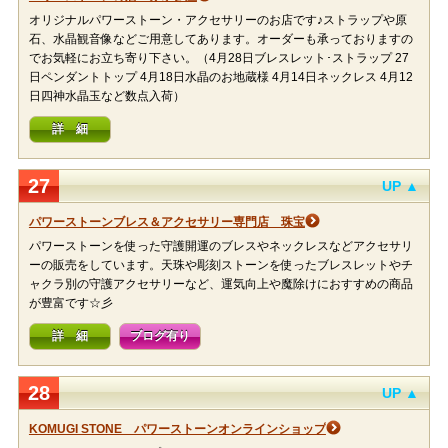
オリジナルパワーストーン・アクセサリーのお店です♪ストラップや原
石、水晶観音像などご用意してあります。オーダーも承っておりますの
でお気軽にお立ち寄り下さい。（4月28日ブレスレット･ストラップ 27
日ペンダントトップ 4月18日水晶のお地蔵様 4月14日ネックレス 4月12
日四神水晶玉など数点入荷）
詳 細
27
UP ▲
パワーストーンブレス＆アクセサリー専門店 珠宝
パワーストーンを使った守護開運のブレスやネックレスなどアクセサリ
ーの販売をしています。天珠や彫刻ストーンを使ったブレスレットやチ
ャクラ別の守護アクセサリーなど、運気向上や魔除けにおすすめの商品
が豊富です☆彡
詳 細
ブログ有り
28
UP ▲
KOMUGI STONE パワーストーンオンラインショップ