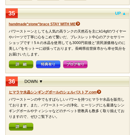
35
UP ▲
handmade*stone*brace STAY WITH ME
パワーストーンとしても人気の高ランクの天然石を主にk14gfのワイヤー
やパーツで丁寧に心をこめて繋いだ、ブレスレット中心のアクセサリー
ショップです！5Ａの水晶を使用しても3000円前後と“庶民派価格なのに
美しい”をモットーに頑張っております。長崎県佐世保市から幸せ気分を
お届けいたします。
詳 細
特典有り
ブログ有り
36
DOWN ▼
ヒマラヤ水晶シンギングボールのシェルパストア.com
パワーストーンの中でもすばらしいパワーを持つヒマラヤ水晶を販売し
ております。また、パワーストーンの浄化、ヒーリングにも最適なシン
ギングボールやティンシャなどのチベット密教具も数多く取り揃えてお
りますので、ぜひご覧下さい。
詳 細