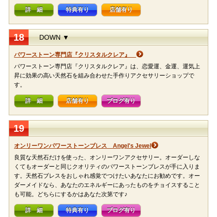
詳 細
特典有り
店舗有り
18
DOWN ▼
パワーストーン専門店『クリスタルクレア』
パワーストーン専門店『クリスタルクレア』は、恋愛運、金運、運気上
昇に効果の高い天然石を組み合わせた手作りアクセサリーショップで
す。
詳 細
店舗有り
ブログ有り
19
オンリーワンパワーストーンブレス Angel's Jewel
良質な天然石だけを使った、オンリーワンアクセサリー。オーダーしな
くてもオーダーと同じクオリティのパワーストーンブレスが手に入りま
す。天然石ブレスをおしゃれ感覚でつけたいあなたにお勧めです。オー
ダーメイドなら、あなたのエネルギーにあったものをチョイスすること
も可能。どちらにするかはあなた次第です♪
詳 細
特典有り
ブログ有り