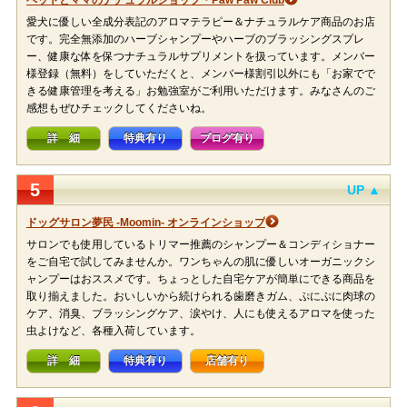
ペットとママのナチュラルショップ・Paw Paw Club
愛犬に優しい全成分表記のアロマテラピー＆ナチュラルケア商品のお店
です。完全無添加のハーブシャンプーやハーブのブラッシングスプレ
ー、健康な体を保つナチュラルサプリメントを扱っています。メンバー
様登録（無料）をしていただくと、メンバー様割引以外にも「お家でで
きる健康管理を考える」お勉強室がご利用いただけます。みなさんのご
感想もぜひチェックしてくださいね。
詳 細
特典有り
ブログ有り
5
UP ▲
ドッグサロン夢民 -Moomin- オンラインショップ
サロンでも使用しているトリマー推薦のシャンプー＆コンディショナー
をご自宅で試してみませんか。ワンちゃんの肌に優しいオーガニックシ
ャンプーはおススメです。ちょっとした自宅ケアが簡単にできる商品を
取り揃えました。おいしいから続けられる歯磨きガム、ぷにぷに肉球の
ケア、消臭、ブラッシングケア、涙やけ、人にも使えるアロマを使った
虫よけなど、各種入荷しています。
詳 細
特典有り
店舗有り