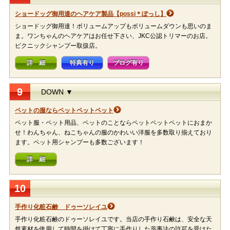
ショードッグ御用達のヘアケア製品【possi＊ぽっし】
ショードッグ御用達！ボリュームアップもボリュームダウンも思いのま
ま。ワンちゃんのヘアケアはお任せ下さい、JKC公認トリマーのお店。
ピクニックシャンプー取扱店。
詳 細
特典有り
ブログ有り
9
DOWN ▼
ペットの服ならペットペットペット
ペット服・ペット用品、ペットのことならペットペットペットにおまか
せ！わんちゃん、ねこちゃんの服のかわいい洋服を多数取り揃えており
ます。ペット用シャンプーも多数ございます！
詳 細
10
手作り化粧石鹸 ドゥーソレイユ
手作り化粧石鹸のドゥーソレイユです。当店の手作り石鹸は、安全な天
然素材を使用して時間を掛けて丁寧に手作りした薬事法の許可を受けた