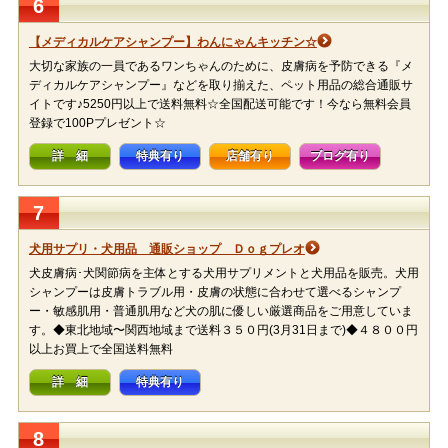
6
【メディカルケアシャンプー】わんにゃんキッチン☆
大切な家族の一員であるワンちゃんのために、皮膚病を予防できる『メ
ディカルケアシャンプー』などを取り揃えた、ペット用品の総合通販サ
イトです♪5250円以上で送料無料☆全国配送可能です！今なら無料会員
登録で100Pプレゼント☆
詳 細
特典有り
店舗有り
ブログ有り
7
犬用サプリ・犬用品 通販ショップ Ｄｏｇプレオ
犬皮膚病･犬関節病を主体とする犬用サプリメントと犬用品を販売。犬用
シャンプーは皮膚トラブル用・皮膚の状態に合わせて選べるシャンプ
ー・敏感肌用・普通肌用など犬の肌に優しい厳選商品をご用意していま
す。◆東北地域〜関西地域まで送料３５０円(3月31日まで)◆４８００円
以上お買上で全国送料無料
詳 細
特典有り
8