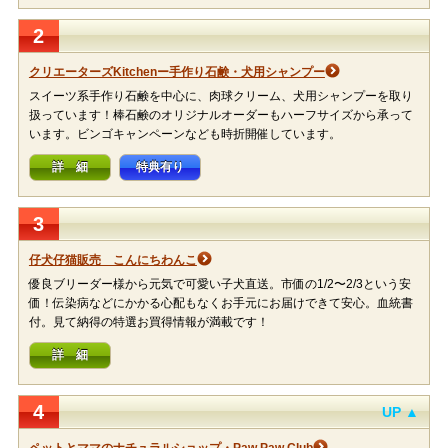
2
クリエーターズKitchenー手作り石鹸・犬用シャンプー
スイーツ系手作り石鹸を中心に、肉球クリーム、犬用シャンプーを取り
扱っています！棒石鹸のオリジナルオーダーもハーフサイズから承って
います。ビンゴキャンペーンなども時折開催しています。
詳 細
特典有り
3
仔犬仔猫販売 こんにちわんこ
優良ブリーダー様から元気で可愛い子犬直送。市価の1/2〜2/3という安
価！伝染病などにかかる心配もなくお手元にお届けできて安心。血統書
付。見て納得の特選お買得情報が満載です！
詳 細
4
UP ▲