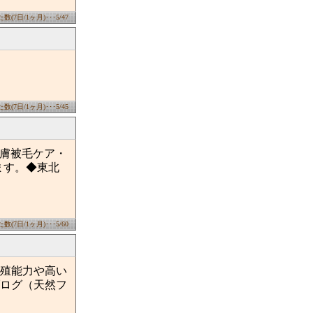
(7日/1ヶ月)･･･5/47
(7日/1ヶ月)･･･5/45
皮膚被毛ケア・
ます。◆東北
(7日/1ヶ月)･･･5/60
生殖能力や高い
ログ（天然フ