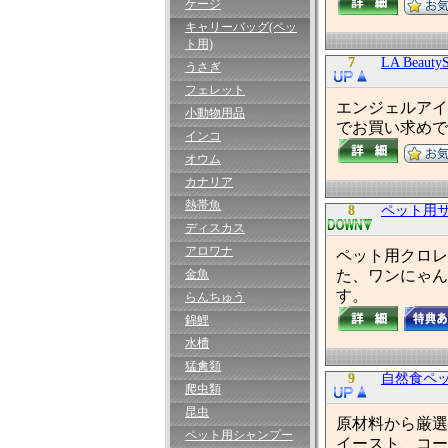
ケージ
キャリーバッグ(ペッ
ト用)
7
LA Beaut
うさぎ
フェレット
エンジェルアイズ
小動物用品
でお買い求めで
インコ
オウム
カナリア
熱帯魚
8
ペット用
ディスカス
アロワナ
ペット用クロレ
金魚
た、ワンにゃん
す。
らんちゅう
錦鯉
水槽
猛禽類
9
自然食ペ
爬虫類
昆虫
原材料から厳選
ペット用シャンプー
イースト、コー