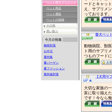
ペット用サプリメント
ードとキャット
ペット用品
え、サプリメン
っております。
ペット通販
ペットの保険
その他
買い取り
10
愛犬ペッ
梅雨対策
動物病院、獣医
ト用のサプリメ
お中元
つものフードに
夏特集
夏バーゲン
夏ファッション
紫外線対策
11
【犬用サプ
大切な家族の一
富に取り揃えた
です！今なら無