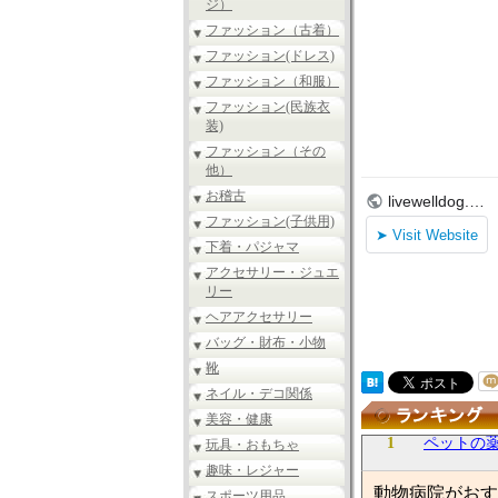
ジ）
ファッション（古着）
ファッション(ドレス)
ファッション（和服）
ファッション(民族衣
装)
ファッション（その
他）
お稽古
ファッション(子供用)
下着・パジャマ
アクセサリー・ジュエ
リー
ヘアアクセサリー
バッグ・財布・小物
靴
ネイル・デコ関係
美容・健康
1
ペットの薬
玩具・おもちゃ
趣味・レジャー
動物病院がおす
スポーツ用品