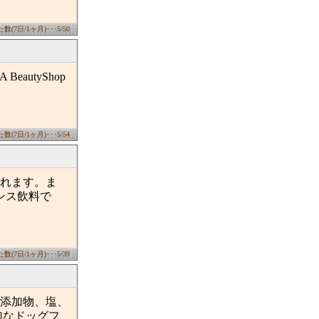
(7日/1ヶ月)･･･5/50
utyShop
(7日/1ヶ月)･･･5/54
れます。ま
ランス飲料で
(7日/1ヶ月)･･･5/39
添加物、塩、
加なドッグフ