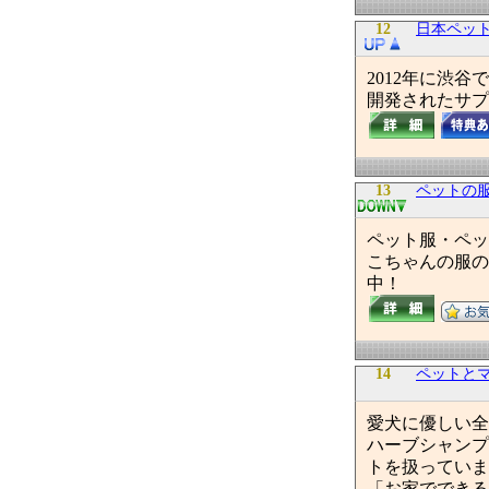
12
日本ペッ
2012年に渋
開発されたサプ
13
ペットの
ペット服・ペッ
こちゃんの服の
中！
14
ペットとママ
愛犬に優しい全
ハーブシャンプ
トを扱っていま
「お家でできる