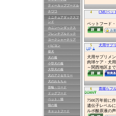
ティーカッププードル
チワワ
4
CMUペッ
ミニチュアダックスフ
ンド
ペットフード・
カニンヘンダックス
フレンチブルドック
ヨークシャーテリア
5
犬用サプ
パピヨン
柴犬
犬用サプリメン
犬の服
肉球ケア・犬用
小型犬の服
～関西地区まで
大型犬の服
犬のアクセサリー
犬のおもちゃ
首輪・リード
6
貴羅らフ
ドッグフード
ペット・猫
7500万年前
猫の服
遺伝子レベルに
ルボ酸原液の声
キャットフード