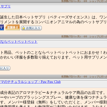
投票数(7日/1ヶ月)･･･0/0 ショップに行った数
トサプリ
谷で誕生した日本ペットサプリ（ペティーズサイエンス）は、ワ
リメントを展開するコンパニオンアニマルの為のペットサプリ
投票数(7日/1ヶ月)･･･0/0 ショップに行った数
服ならペットペットペット
ト用品、ペットのことならペットペットペットにおまかせ！わ
かわいい洋服を多数取り揃えております。ペット用サプリメン
投票数(7日/1ヶ月)･･･0/0 ショップに行った数
のナチュラルショップ・Paw Paw Club
成分表記のアロマテラピー＆ナチュラルケア商品のお店です。
ーやハーブのブラッシングスプレー、健康な体を保つナチュラ
す。メンバー様登録（無料）をしていただくと、メンバー様割
健康管理を考える」お勉強室がご利用いただけます。みなさん