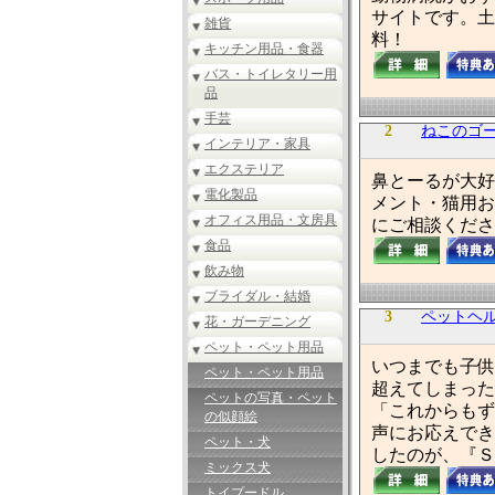
サイトです。土
雑貨
料！
キッチン用品・食器
バス・トイレタリー用
品
手芸
2
ねこのゴ
インテリア・家具
エクステリア
鼻とーるが大好
電化製品
メント・猫用お
オフィス用品・文房具
にご相談くださ
食品
飲み物
ブライダル・結婚
3
ペットヘ
花・ガーデニング
ペット・ペット用品
いつまでも子供
ペット・ペット用品
超えてしまった
ペットの写真・ペット
「これからもず
の似顔絵
声にお応えでき
ペット・犬
したのが、『Ｓ
ミックス犬
トイプードル