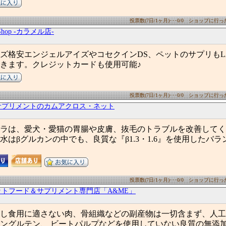
投票数(7日/1ヶ月)･･･0/0 ショップに行った数
yShop -カラメル店-
格安エンジェルアイズやコセクインDS、ペットのサプリもLA Bea
きます。クレジットカードも使用可能♪
投票数(7日/1ヶ月)･･･0/0 ショップに行った数
サプリメントのカムアクロス・ネット
ラは、愛犬・愛猫の胃腸や皮膚、抜毛のトラブルを改善してく
水はβグルカンの中でも、良質な『β1.3・1.6』を使用したバ
投票数(7日/1ヶ月)･･･0/0 ショップに行った数
ットフード＆サプリメント専門店「A&ME」
し食用に適さない肉、骨組織などの副産物は一切含まず、人工
ングルテン、 ビートパルプなどを使用していない良質の無添