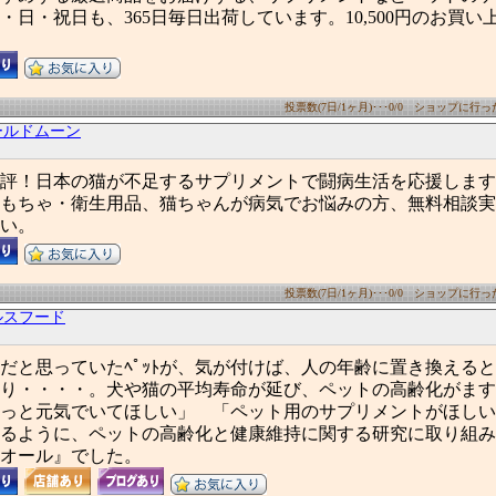
・日・祝日も、365日毎日出荷しています。10,500円のお買い
投票数(7日/1ヶ月)･･･0/0 ショップに行った数
ールドムーン
評！日本の猫が不足するサプリメントで闘病生活を応援します
もちゃ・衛生用品、猫ちゃんが病気でお悩みの方、無料相談実
い。
投票数(7日/1ヶ月)･･･0/0 ショップに行った数
ルスフード
だと思っていたﾍﾟｯﾄが、気が付けば、人の年齢に置き換える
り・・・・。犬や猫の平均寿命が延び、ペットの高齢化がます
っと元気でいてほしい」 「ペット用のサプリメントがほしい
るように、ペットの高齢化と健康維持に関する研究に取り組み
オール』でした。