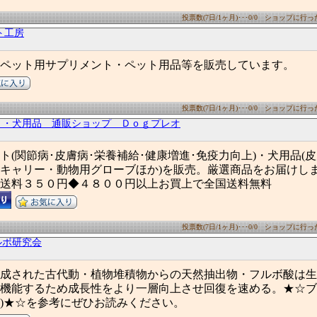
投票数(7日/1ヶ月)･･･0/0 ショップに行った数
ト工房
ペット用サプリメント・ペット用品等を販売しています。
投票数(7日/1ヶ月)･･･0/0 ショップに行った数
リ・犬用品 通販ショップ Ｄｏｇプレオ
ト(関節病･皮膚病･栄養補給･健康増進･免疫力向上)・犬用品(
キャリー・動物用グローブほか)を販売。厳選商品をお届けし
送料３５０円◆４８００円以上お買上で全国送料無料
投票数(7日/1ヶ月)･･･0/0 ショップに行った数
ルボ研究会
に作成された古代動・植物堆積物からの天然抽出物・フルボ酸は
機能するため成長性をより一層向上させ回復を速める。★☆ブ
)★☆を参考にぜひお読みください。