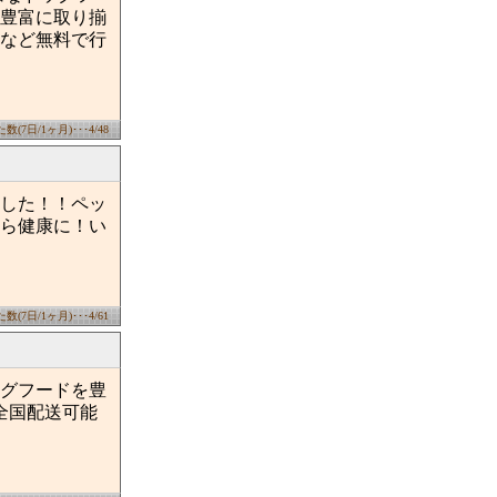
豊富に取り揃
など無料で行
(7日/1ヶ月)･･･4/48
した！！ペッ
ら健康に！い
(7日/1ヶ月)･･･4/61
グフードを豊
全国配送可能