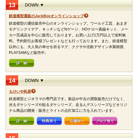
13
DOWN ▼
鉄道模型通販のJackBoxオンラインショップ
鉄道模型の通信販売中心のオンラインショップ。ワールド工芸、あまぎ
モデリングイデア、キッチンなどNゲージ、HOナロー真鍮キット、メー
カー完成品を中心に販売しております。お買い上げ1万円以上で送料無
料。予約割引お客様プレゼントなども行っております。また、鉄道模型
以外にも、大人気の幸せを祈るマグ、ククサや北欧デザイン木製雑貨、
PLAYSAMなど販売中。
詳 細
14
DOWN ▼
もけいや松原
鉄道模型とジオラマの専門店です。新品や中古の買取販売だけでなく、
光るダケシリーズや貼るダケシリーズ、走るんデスシリーズなどオリジ
ナル商品の開発・販売とライトの点灯加工に力を入れています。
詳 細
特典有り
店舗有り
ブログ有り