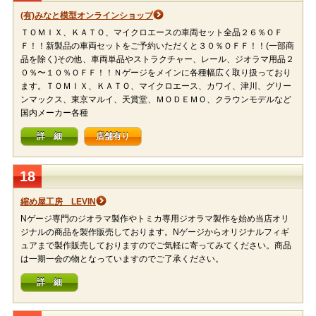
(有)みなと模型オンラインショップ
ＴＯＭＩＸ、ＫＡＴＯ、マイクロエースの車両セット全品２６％ＯＦ
Ｆ！！新製品の車両セットをご予約いただくと３０％ＯＦＦ！！(一部商
品を除く)その他、車両単品やストラクチャー、レール、ジオラマ用品２
０％〜１０％ＯＦＦ！！Ｎゲージをメインに各種幅広く取り扱っており
ます。ＴＯＭＩＸ、ＫＡＴＯ、マイクロエース、カワイ、津川、グリー
ンマックス、東京マルイ、天賞堂、ＭＯＤＥＭＯ、クラウンモデルなど
国内メーカー各種
詳 細
店舗有り
18
縮め屋工房 LEVIN
Nゲージ専門のジオラマ製作やトミカ専用ジオラマ製作を始め当店オリ
ジナルの商品を製作販売しております。Nゲージからオリジナルフィギ
ュアまで製作販売しておりますのでご気軽に寄ってみてください。商品
は一期一会の物となっていますのでご了承ください。
詳 細