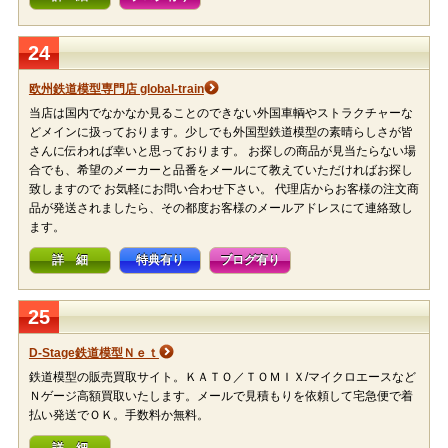
24
欧州鉄道模型専門店 global-train
当店は国内でなかなか見ることのできない外国車輌やストラクチャーな
どメインに扱っております。少しでも外国型鉄道模型の素晴らしさが皆
さんに伝われば幸いと思っております。 お探しの商品が見当たらない場
合でも、希望のメーカーと品番をメールにて教えていただければお探し
致しますので お気軽にお問い合わせ下さい。 代理店からお客様の注文商
品が発送されましたら、その都度お客様のメールアドレスにて連絡致し
ます。
詳 細
特典有り
ブログ有り
25
D-Stage鉄道模型Ｎｅｔ
鉄道模型の販売買取サイト。ＫＡＴＯ／ＴＯＭＩＸ/マイクロエースなど
Ｎゲージ高額買取いたします。メールで見積もりを依頼して宅急便で着
払い発送でＯＫ。手数料か無料。