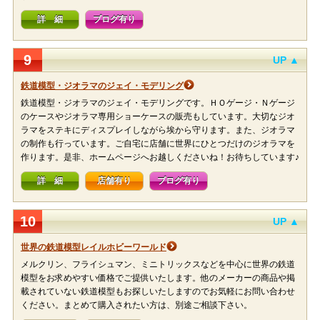
詳 細
ブログ有り
9
UP ▲
鉄道模型・ジオラマのジェイ・モデリング
鉄道模型・ジオラマのジェイ・モデリングです。ＨＯゲージ・Ｎゲージ
のケースやジオラマ専用ショーケースの販売もしています。大切なジオ
ラマをステキにディスプレイしながら埃から守ります。また、ジオラマ
の制作も行っています。ご自宅に店舗に世界にひとつだけのジオラマを
作ります。是非、ホームページへお越しくださいね！お待ちしています♪
詳 細
店舗有り
ブログ有り
10
UP ▲
世界の鉄道模型レイルホビーワールド
メルクリン、フライシュマン、ミニトリックスなどを中心に世界の鉄道
模型をお求めやすい価格でご提供いたします。他のメーカーの商品や掲
載されていない鉄道模型もお探しいたしますのでお気軽にお問い合わせ
ください。まとめて購入されたい方は、別途ご相談下さい。