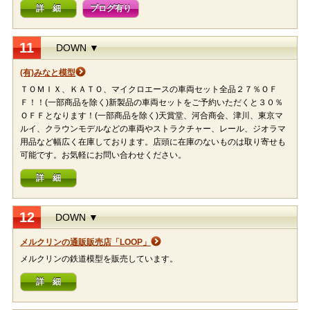
詳 細
ブログ有り
11
DOWN ▼
(有)みなと模型
ＴＯＭＩＸ、ＫＡＴＯ、マイクロエースの車両セット全品２７％ＯＦ
Ｆ！！(一部商品を除く)新製品の車両セットをご予約いただくと３０％
ＯＦＦとなります！(一部商品を除く)天賞堂、河合商会、津川、東京マ
ルイ、クラウンモデルなどの車両やストラクチャー、レール、ジオラマ
用品など幅広く在庫しております。店頭に在庫のないものは取り寄せも
可能です。お気軽にお問い合わせください。
詳 細
12
DOWN ▼
メルクリンの通販販売店「LOOP」
メルクリンの鉄道模型を販売しています。
詳 細