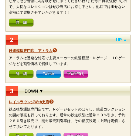
ながらぜひ昔話に花を咲かせに来てくださいね♪また毎日買取強化中なの
で、大切なコレクションはぜひ当店にお持ち下さい。他店では出せない
高額にて買取させていただきます！！
詳 細
2
UP ▲
鉄道模型専門店 アトラム
アトラムは迅速な対応で主要メーカーの鉄道模型・Ｎゲージ・ＨＯゲー
ジなどを割引価格で提供しています。
詳 細
Twitter
ブログ有り
3
DOWN ▼
レイルラウンジWeb支店
鉄道模型通販専門店です。Ｎゲージセットのばらし、鉄道コレクション
の開封販売も行っております。通常の鉄道模型は通常２０％引き、予約
２５％引き販売で、開封販売割引率は、その都度設定（上限は定価）さ
せて頂いております。