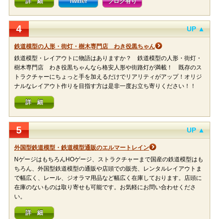
詳 細
Twitter
ブログ有り
4
UP ▲
鉄道模型の人形・街灯・樹木専門店 わき役黒ちゃん
鉄道模型・レイアウトに物語はありますか？ 鉄道模型の人形・街灯・
樹木専門店 わき役黒ちゃんなら格安人形や街路灯が満載！ 既存のス
トラクチャーにちょっと手を加えるだけでリアリティがアップ！オリジ
ナルなレイアウト作りを目指す方は是非一度お立ち寄りください！！
詳 細
5
UP ▲
外国型鉄道模型・鉄道模型通販のエルマートレイン
NゲージはもちろんHOゲージ、ストラクチャーまで国産の鉄道模型はも
ちろん、外国型鉄道模型の通販や店頭での販売、レンタルレイアウトま
で幅広く、レール、ジオラマ用品など幅広く在庫しております。店頭に
在庫のないものは取り寄せも可能です。お気軽にお問い合わせくださ
い。
詳 細