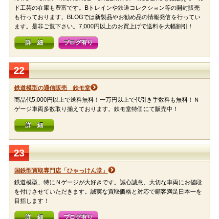
ド工芸の在庫も豊富です。Bトレインや鉄道コレクション等の開封販売
も行っております。BLOGでは新製品やお勧め品の情報発信を行ってい
ます。是非ご覧下さい。7,000円以上のお買上げで送料を大幅割引！
詳 細
ブログ有り
22
鉄道模型の通信販売 鉄モ堂
商品代5,000円以上で送料無料！一万円以上で代引き手数料も無料！Ｎ
ゲージ車両多数取り揃えております。鉄モ堂特価にて販売中！
詳 細
23
国鉄型買取専門店「ひゃっけん堂」
鉄道模型、特にＮゲージが大好きです。誠心誠意、大切な車両にお値段
を付けさせていただきます。誠実な買取価格と対応で顧客満足日本一を
目指します！
詳 細
ブログ有り