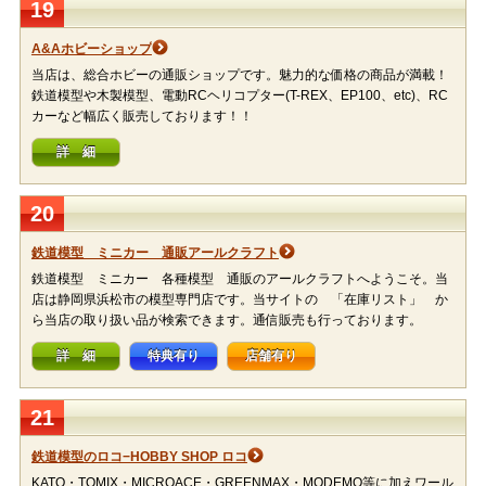
19
A&Aホビーショップ
当店は、総合ホビーの通販ショップです。魅力的な価格の商品が満載！
鉄道模型や木製模型、電動RCヘリコプター(T-REX、EP100、etc)、RC
カーなど幅広く販売しております！！
詳 細
20
鉄道模型 ミニカー 通販アールクラフト
鉄道模型 ミニカー 各種模型 通販のアールクラフトへようこそ。当
店は静岡県浜松市の模型専門店です。当サイトの 「在庫リスト」 か
ら当店の取り扱い品が検索できます。通信販売も行っております。
詳 細
特典有り
店舗有り
21
鉄道模型のロコ−HOBBY SHOP ロコ
KATO・TOMIX・MICROACE・GREENMAX・MODEMO等に加えワール