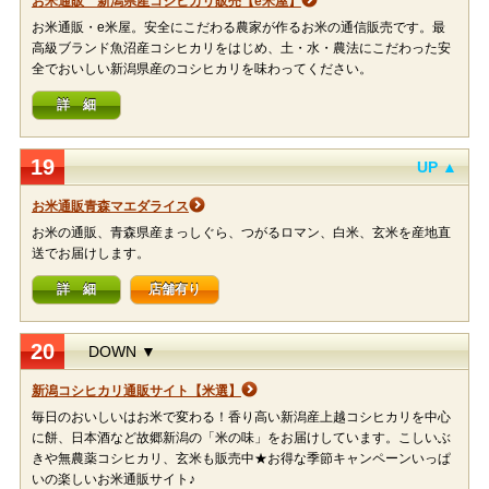
お米通販 新潟県産コシヒカリ販売【e米屋】
お米通販・e米屋。安全にこだわる農家が作るお米の通信販売です。最
高級ブランド魚沼産コシヒカリをはじめ、土・水・農法にこだわった安
全でおいしい新潟県産のコシヒカリを味わってください。
詳 細
19
UP ▲
お米通販青森マエダライス
お米の通販、青森県産まっしぐら、つがるロマン、白米、玄米を産地直
送でお届けします。
詳 細
店舗有り
20
DOWN ▼
新潟コシヒカリ通販サイト【米選】
毎日のおいしいはお米で変わる！香り高い新潟産上越コシヒカリを中心
に餅、日本酒など故郷新潟の「米の味」をお届けしています。こしいぶ
きや無農薬コシヒカリ、玄米も販売中★お得な季節キャンペーンいっぱ
いの楽しいお米通販サイト♪