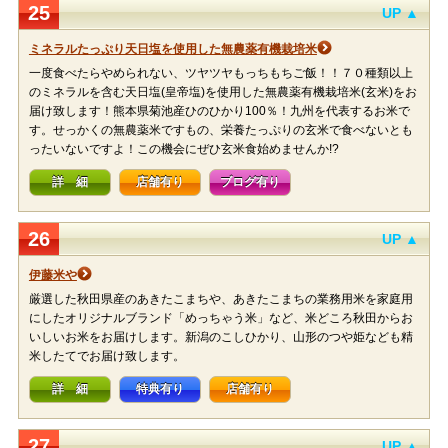
25
UP ▲
ミネラルたっぷり天日塩を使用した無農薬有機栽培米
一度食べたらやめられない、ツヤツヤもっちもちご飯！！７０種類以上
のミネラルを含む天日塩(皇帝塩)を使用した無農薬有機栽培米(玄米)をお
届け致します！熊本県菊池産ひのひかり100％！九州を代表するお米で
す。せっかくの無農薬米ですもの、栄養たっぷりの玄米で食べないとも
ったいないですよ！この機会にぜひ玄米食始めませんか!?
詳 細
店舗有り
ブログ有り
26
UP ▲
伊藤米や
厳選した秋田県産のあきたこまちや、あきたこまちの業務用米を家庭用
にしたオリジナルブランド「めっちゃう米」など、米どころ秋田からお
いしいお米をお届けします。新潟のこしひかり、山形のつや姫なども精
米したてでお届け致します。
詳 細
特典有り
店舗有り
27
UP ▲