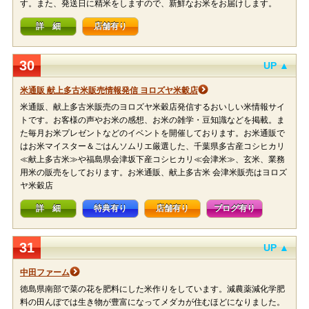
す。また、発送日に精米をしますので、新鮮なお米をお届けします。
詳 細
店舗有り
30
UP ▲
米通販 献上多古米販売情報発信 ヨロズヤ米穀店
米通販、献上多古米販売のヨロズヤ米穀店発信するおいしい米情報サイ
トです。お客様の声やお米の感想、お米の雑学・豆知識などを掲載。ま
た毎月お米プレゼントなどのイベントを開催しております。お米通販で
はお米マイスター＆ごはんソムリエ厳選した、千葉県多古産コシヒカリ
≪献上多古米≫や福島県会津坂下産コシヒカリ≪会津米≫、玄米、業務
用米の販売をしております。お米通販、献上多古米 会津米販売はヨロズ
ヤ米穀店
詳 細
特典有り
店舗有り
ブログ有り
31
UP ▲
中田ファーム
徳島県南部で菜の花を肥料にした米作りをしています。減農薬減化学肥
料の田んぼでは生き物が豊富になってメダカが住むほどになりました。