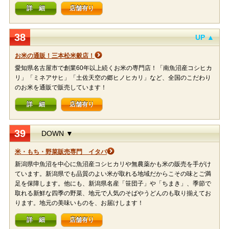
詳 細
店舗有り
38
UP ▲
お米の通販！三本松米穀店！
愛知県名古屋市で創業60年以上続くお米の専門店！「南魚沼産コシヒカ
リ」「ミネアサヒ」「土佐天空の郷ヒノヒカリ」など、全国のこだわり
のお米を通販で販売しています！
詳 細
店舗有り
39
DOWN ▼
米・もち・野菜販売専門 イタバ
新潟県中魚沼を中心に魚沼産コシヒカリや無農薬かも米の販売を手がけ
ています。新潟県でも品質のよい米が取れる地域だからこその味とご満
足を保障します。他にも、新潟県名産「笹団子」や「ちまき」、季節で
取れる新鮮な四季の野菜、地元で人気のそばやうどんのも取り揃えてお
ります。地元の美味いものを、お届けします！
詳 細
店舗有り