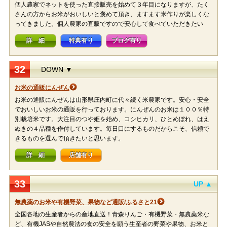
個人農家でネットを使った直接販売を始めて３年目になりますが、たく
さんの方からお米がおいしいと褒めて頂き、ますます米作りが楽しくな
ってきました。個人農家の直販ですので安心して食べていただきたい
詳 細
特典有り
ブログ有り
32
DOWN ▼
お米の通販にんぜん
お米の通販にんぜんは山形県庄内町に代々続く米農家です。安心・安全
でおいしいお米の通販を行っております。にんぜんのお米は１００％特
別栽培米です。大注目のつや姫を始め、コシヒカリ、ひとめぼれ、はえ
ぬきの４品種を作付しています。毎日口にするものだからこそ、信頼で
きるものを選んで頂きたいと思います。
詳 細
店舗有り
33
UP ▲
無農薬のお米や有機野菜、果物など通販/ふるさと21
全国各地の生産者からの産地直送！青森りんご・有機野菜・無農薬米な
ど、有機JASや自然農法の食の安全を願う生産者の野菜や果物、お米と