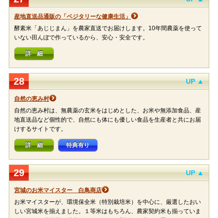
産地直送品通販の「ベジタリーな健康生活」
酵素米「あじじまん」を農家直送でお届けします。10年間農薬を使って
いない田んぼで作っているから、安心・安全です。
詳 細
28
UP ▲
自然の恵み村
自然の恵み村は、無農薬の玄米をはじめとした、お米や無添加食品、産
地直送品など個性的で、自然にも体にも優しい食品を生産者と共にお届
けするサイトです。
詳 細
特典有り
29
UP ▲
宮城のお米マイスター 白鳥商店
お米マイスターが、環境保全米（特別栽培米）を中心に、厳選したおい
しい宮城米を揃えました。１等米はもちろん、農家契約米も揃っていま