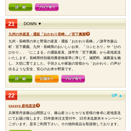
詳 細
ブログ有り
21
DOWN ▼
九州の米産直・通販「おかわり長崎」／宮下農園
九州・長崎県の米と野菜の産直・通販「おかわり長崎」／諌早市森山
町・宮下農園。九州・長崎県のおいしいお米、「コシヒカリ」や「ひの
ひかり」、「にこまる」の通販産直。諌早市「宮下農園」から産地直送
いたします。長崎県特別栽培農産物基準に準じて、減肥料、減農薬を施
し、大切に育てました。子供さんや家族の皆様から「おかわり」の声が
出るような安全、安心のお米や野菜です。
詳 細
店舗有り
ブログ有り
22
UP ▲
sasaya 産地直送
兵庫県丹波篠山山間部より、篠山産コシヒカリを皆様の食卓に産地直送
にてお届け致します。25年新米注文受付中、10月末迄新米キャンペーン
ございます。是非ご利用下さい。その他特産品を取扱致しております。