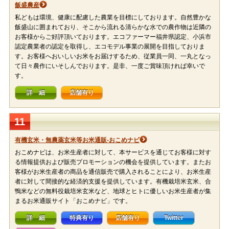
飯盛農産
私どもは環境、健康に配慮した農業を目標にしております。自然豊かな
飯盛山に囲まれており、そこから流れる清らかな水での農作物は近隣の
お客様からご好評頂いております。エコファーマー福井県認定、小浜市
認定農業者の認定を取得し、エコモデル事業の展開を目指しておりま
す。お客様へおいしいお米をお届けするため、従業員一同、一丸となっ
て日々農作にいそしんでおります。是非、一度ご賞味頂ければ幸いで
す。
詳 細
店舗有り
11
有機玄米・無農薬玄米等お米通販-おこめナビ
おこめナビは、お米生産者に対して、本サービスを通じてお客様に対す
る情報提供および販売プロモーションの機会を提供しています。またお
客様がお米生産者の商品を通信販売で購入されることにより、お米生産
者に対して間接的な経済的支援を提供しています。有機栽培米玄米、合
鴨米などの無料役栽培米玄米など、地球とヒトに優しいお米生産者が集
まるお米通販サイト「おこめナビ」です。
詳 細
特典有り
店舗有り
Twitter