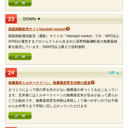
詳 細
23
DOWN ▼
国産雑穀販売サイトhitonigiri market
国産雑穀通信販売（通販）サイトの『hitonigiri market』です。NPO法人
APSDが運営するプロジェクトから生まれた長野県飯綱町産の無農薬雑
穀を販売しています。5000円以上購入で送料無料。
詳 細
24
UP ▲
無農薬米ミルキークイーン、無農薬発芽玄米餅の産直
土つくりによって田の草を生やさない無農薬の米つくりをおこなってい
ます。玄米食にはミルキークイーンの無農薬玄米が甘みがあって柔らか
くてお勧めです。無農薬発芽玄米餅は美味しくて食べやすいのでお子様
からお年寄りまで手軽に召し上がっていただけます。
詳 細