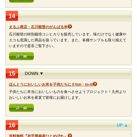
14
まるふ商店・石川能登のがんばる米
石川能登の特別栽培コシヒカリを販売しています。味だけでなく健康や
エコも意識した商品を扱っています。また、各種サンプルも取り揃えて
いますので是非ご覧下さい。
詳 細
15
DOWN ▼
ほんとうにおいしいお米を子供たちに || hon・to-ni
子供たちに本当においしいものを食べさせようプロジェクト！九州より
おいしいお米を産直で皆様にお届けします。
詳 細
16
UP ▲
送料無料『岩手県南産ひとめぼれ』