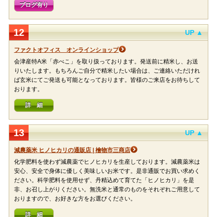
ブログ有り
12
UP ▲
ファクトオフィス オンラインショップ
会津産特A米「赤べこ」を取り扱っております。発送前に精米し、お送
りいたします。もちろんご自分で精米したい場合は、ご連絡いただけれ
ば玄米にてご発送も可能となっております。皆様のご来店をお待ちして
おります。
詳 細
13
UP ▲
減農薬米 ヒノヒカリの通販店 | 檜物市三商店
化学肥料を使わず減農薬でヒノヒカリを生産しております。減農薬米は
安心、安全で身体に優しく美味しいお米です。是非通販でお買い求めく
ださい。科学肥料を使用せず、丹精込めて育てた「ヒノヒカリ」を是
非、お召し上がりください。無洗米と通常のものをそれぞれご用意して
おりますので、お好きな方をお選びください。
詳 細