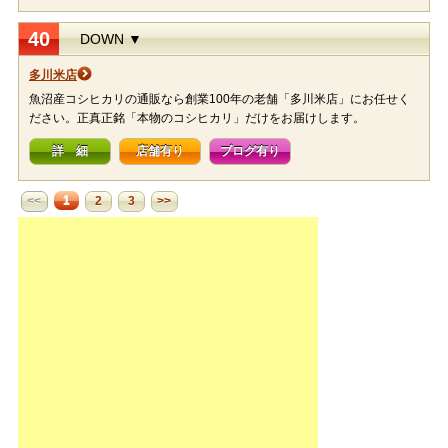
40
DOWN ▼
多川米店
魚沼産コシヒカリの通販なら創業100年の老舗「多川米店」にお任せく
ださい。正真正銘「本物のコシヒカリ」だけをお届けします。
詳 細
店舗有り
ブログ有り
1
<<
2
3
>>