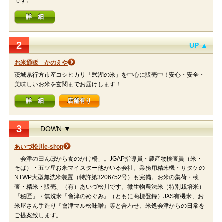
です。
詳 細
2
UP ▲
お米通販 かのえや
茨城県行方市産コシヒカリ「弐湖の米」を中心に販売中！安心・安全・
美味しいお米を玄関までお届けします！
詳 細
店舗有り
3
DOWN ▼
あいづ松川e-shop
「会津の田んぼから食のかけ橋」。JGAP指導員・農産物検査員（米・
そば）・五ツ星お米マイスター他がいる会社。業務用精米機・サタケの
NTWP大型無洗米装置（特許第3206752号）も完備。お米の集荷・検
査・精米・販売、（有）あいづ松川です。微生物農法米（特別栽培米）
『秘匠』・無洗米『會津のめぐみ』（ともに商標登録）JAS有機米、お
米屋さん手造り『會津マル松味噌』等と合わせ、米処会津からの日常を
ご提案致します。