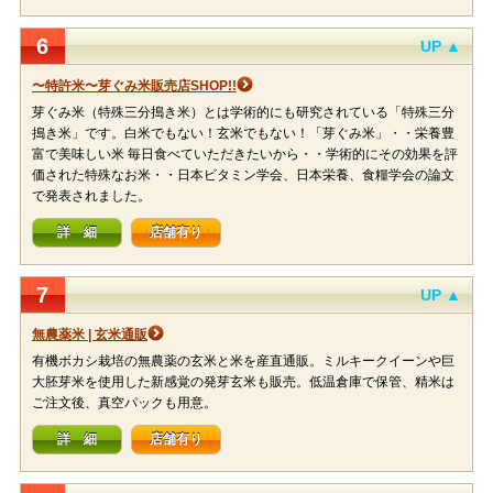
6
UP ▲
〜特許米〜芽ぐみ米販売店SHOP!!
芽ぐみ米（特殊三分搗き米）とは学術的にも研究されている「特殊三分
搗き米」です。白米でもない！玄米でもない！「芽ぐみ米」・・栄養豊
富で美味しい米 毎日食べていただきたいから・・学術的にその効果を評
価された特殊なお米・・日本ビタミン学会、日本栄養、食糧学会の論文
で発表されました。
詳 細
店舗有り
7
UP ▲
無農薬米 | 玄米通販
有機ボカシ栽培の無農薬の玄米と米を産直通販。ミルキークイーンや巨
大胚芽米を使用した新感覚の発芽玄米も販売。低温倉庫で保管、精米は
ご注文後、真空パックも用意。
詳 細
店舗有り