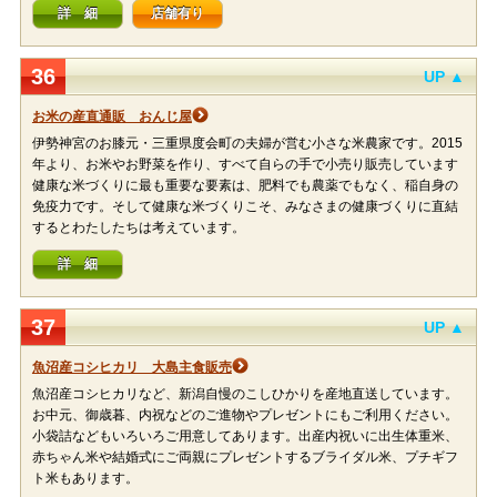
詳 細
店舗有り
36
UP ▲
お米の産直通販 おんじ屋
伊勢神宮のお膝元・三重県度会町の夫婦が営む小さな米農家です。2015
年より、お米やお野菜を作り、すべて自らの手で小売り販売しています
健康な米づくりに最も重要な要素は、肥料でも農薬でもなく、稲自身の
免疫力です。そして健康な米づくりこそ、みなさまの健康づくりに直結
するとわたしたちは考えています。
詳 細
37
UP ▲
魚沼産コシヒカリ 大島主食販売
魚沼産コシヒカリなど、新潟自慢のこしひかりを産地直送しています。
お中元、御歳暮、内祝などのご進物やプレゼントにもご利用ください。
小袋詰などもいろいろご用意してあります。出産内祝いに出生体重米、
赤ちゃん米や結婚式にご両親にプレゼントするブライダル米、プチギフ
ト米もあります。