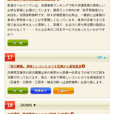
私達オールインワンは、全国食味ランキングで特Ａ評価受賞の美味しい
お米を皆様にお届けしています。最高ランク特Aの米『岩手県南産ひと
めぼれ』全国送料無料です。特Ａ評価受賞のお米は、一般的には家庭の
食卓に常時並べることが大変難しくなっています。食卓の主食つまり主
役であるお米をもっと美味しく、安価で、おまけに持ち帰る際の負担は
かからなくて・・・そんなお米のご注文サービスがあったらいかがです
か？
詳 細
17
UP ▲
『辰川農園』 美味しいコシヒカリを宝塚から産地直送
兵庫県宝塚市の辰川農園は米の発芽から収穫〜出荷までの全ての工程を
当園で行っております。安心・安全で美味しいコシヒカリを産地直送で
（宝塚市・川西市・三田市・猪名川町へは送料無料）お送り致します。
詳 細
特典有り
店舗有り
18
DOWN ▼