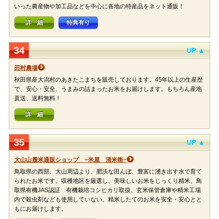
いった農産物や加工品などを中心に各地の特産品をネット通販！
詳 細
特典有り
34
UP ▲
田村農場
秋田県産大潟村のあきたこまちを販売しております。45年以上の生産歴
で、安心・安全、うまみの詰まったお米をお届けします。もちろん産地
直送、送料無料！
詳 細
35
UP ▲
大山山麓米通販ショップ −米屋 清米衛−
鳥取県の西部、大山周辺より、肥沃な田んぼ、豊富に湧き出す水で育て
られたお米です。収穫地区を厳選し、美味しいお米をじっくり精米。鳥
取県有機JAS認証 有機栽培コシヒカリ取扱。玄米保管倉庫や精米工場
内で殺虫剤なども使用していない、精米したてのお米を安全・安心とと
もにお届けします。