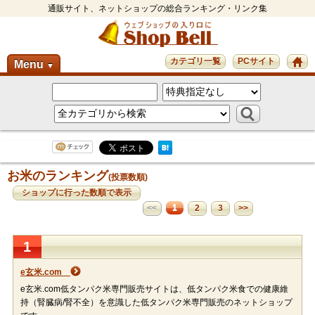
通販サイト、ネットショップの総合ランキング・リンク集
カテゴリ一覧
PCサイト
Menu
▼
お米のランキング
(投票数順)
ショップに行った数順で表示
1
<<
2
3
>>
1
e玄米.com
e玄米.com低タンパク米専門販売サイトは、低タンパク米食での健康維
持（腎臓病/腎不全）を意識した低タンパク米専門販売のネットショップ