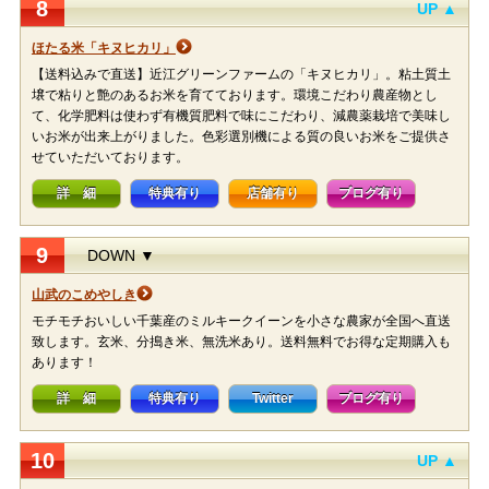
8
UP ▲
ほたる米「キヌヒカリ」
【送料込みで直送】近江グリーンファームの「キヌヒカリ」。粘土質土
壌で粘りと艶のあるお米を育てております。環境こだわり農産物とし
て、化学肥料は使わず有機質肥料で味にこだわり、減農薬栽培で美味し
いお米が出来上がりました。色彩選別機による質の良いお米をご提供さ
せていただいております。
詳 細
特典有り
店舗有り
ブログ有り
9
DOWN ▼
山武のこめやしき
モチモチおいしい千葉産のミルキークイーンを小さな農家が全国へ直送
致します。玄米、分搗き米、無洗米あり。送料無料でお得な定期購入も
あります！
詳 細
特典有り
Twitter
ブログ有り
10
UP ▲