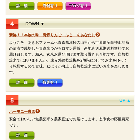
詳 細
店舗有り
ブログ有り
4
DOWN ▼
新鮮！！本物の味 青森りんご ふじ をあなたに
ようこそ あきおファームへ青森県津軽の山里から世界遺産白神山地系
の清流で栽培した青森米つがるロマン通販 産地直送原則送料無料でお
届け致します。精米、玄米お選び頂けます取り置きも可能です。自然乾
燥米ではありませんが、遠赤外線乾燥機を2段階に分けてお米をゆっく
り乾燥するので食味、ねばりが向上し自然乾燥米に近いお米を楽しめま
す。
詳 細
特典有り
5
UP ▲
ハーモニー農園
安全でおいしい無農薬米を農家直送でお届けします。玄米食の応援農家
です。
詳 細