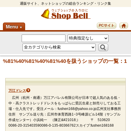
通販サイト、ネットショップの総合ランキング・リンク集
PCサイト
Menu
▼
%81%40%81%40%81%40を扱うショップの一覧：1
万江ドレス
広州（杭州・南通）万江アパレル有限公司が日本で超人気のある低・
中・高クラストレッドドレスをもっぱらに受託生産と卸売りしておる工
場・仕入先です。受注メール：fushen168@yahoo.co.jp広州支社事務所
住所 サンプル送り先：広州市体育西路1−3号峰源ビル14階（サンプル
作成センター）小浜純一 （陳正&#21018;） 〒 510620
0086-20-315403590086-0-135-80366762スカイプ:fushen168168