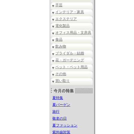
手芸
インテリア・家具
エクステリア
電化製品
オフィス用品・文房具
食品
飲み物
ブライダル・結婚
花・ガーデニング
ペット・ペット用品
その他
買い取り
夏特集
夏バーゲン
旅行
敬老の日
夏ファッション
紫外線対策