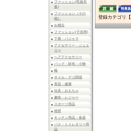
ファッション(民族衣
装)
ファッション（その
登録カテゴリ【
他）
お稽古
ファッション(子供用)
下着・パジャマ
アクセサリー・ジュエ
リー
ヘアアクセサリー
バッグ・財布・小物
靴
ネイル・デコ関係
美容・健康
玩具・おもちゃ
趣味・レジャー
スポーツ用品
雑貨
キッチン用品・食器
バス・トイレタリー用
品