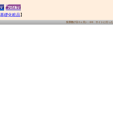
基礎化粧品
】
投票数(7日/1ヶ月)･･･0/0 サイトに行った数(