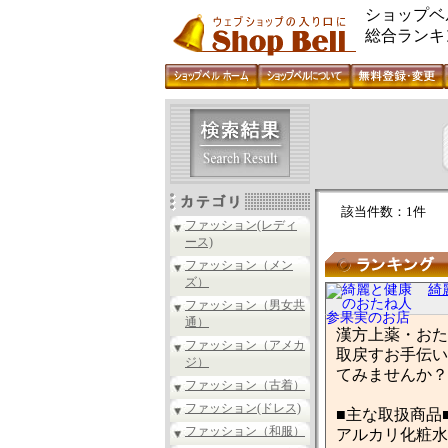
ショップベ
総合ランキ
該当件数：1件
ファッション(レディ
ース)
ファッション（メン
ズ）
綺
ファッション（男女共
通）
漢方上薬・おた
ファッション（アメカ
取戻すお手伝い
ジ）
てみませんか？
ファッション（古着）
ファッション(ドレス)
■主な取扱商品
ファッション（和服）
アルカリ化粧水