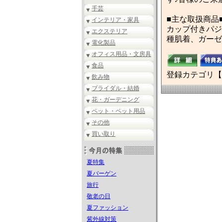
手芸
■主な取扱商品
インテリア・家具
カップ付きパジ
エクステリア
種肌着、ガーゼ
電化製品
オフィス用品・文房具
食品
登録カテゴリ【
飲み物
ブライダル・結婚
花・ガーデニング
ペット・ペット用品
その他
買い取り
夏特集
夏バーゲン
旅行
敬老の日
夏ファッション
紫外線対策