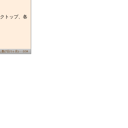
クトップ、各
(7日/1ヶ月)･･･3/34