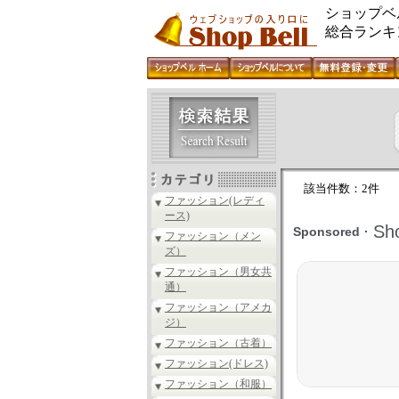
ショップベ
総合ランキ
該当件数：2件
ファッション(レディ
ース)
ファッション（メン
ズ）
ファッション（男女共
通）
ファッション（アメカ
ジ）
ファッション（古着）
ファッション(ドレス)
ファッション（和服）