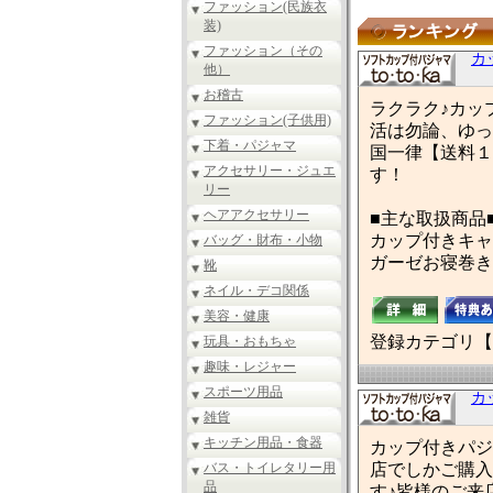
ファッション(民族衣
装)
ファッション（その
カ
他）
お稽古
ラクラク♪カッ
ファッション(子供用)
活は勿論、ゆっ
下着・パジャマ
国一律【送料１
アクセサリー・ジュエ
す！
リー
ヘアアクセサリー
■主な取扱商品
カップ付きキャ
バッグ・財布・小物
ガーゼお寝巻き
靴
ネイル・デコ関係
美容・健康
登録カテゴリ【
玩具・おもちゃ
趣味・レジャー
スポーツ用品
カ
雑貨
キッチン用品・食器
カップ付きパジ
バス・トイレタリー用
店でしかご購入
品
す♪皆様のご来