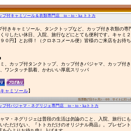
ップ付キャミソール＆衣類専門店 to・to・ka トトカ
プ付きキャミソール、タンクトップなど、カップ付き衣類の専
くりしたい休日、入院、旅行などにとても便利です。キャミ２
９０円】とお得！（クロネコメール便）皆様のご来店をお待ち
■
ミ、カップ付タンクトップ、カップ付きパジャマ、カップ付き
、ワンタッチ肌着、かわいい厚底スリッパ
キャミソール
】
投票数(7日/1ヶ月)･･･0/0 サイトに行った数
ップ付パジャマ・ネグリジェ専門店 to・to・kaトトカ
ャマ・ネグリジェは普段の生活は勿論のこと、入院、旅行にも
いただけない、『トトカだけのオリジナル商品』。プレゼント
店を心よりお待ち申し上げます。