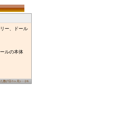
リー、ドール
ールの本体
数(7日/1ヶ月)･･･2/6