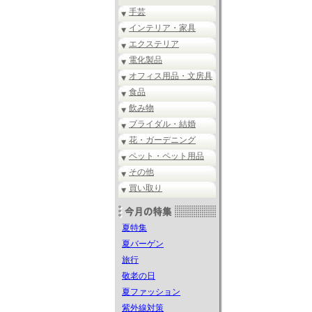
手芸
インテリア・家具
エクステリア
電化製品
オフィス用品・文房具
食品
飲み物
ブライダル・結婚
花・ガーデニング
ペット・ペット用品
その他
買い取り
夏特集
夏バーゲン
旅行
敬老の日
夏ファッション
紫外線対策