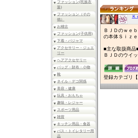
ファッション(民族衣
装)
ファッション（その
Ｋ
他）
お稽古
ＢＪＤのｗｅｂ
ファッション(子供用)
の本体Ｓｉｚｅ
下着・パジャマ
アクセサリー・ジュエ
■主な取扱商品
リー
ＢＪＤのウイッ
ヘアアクセサリー
バッグ・財布・小物
靴
登録カテゴリ【
ネイル・デコ関係
美容・健康
玩具・おもちゃ
趣味・レジャー
スポーツ用品
雑貨
キッチン用品・食器
バス・トイレタリー用
品