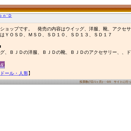
ｏｎ‘Ｄ
ショップです。 発売の内容はウイッグ、洋服、靴、アクセサ
はＹＯＳＤ、ＭＳＤ、ＳＤ１０、ＳＤ１３、ＳＤ１７
■
グ、ＢＪＤの洋服、ＢＪＤの靴、ＢＪＤのアクセサリー、、ド
ドール・人形
】
投票数(7日/1ヶ月)･･･0/0 サイトに行った