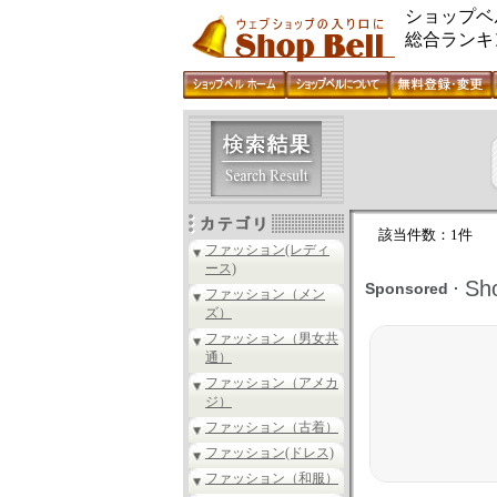
ショップベ
総合ランキ
該当件数：1件
ファッション(レディ
ース)
ファッション（メン
ズ）
ファッション（男女共
通）
ファッション（アメカ
ジ）
ファッション（古着）
ファッション(ドレス)
ファッション（和服）