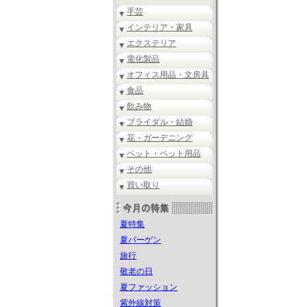
手芸
インテリア・家具
エクステリア
電化製品
オフィス用品・文房具
食品
飲み物
ブライダル・結婚
花・ガーデニング
ペット・ペット用品
その他
買い取り
夏特集
夏バーゲン
旅行
敬老の日
夏ファッション
紫外線対策