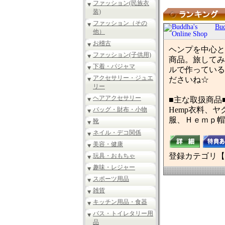
ファッション(民族衣
装)
ファッション（その
Bud
他）
お稽古
ヘンプを中心と
ファッション(子供用)
商品。旅してみつ
下着・パジャマ
ルで作っているｵ
アクセサリー・ジュエ
ださいね☆
リー
ヘアアクセサリー
■主な取扱商品
Hemp衣料、ヤ
バッグ・財布・小物
服、Ｈｅｍｐ帽
靴
ネイル・デコ関係
美容・健康
登録カテゴリ【
玩具・おもちゃ
趣味・レジャー
スポーツ用品
雑貨
キッチン用品・食器
バス・トイレタリー用
品