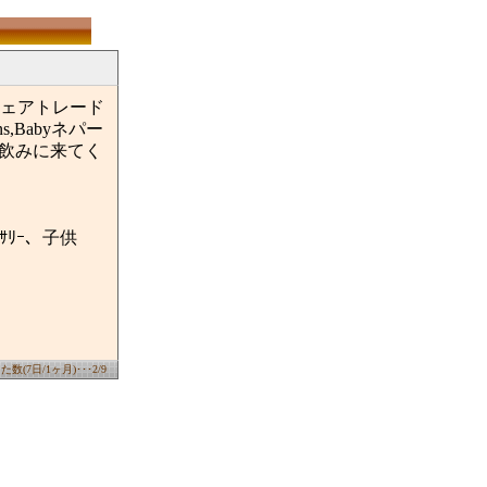
ェアトレード
,Babyネパー
i飲みに来てく
ｻﾘｰ、子供
数(7日/1ヶ月)･･･2/9