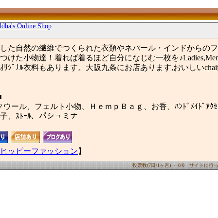
dha's Online Shop
した自然の繊維でつくられた衣類やネパール・インドからのフ
けた小物達！着れば着るほど自分になじむ一枚を♪Ladies,Mens
ﾘｼﾞﾅﾙ衣料もあります。大阪九条にお店あります,おいしいcha
■
クウール、フェルト小物、ＨｅｍｐＢａｇ、お香、ﾊﾝﾄﾞﾒｲﾄﾞｱｸｾ
子、ｽﾄｰﾙ、パシュミナ
ヒッピーファッション
】
投票数(7日/1ヶ月)･･･0/0 サイトに行った