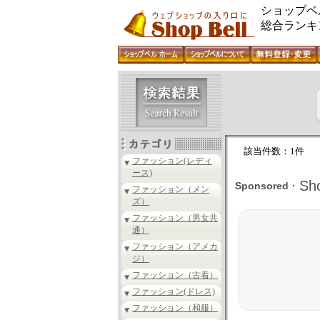
ショップベ
総合ランキ
該当件数：1件
ファッション(レディ
ース)
ファッション（メン
ズ）
ファッション（男女共
通）
ファッション（アメカ
ジ）
ファッション（古着）
ファッション(ドレス)
ファッション（和服）