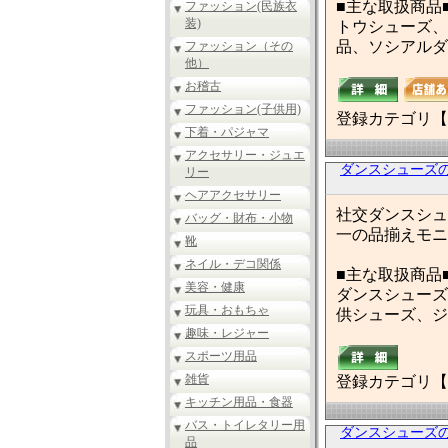
■主な取扱商品
ファッション(民族衣
装)
トウシューズ、
品、ソシアルダ
ファッション（その
他）
お稽古
ファッション(子供用)
登録カテゴリ【
下着・パジャマ
アクセサリー・ジュエ
ダンスシューズのモ
リー
ヘアアクセサリー
社交ダンスシュ
バッグ・財布・小物
一の品揃えモニ
靴
ネイル・デコ関係
■主な取扱商品
美容・健康
ダンスシューズ
玩具・おもちゃ
供シューズ、ジ
趣味・レジャー
スポーツ用品
雑貨
登録カテゴリ【
キッチン用品・食器
バス・トイレタリー用
ダンスシューズの
品