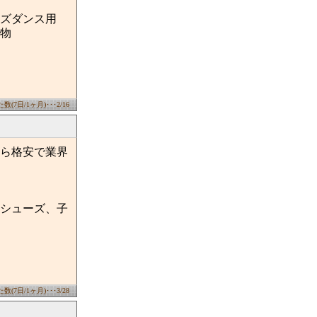
ズダンス用
物
(7日/1ヶ月)･･･2/16
ら格安で業界
シューズ、子
(7日/1ヶ月)･･･3/28