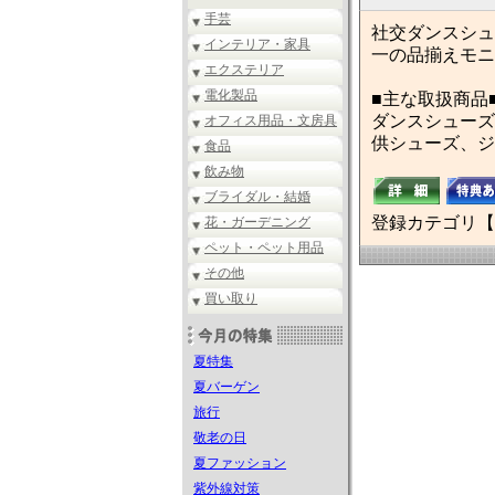
手芸
社交ダンスシュ
インテリア・家具
一の品揃えモニ
エクステリア
電化製品
■主な取扱商品
ダンスシューズ
オフィス用品・文房具
供シューズ、ジ
食品
飲み物
ブライダル・結婚
登録カテゴリ【
花・ガーデニング
ペット・ペット用品
その他
買い取り
夏特集
夏バーゲン
旅行
敬老の日
夏ファッション
紫外線対策