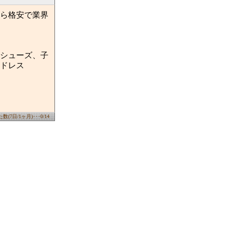
ら格安で業界
シューズ、子
ドレス
(7日/1ヶ月)･･･0/14