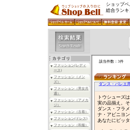
ショップベ
総合ランキ
該当件数：3件
ファッション(レディ
ース)
ファッション（メン
ズ）
ダンス・バレエ
ファッション（男女共
通）
トウシューズは
ファッション（アメカ
実の品揃え。そ
ジ）
ダンス・フラメ
ファッション（古着）
ナ・アビニヨン
ファッション(ドレス)
あなたにピッタ
ファッション（和服）