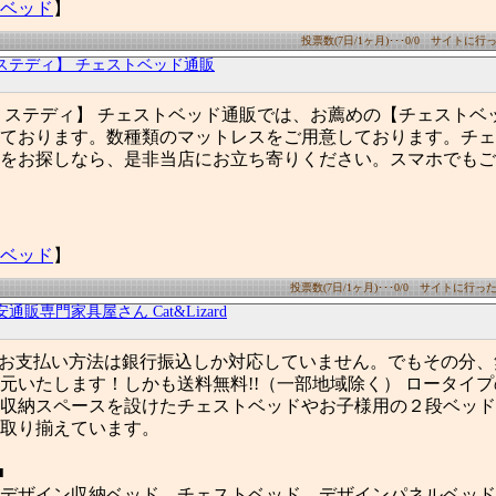
ベッド
】
投票数(7日/1ヶ月)･･･0/0 サイトに行った
ステディ】 チェストベッド通販
 ステディ】 チェストベッド通販では、お薦めの【チェストベ
ております。数種類のマットレスをご用意しております。チェ
をお探しなら、是非当店にお立ち寄りください。スマホでもご
ベッド
】
投票数(7日/1ヶ月)･･･0/0 サイトに行った数(
安通販専門家具屋さん Cat&Lizard
! お支払い方法は銀行振込しか対応していません。でもその分
元いたします！しかも送料無料!!（一部地域除く） ロータイ
収納スペースを設けたチェストベッドやお子様用の２段ベッド
取り揃えています。
■
デザイン収納ベッド、チェストベッド、デザインパネルベッド