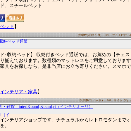
ド、スチールベッド
ベッド
】
投票数(7日/1ヶ月)･･･0/0 サイトに行った数
･収納ベッド通販
ド･収納ベッド】 収納付きベッド通販では、お薦めの【チェス
り揃えております。数種類のマットレスをご用意しております
家具をお探しなら、是非当店にお立ち寄りください。スマホで
インテリア・家具
】
投票数(7日/1ヶ月)･･･0/0 サイトに行った
・雑貨 interi&ouml;&ouml;ri（インテリオーリ）
インテリアショップです。ナチュラルからレトロモダンまでオ
を。