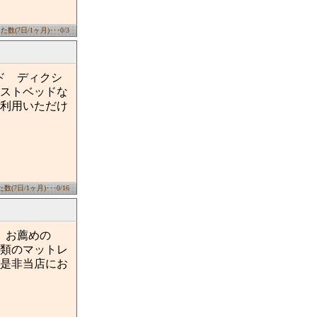
数(7日/1ヶ月)･･･0/3
ド ディクシ
ストベッドな
利用いただけ
(7日/1ヶ月)･･･0/16
、お薦めの
類のマットレ
是非当店にお