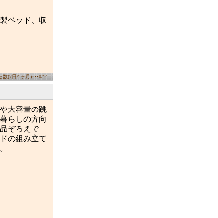
製ベッド、収
(7日/1ヶ月)･･･0/14
や大容量の跳
暮らしの方向
品ぞろえで
ドの組み立て
。