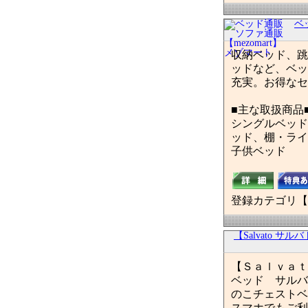
ベ
収納ベッド、跳
ッドなど、ベッ
充実。お得なセ
■主な取扱商品
シングルベッド
ッド、棚・ライ
子供ベッド
登録カテゴリ【
【Salvato 
【Ｓａｌｖａｔ
ベッド サルバ
のこチェストベ
スマホでもご利