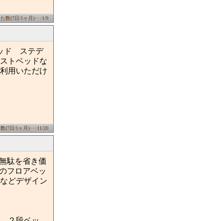
数(7日/1ヶ月)･･･1/9
ッド ステデ
ストベッドな
利用いただけ
7日/1ヶ月)･･･11/20
、無駄を省き価
プのフロアベッ
などデザイン
、２段ベッ