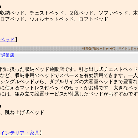
■
収納ベッド、チェストベッド、２段ベッド、ソファベッド、木
ロアベッド、ウォルナットベッド、ロフトベッド
ベッド
】
投票数(7日/1ヶ月)･･･0/0 サイトに行った数
安通販店
門に扱った収納ベッド通販店です。引き出し式チェストベッド
など、収納兼用のベッドでスペースを有効活用できます。一人
シングルベッドから、ダブルサイズの大容量ベッドまで豊富な
に使えるマットレス付ベッドのセットがお得です。大きなベッ
には、組み立て設置サービスが付属したベッドがおすすめです
■
、跳ね上げ式ベッド
インテリア・家具
】