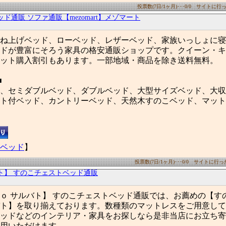
投票数(7日/1ヶ月)･･･0/0 サイトに行った
ッド通販 ソファ通販【mezomart】メゾマート
ね上げベッド、ローベッド、レザーベッド、家族いっしょに寝
ドが豊富にそろう家具の格安通販ショップです。クイーン・キ
ット購入割引もあります。一部地域・商品を除き送料無料。
■
、セミダブルベッド、ダブルベッド、大型サイズベッド、大収
ト付ベッド、カントリーベッド、天然木すのこベッド、マット
ベッド
】
投票数(7日/1ヶ月)･･･0/0 サイトに行った数
サルバト】 すのこチェストベッド通販
ｏ サルバト】 すのこチェストベッド通販では、お薦めの【す
ト】を取り揃えております。数種類のマットレスをご用意して
ッドなどのインテリア・家具をお探しなら是非当店にお立ち寄
用いただけます。