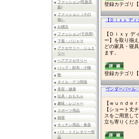
ファッション(民族衣
登録カテゴリ【
装)
ファッション（その
他）
【Ｄｉｘｙ ディ
お稽古
【Ｄｉｘｙ デ
ファッション(子供用)
ー】を取り揃え
下着・パジャマ
どの家具・寝具
アクセサリー・ジュエ
ます。
リー
ヘアアクセサリー
バッグ・財布・小物
登録カテゴリ【
靴
ネイル・デコ関係
美容・健康
ヴンダーバール
玩具・おもちゃ
【ｗｕｎｄｅｒ
趣味・レジャー
【ショート丈チ
スポーツ用品
スをご用意して
雑貨
立ち寄りくださ
キッチン用品・食器
バス・トイレタリー用
品