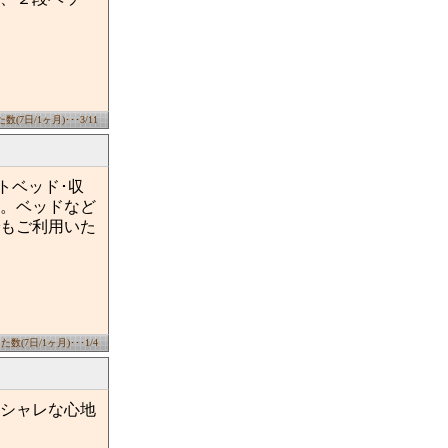
(7日/1ヶ月)･･･3/11
トベッド･収
。ベッドなど
もご利用いた
数(7日/1ヶ月)･･･1/4
シャレな心地