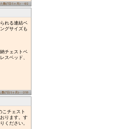
数(7日/1ヶ月)･･･0/2
られる連結ベ
ングサイズも
納チェストベ
レスベッド、
(7日/1ヶ月)･･･2/10
のこチェスト
おります。す
りください。