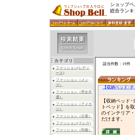
ショップベ
総合ランキ
該当件数：19件
ファッション(レディ
ース)
ファッション（メン
ズ）
【収納ベッド･チ
ファッション（男女共
通）
【収納ベッド･
ファッション（アメカ
トベッド】を取
ジ）
のインテリア・
ファッション（古着）
だけます。
ファッション(ドレス)
ファッション（和服）