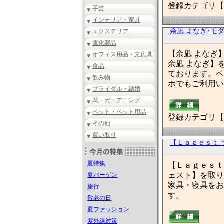
登録カテゴリ【
手芸
インテリア・家具
余凪 よなぎ･モ
エクステリア
電化製品
【余凪 よなぎ
オフィス用品・文房具
余凪 よなぎ】
食品
ております。ベ
飲み物
ホでもご利用い
ブライダル・結婚
花・ガーデニング
ペット・ペット用品
登録カテゴリ【
その他
買い取り
【Ｌａｇｅｓｔ 
夏特集
【Ｌａｇｅｓｔ
ェスト】を取り
夏バーゲン
家具・寝具をお
旅行
す。
敬老の日
夏ファッション
紫外線対策