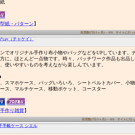
紙
型紙・パターン
】
投票数(7日/1ヶ月)･･･0/0 サイトに行った数
ha*cay（チャケイ）
ンでオリジナル手作り布小物やバッグなどをUPしています。
方に。ほとんど一点物です。時々、パッチワーク作品も出品し
、使いやすいものを考えながら楽しんでいます。
■
、スマホケース、バッグいろいろ、シートベルトカバー、小物
ース、マルチケース、移動ポケット、コースター
手作り雑貨
】
投票数(7日/1ヶ月)･･･0/0 サイトに行った
子手帳ケース シエル