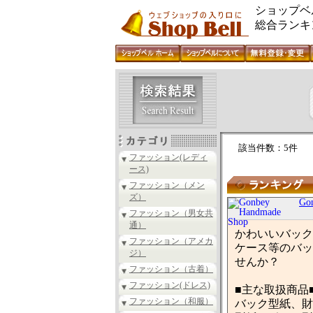
ショップベ
総合ランキ
該当件数：5件
ファッション(レディ
ース)
ファッション（メン
ズ）
Go
ファッション（男女共
通）
かわいいバック
ファッション（アメカ
ケース等のバッ
ジ）
せんか？
ファッション（古着）
ファッション(ドレス)
■主な取扱商品
ファッション（和服）
バック型紙、財