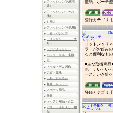
型紙、ポーチ型
ファッション(民族衣
装)
ファッション（その
他）
登録カテゴリ【
お稽古
ファッション(子供用)
C
下着・パジャマ
アクセサリー・ジュエ
リー
コットン＆リネ
ラーがお好みの
ヘアアクセサリー
ると便利なもの
バッグ・財布・小物
靴
■主な取扱商品
ネイル・デコ関係
ポーチいろいろ
美容・健康
ース、かぎ針ケ
玩具・おもちゃ
趣味・レジャー
スポーツ用品
登録カテゴリ【
雑貨
キッチン用品・食器
母
バス・トイレタリー用
品