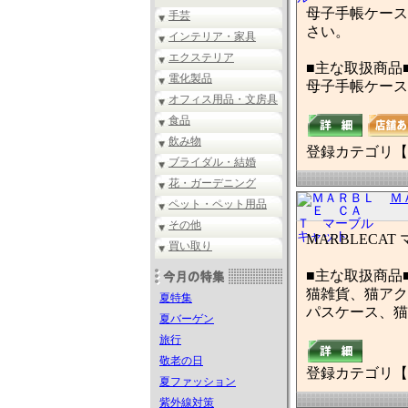
母子手帳ケース
手芸
さい。
インテリア・家具
エクステリア
■主な取扱商品
電化製品
母子手帳ケース
オフィス用品・文房具
食品
飲み物
登録カテゴリ【
ブライダル・結婚
花・ガーデニング
Ｍ
ペット・ペット用品
その他
MARBLEC
買い取り
■主な取扱商品
猫雑貨、猫アク
夏特集
パスケース、猫
夏バーゲン
旅行
敬老の日
登録カテゴリ【
夏ファッション
紫外線対策