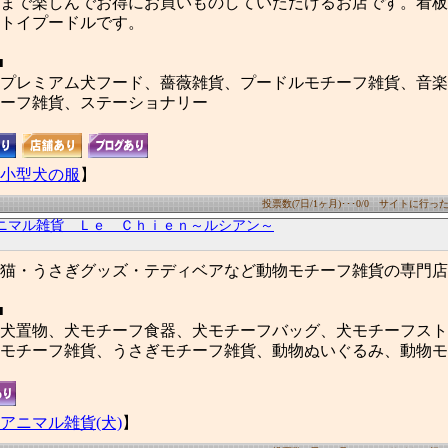
まで楽しんでお得にお買いものしていただけるお店です。看板
トイプードルです。
■
プレミアム犬フード、薔薇雑貨、プードルモチーフ雑貨、音楽
ーフ雑貨、ステーショナリー
小型犬の服
】
投票数(7日/1ヶ月)･･･0/0 サイトに行った数(
ニマル雑貨 Ｌｅ Ｃｈｉｅｎ～ルシアン～
猫・うさぎグッズ・テディベアなど動物モチーフ雑貨の専門店
■
犬置物、犬モチーフ食器、犬モチーフバッグ、犬モチーフスト
モチーフ雑貨、うさぎモチーフ雑貨、動物ぬいぐるみ、動物モ
アニマル雑貨(犬)
】