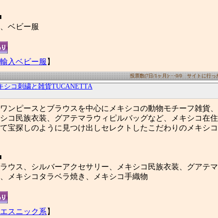
■
、ベビー服
輸入ベビー服
】
投票数(7日/1ヶ月)･･･0/0 サイトに行った数
キシコ刺繍と雑貨TUCANETTA
ワンピースとブラウスを中心にメキシコの動物モチーフ雑貨、
シコ民族衣装、グアテマラウィピルバッグなど、メキシコ在住
て宝探しのように見つけ出しセレクトしたこだわりのメキシコ
■
ラウス、シルバーアクセサリー、メキシコ民族衣装、グアテマ
、メキシコタラベラ焼き、メキシコ手織物
エスニック系
】