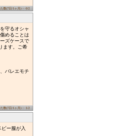
数(7日/1ヶ月)･･･0/2
を守るオシャ
傷めることは
ーズケースで
ります。ご希
、バレエモチ
数(7日/1ヶ月)･･･1/2
ベビー服が入