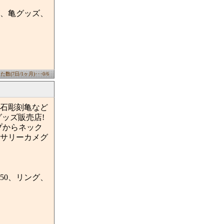
、亀グッズ、
数(7日/1ヶ月)･･･0/6
原石彫刻亀など
ッズ販売店!
プからネック
サリーカメグ
950、リング、