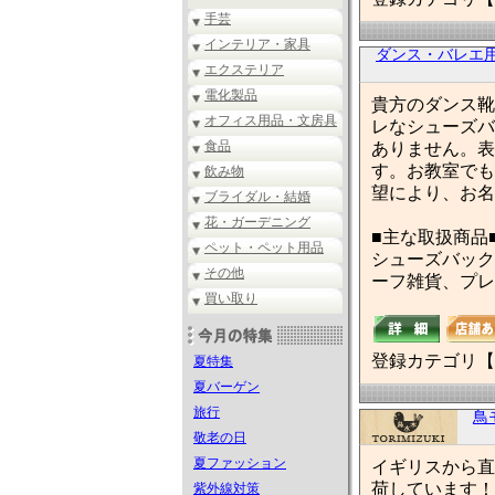
手芸
インテリア・家具
ダンス・バレエ
エクステリア
電化製品
貴方のダンス靴
オフィス用品・文房具
レなシューズバ
食品
ありません。表
す。お教室でも
飲み物
望により、お名
ブライダル・結婚
花・ガーデニング
■主な取扱商品
ペット・ペット用品
シューズバック
その他
ーフ雑貨、プレ
買い取り
登録カテゴリ【
夏特集
夏バーゲン
旅行
鳥
敬老の日
夏ファッション
イギリスから直
荷しています！
紫外線対策