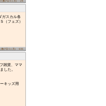
数(7日/1ヶ月)･･･2/6
ダガスカル各
Ｓ（フェズ）
(7日/1ヶ月)･･･6/35
ーフ雑貨、ママ
しました。
ーキッズ用