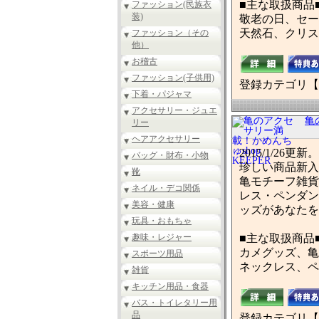
■主な取扱商品
ファッション(民族衣
装)
敬老の日、セー
天然石、クリス
ファッション（その
他）
お稽古
ファッション(子供用)
登録カテゴリ【
下着・パジャマ
アクセサリー・ジュエ
亀
リー
ヘアアクセサリー
2015/1/
バッグ・財布・小物
珍しい商品新入
靴
亀モチーフ雑貨
ネイル・デコ関係
レス・ペンダン
美容・健康
ッズがあなたを
玩具・おもちゃ
趣味・レジャー
■主な取扱商品
カメグッズ、亀グ
スポーツ用品
ネックレス、ペ
雑貨
キッチン用品・食器
バス・トイレタリー用
品
登録カテゴリ【