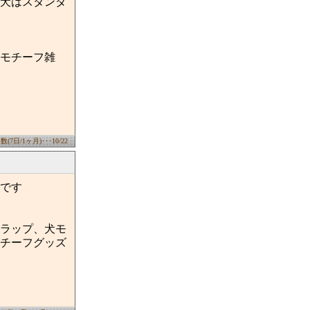
犬はスタンダ
モチーフ雑
7日/1ヶ月)･･･10/22
です
ラップ、犬モ
チーフグッズ