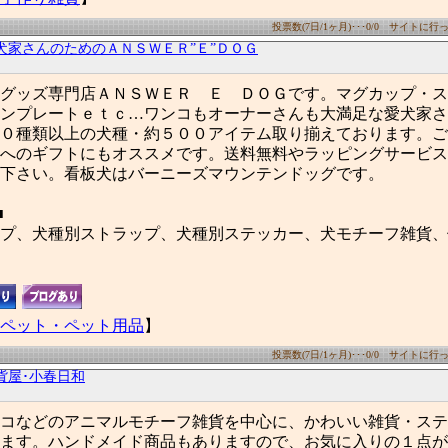
投票数(7日/1ヶ月)･･･0/0 サイトに行った
犬家さんのためのＡＮＳＷＥＲ”Ｅ”ＤＯＧ
グッズ専門店ＡＮＳＷＥＲ Ｅ ＤＯＧです。マグカップ・ス
ンプレートｅｔｃ…ワンコもオーナーさんも大満足な愛犬家さ
０種類以上の犬種・約５００アイテム取り揃えております。ご
へのギフトにもオススメです。送料無料やラッピングサービス
下さい。看板犬はバーニーズマウンテンドッグです。
■
プ、犬種別ストラップ、犬種別ステッカー、犬モチーフ雑貨、
ペット・ペット用品
】
投票数(7日/1ヶ月)･･･0/0 サイトに行った
貨屋･小春日和
コなどのアニマルモチーフ雑貨を中心に、かわいい雑貨・ステ
ます。ハンドメイド商品もありますので、お気に入りの１点が