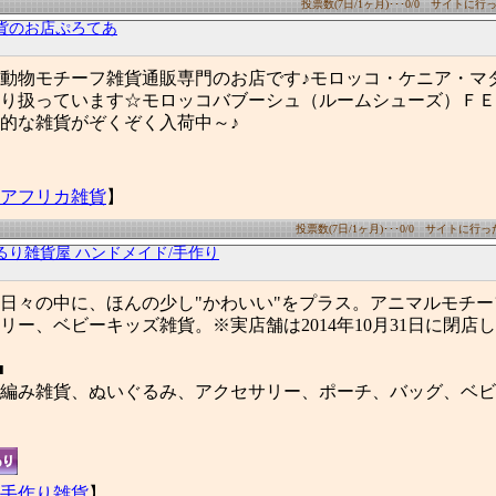
投票数(7日/1ヶ月)･･･0/0 サイトに行った
貨のお店ぷろてあ
動物モチーフ雑貨通販専門のお店です♪モロッコ・ケニア・マ
り扱っています☆モロッコバブーシュ（ルームシューズ）ＦＥ
的な雑貨がぞくぞく入荷中～♪
アフリカ雑貨
】
投票数(7日/1ヶ月)･･･0/0 サイトに行った数
るり雑貨屋 ハンドメイド/手作り
日々の中に、ほんの少し"かわいい"をプラス。アニマルモチ
リー、ベビーキッズ雑貨。※実店舗は2014年10月31日に閉店
■
編み雑貨、ぬいぐるみ、アクセサリー、ポーチ、バッグ、ベビ
手作り雑貨
】