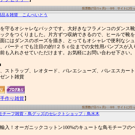
投票数(7日/1ヶ月)･･･0/0 サイトに行った
用品＆雑貨 こんぺいとう
を守るオシャレなバックです。大好きなフラメンコのダンス靴
ックをつくりました。片方ずつ収納できるので、ヒールで靴を
面にはダンスのポーズを描き、とってもオシャレで便利なシュ
、パーティでも注目の的!!２５ｃ位までの女性用パンプスが入
前も入れさせていただけます。お気軽にお問い合わせ下さい。
■
、ストラップ、レオタード、バレエシューズ、バレエスカート
ゼント雑貨
手作り雑貨
】
投票数(7日/1ヶ月)･･･0/0 サイトに行った
モチーフ雑貨・鳥グッズのセレクトショップ：鳥水木
輸入！オーガニックコットン100%のキュートな鳥モチーフの