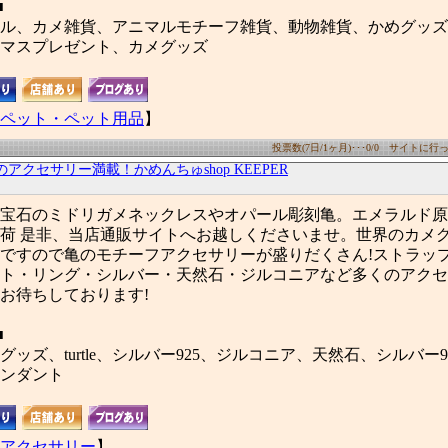
■
ル、カメ雑貨、アニマルモチーフ雑貨、動物雑貨、かめグッズ
マスプレゼント、カメグッズ
ペット・ペット用品
】
投票数(7日/1ヶ月)･･･0/0 サイトに行った
のアクセサリー満載！かめんちゅshop KEEPER
26更新。宝石のミドリガメネックレスやオパール彫刻亀。エメラルド
荷 是非、当店通販サイトへお越しくださいませ。世界のカメグ
ですので亀のモチーフアクセサリーが盛りだくさん!ストラッ
ト・リング・シルバー・天然石・ジルコニアなど多くのアクセ
お待ちしております!
■
ッズ、turtle、シルバー925、ジルコニア、天然石、シルバー
ンダント
アクセサリー
】