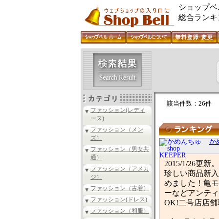
ショップベ
総合ランキ
該当件数：26件
ファッション(レディ
ース)
ファッション（メン
ズ）
かめ
ファッション（男女共
通）
2015/1/
ファッション（アメカ
珍しい商品新入
ジ）
めました！亀モ
ファッション（古着）
ーなどアンティ
ファッション(ドレス)
OK!二号店店
ファッション（和服）