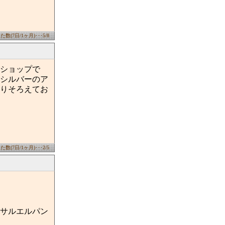
数(7日/1ヶ月)･･･5/8
ショップで
シルバーのア
りそろえてお
数(7日/1ヶ月)･･･2/5
サルエルパン