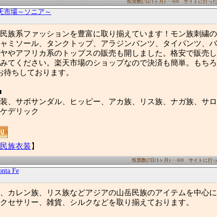
投票数(7日/1ヶ月)･･･0/0 サイトに行った数(
天市場～ソニア～
民族系ファッションを豊富に取り揃えています！モン族刺繍の
ャミソール、タンクトップ、アラジンパンツ、タイパンツ、バ
ヤやアフリカ系のトップスの販売も開しました。格安で販売し
みてください。楽天市場のショップなので決済も簡単。もちろ
お待ちしております。
■
装、サボサンダル、ヒッピー、アカ族、リス族、ナガ族、サロ
ケデリック
民族衣装
】
投票数(7日/1ヶ月)･･･0/0 サイトに行った
ta Fe
、カレン族、リス族などアジアの山岳民族のアイテムを中心に
クセサリー、雑貨、シルクなどを取り揃えております。