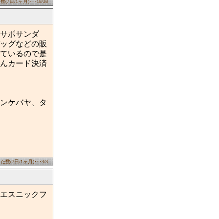
7日/1ヶ月)･･･18/38
サボサンダ
ッグなどの販
ているので是
んカード決済
ンケバヤ、タ
数(7日/1ヶ月)･･･3/3
エスニックフ