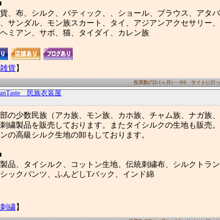
■
貨、布、シルク、バティック、、ショール、ブラウス、アタバ
、サンダル、モン族スカート、タイ、アジアンアクセサリー、
ヘミアン、サボ、猫、タイダイ、カレン族
雑貨
】
投票数(7日/1ヶ月)･･･0/0 サイトに行った
ianTaste 民族衣装屋
部の少数民族（アカ族、モン族、カホ族、チャム族、ナガ族、
刺繍製品を販売しております。またタイシルクの生地も販売。
ンの高級シルク生地の卸もしております。
■
製品、タイシルク、コットン生地、伝統刺繍布、シルクトラン
シックパンツ、ふんどしTバック、インド綿
刺繍
】