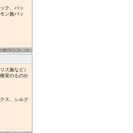
ック、バッ
モン族バッ
数(7日/1ヶ月)･･･0/0
リス族など）
格安のものか
クス、シルク