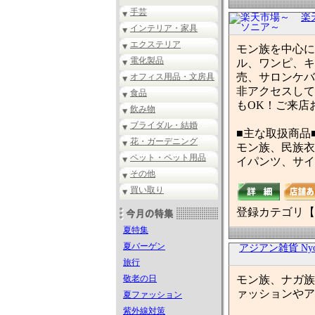
手芸
楽
インテリア・家具
エクステリア
モン族を中心に
電化製品
ル、ワンピ、キ
売、サロンケバ
オフィス用品・文房具
非アクセスして
食品
もOK！ご来店
飲み物
ブライダル・結婚
■主な取扱商品
花・ガーデニング
モン族、民族衣
ペット・ペット用品
イパンツ、サイ
その他
買い取り
登録カテゴリ【
夏特集
夏バーゲン
アジアン雑貨 Nyon
旅行
敬老の日
モン族、ナガ族
ァッションやア
夏ファッション
紫外線対策