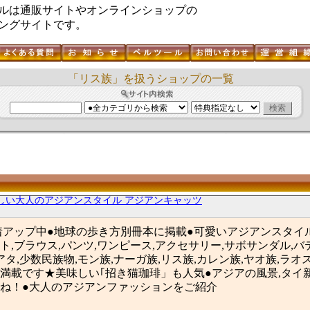
ルは通販サイトやオンラインショップの
ングサイトです。
「リス族」を扱うショップの一覧
しい大人のアジアンスタイル アジアンキャッツ
新着アップ中●地球の歩き方別冊本に掲載●可愛いアジアンスタイ
ト,ブラウス,パンツ,ワンピース,アクセサリー,サボサンダル,バ
アタ,少数民族物,モン族,ナーガ族,リス族,カレン族,ヤオ族,ラオ
満載です★美味しい｢招き猫珈琲」も人気●アジアの風景,タイ新
ね！●大人のアジアンファッションをご紹介