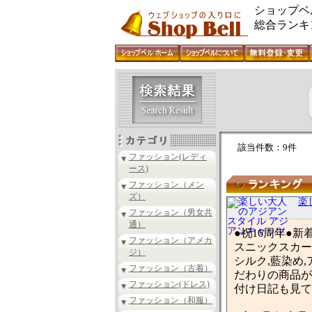
ショップベ
総合ランキ
該当件数：9件
ファッション(レディ
ース)
ファッション（メン
ズ）
楽
ファッション（男女共
通）
●祝16周年●
ファッション（アメカ
スニックスカー
ジ）
シルク,藍染め,
ファッション（古着）
だわりの商品が
ファッション(ドレス)
付け日記も見て
ファッション（和服）