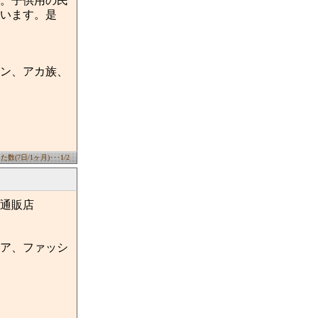
。子供用の民
います。是
ン、アカ族、
数(7日/1ヶ月)･･･1/2
通販店
ア、ファッシ