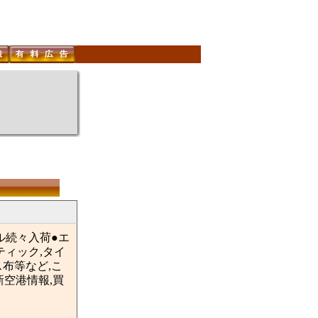
ル続々入荷●エ
ティック,タイ
ス布等など,こ
空港情報,買