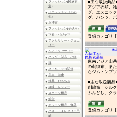
■主な取扱商品
ファッション(民族衣
装)
アジア衣類、雑
グ、エスニック
ファッション（その
他）
グ、パンツ、ボ
お稽古
ファッション(子供用)
下着・パジャマ
登録カテゴリ【
アクセサリー・ジュエ
リー
As
ヘアアクセサリー
バッグ・財布・小物
東南アジア山岳
靴
の刺繍布、また
ネイル・デコ関係
らジムトンプソ
美容・健康
玩具・おもちゃ
■主な取扱商品
趣味・レジャー
刺繍布、シルク
ふんどし、クラ
スポーツ用品
雑貨
キッチン用品・食器
登録カテゴリ【
バス・トイレタリー用
品