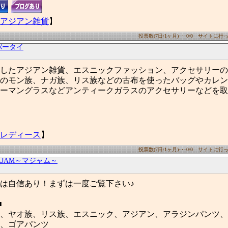
アジアン雑貨
】
投票数(7日/1ヶ月)･･･0/0 サイトに行った
バータイ
したアジアン雑貨、エスニックファッション、アクセサリーの
のモン族、ナガ族、リス族などの古布を使ったバッグやカレン
ーマングラスなどアンティークガラスのアクセサリーなどを取
レディース
】
投票数(7日/1ヶ月)･･･0/0 サイトに行った
AJAM～マジャム～
は自信あり！まずは一度ご覧下さい♪
■
、ヤオ族、リス族、エスニック、アジアン、アラジンパンツ、
、ゴアパンツ