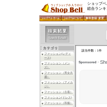
ショップベ
総合ランキ
該当件数：1件
ファッション(レディ
ース)
ファッション（メン
ズ）
ファッション（男女共
通）
ファッション（アメカ
ジ）
ファッション（古着）
ファッション(ドレス)
ファッション（和服）