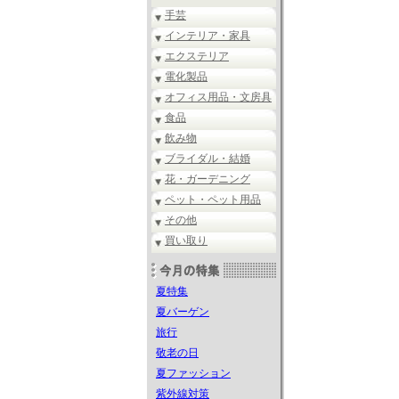
手芸
インテリア・家具
エクステリア
電化製品
オフィス用品・文房具
食品
飲み物
ブライダル・結婚
花・ガーデニング
ペット・ペット用品
その他
買い取り
夏特集
夏バーゲン
旅行
敬老の日
夏ファッション
紫外線対策