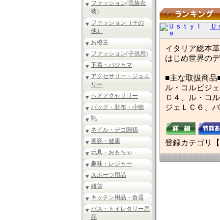
ファッション(民族衣
装)
ファッション（その
Ｕ
他）
お稽古
イタリア総本革
ファッション(子供用)
はじめ世界のデ
下着・パジャマ
アクセサリー・ジュエ
■主な取扱商品
リー
ル・コルビジェ
ヘアアクセサリー
Ｃ４、ル・コル
ジェＬＣ６、バ
バッグ・財布・小物
靴
ネイル・デコ関係
美容・健康
登録カテゴリ【
玩具・おもちゃ
趣味・レジャー
スポーツ用品
雑貨
キッチン用品・食器
バス・トイレタリー用
品