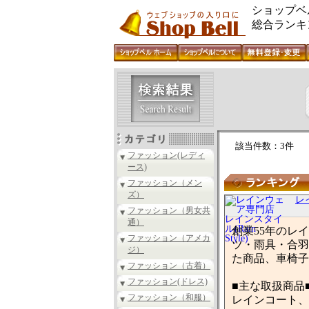
ショップベ
総合ランキ
該当件数：3件
ファッション(レディ
ース)
ファッション（メン
ズ）
レ
ファッション（男女共
通）
創業55年のレ
ファッション（アメカ
ツ・雨具・合羽
ジ）
た商品、車椅子
ファッション（古着）
ファッション(ドレス)
■主な取扱商品
ファッション（和服）
レインコート、