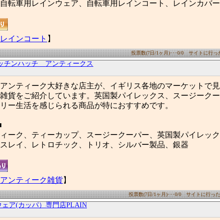
自転車用レインウェア、自転車用レインコート、レインカバー
レインコート
】
投票数(7日/1ヶ月)･･･0/0 サイトに行った数
ッチンハッチ アンティークス
アンティーク大好きな店主が、イギリス各地のマーケットで見
雑貨をご紹介しています。英国製パイレックス、スージークー
リー生活を感じられる商品が特におすすめです。
■
ィーク、ティーカップ、スージークーパー、英国製パイレック
スレイ、レトロチック、トリオ、シルバー製品、銀器
アンティーク雑貨
】
投票数(7日/1ヶ月)･･･0/0 サイトに行った数(
ェア(カッパ）専門店PLAIN