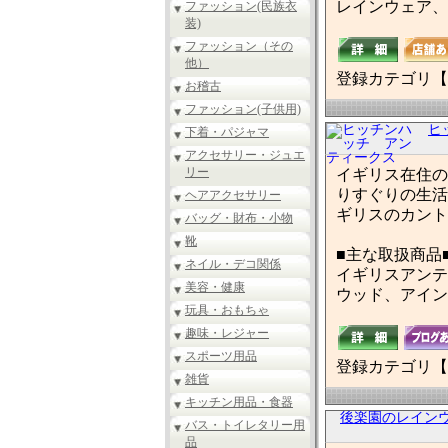
レインウェア、
ファッション(民族衣
装)
ファッション（その
他）
登録カテゴリ【
お稽古
ファッション(子供用)
ヒ
下着・パジャマ
アクセサリー・ジュエ
リー
イギリス在住の
りすぐりの生活
ヘアアクセサリー
ギリスのカント
バッグ・財布・小物
靴
■主な取扱商品
ネイル・デコ関係
イギリスアンテ
美容・健康
ウッド、アイン
玩具・おもちゃ
趣味・レジャー
スポーツ用品
登録カテゴリ【
雑貨
キッチン用品・食器
後楽園のレインウ
バス・トイレタリー用
品