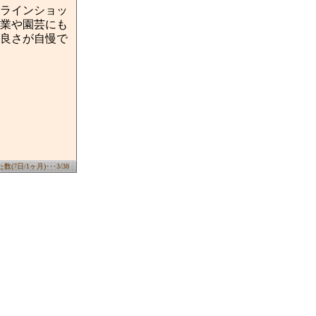
ラインショッ
業や園芸にも
良さが自慢で
(7日/1ヶ月)･･･3/38