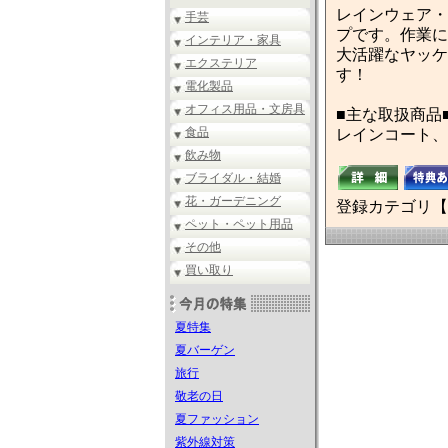
レインウェア・
手芸
プです。作業に
インテリア・家具
大活躍なヤッケ
エクステリア
す！
電化製品
オフィス用品・文房具
■主な取扱商品
食品
レインコート、
飲み物
ブライダル・結婚
花・ガーデニング
登録カテゴリ【
ペット・ペット用品
その他
買い取り
夏特集
夏バーゲン
旅行
敬老の日
夏ファッション
紫外線対策