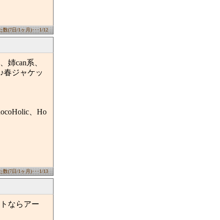
(7日/1ヶ月)･･･1/12
姉can系、
♪春ジャケッ
hocoHolic、Ho
(7日/1ヶ月)･･･1/13
トならアー