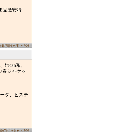
E品激安特
(7日/1ヶ月)･･･7/26
姉can系、
♪春ジャケッ
ータ、ヒステ
7日/1ヶ月)･･･13/20