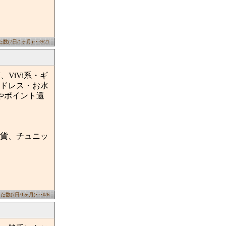
(7日/1ヶ月)･･･9/21
、ViVi系・ギ
ドレス・お水
Ｅやポイント還
貨、チュニッ
数(7日/1ヶ月)･･･0/6