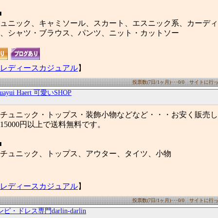
■
ュニック、キャミソール、スカート、エスニック系、カーディ
、シャツ・ブラウス、パンツ、ニット・カットソー
レディースカジュアル
】
投票数(7日/1ヶ月)･･･0/0 サイトに行った
yuayui Haert 可愛いSHOP
チュニック・トップス・装飾小物などなど・・・お安く販売し
15000円以上で送料無料です。
■
チュニック、トップス、アウター、タイツ、小物
レディースカジュアル
】
投票数(7日/1ヶ月)･･･0/0 サイトに行った
ピ・ドレス専門darlin-darlin