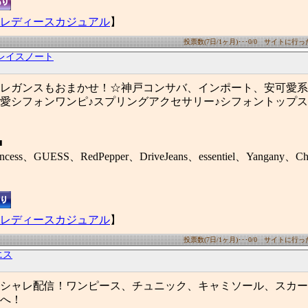
レディースカジュアル
】
投票数(7日/1ヶ月)･･･0/0 サイトに行った数
レイスノート
レガンスもおまかせ！☆神戸コンサバ、インポート、安可愛系、
愛シフォンワンピ♪スプリングアクセサリー♪シフォントップス
■
incess、GUESS、RedPepper、DriveJeans、essentiel、Yangany、C
レディースカジュアル
】
投票数(7日/1ヶ月)･･･0/0 サイトに行った数
エス
シャレ配信！ワンピース、チュニック、キャミソール、スカー
へ！