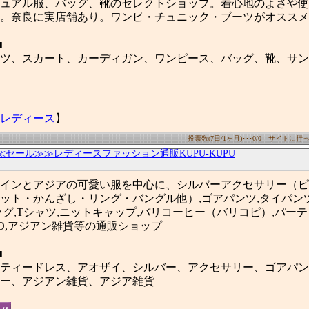
ュアル服、バッグ、靴のセレクトショップ。着心地のよさや使
。奈良に実店舗あり。ワンピ・チュニック・ブーツがオススメ
■
ツ、スカート、カーディガン、ワンピース、バッグ、靴、サン
レディース
】
投票数(7日/1ヶ月)･･･0/0 サイトに行った
≪セール≫≫レディースファッション通販KUPU-KUPU
インとアジアの可愛い服を中心に、シルバーアクセサリー（ピ
ット・かんざし・リング・バングル他）,ゴアパンツ,タイパンツ
ッグ,Tシャツ,ニットキャップ,バリコーヒー（バリコピ）,パーテ
D,アジアン雑貨等の通販ショップ
■
ティードレス、アオザイ、シルバー、アクセサリー、ゴアパン
ー、アジアン雑貨、アジア雑貨