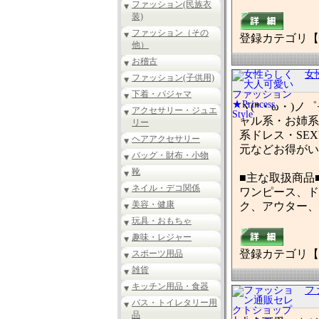
ファッション(民族衣
装)
ファッション（その
登録カテゴリ【
他）
お稽古
女
ファッション(子供用)
下着・パジャマ
ヾ(*・ω・)ノ
アクセサリー・ジュエ
ャル系・お姉系
リー
系ドレス・SE
ヘアアクセサリー
元などお得がいっ
バッグ・財布・小物
靴
■主な取扱商品
ネイル・デコ関係
ワンピース、ド
美容・健康
ク、アウター、L
玩具・おもちゃ
趣味・レジャー
登録カテゴリ【
スポーツ用品
雑貨
キッチン用品・食器
フ
バス・トイレタリー用
品