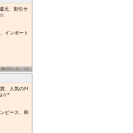
ト還元、割引サ
☆
、インポート
(7日/1ヶ月)･･･5/12
貨、人気のｱｲ
ね☆*
ンピース、和