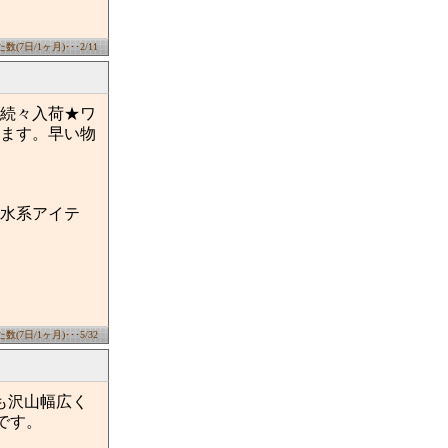
(7日/1ヶ月)･･･2/11
続々入荷★ワ
ます。早い物
水系アイテ
(7日/1ヶ月)･･･5/32
も沢山幅広く
です。