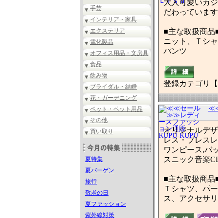
大人可愛いカジ
手芸
だわっています
インテリア・家具
エクステリア
■主な取扱商品
ニット、Ｔシャ
電化製品
パンツ
オフィス用品・文房具
食品
飲み物
登録カテゴリ【
ブライダル・結婚
花・ガーデニング
≪
ペット・ペット用品
その他
オリジナルデザ
買い取り
レス・ブレスレ
ワンピース,バ
スニック音楽C
夏特集
夏バーゲン
■主な取扱商品
旅行
Ｔシャツ、パー
敬老の日
ス、アクセサリ
夏ファッション
紫外線対策