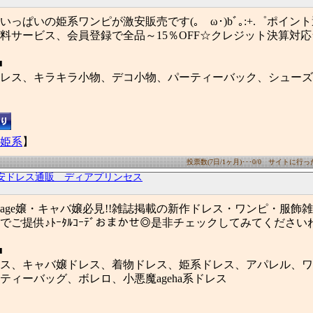
っぱいの姫系ワンピが激安販売です(｡ゝω･)bﾞ｡:+.゜ポイン
料サービス、会員登録で全品～15％OFF☆クレジット決算対応
■
レス、キラキラ小物、デコ小物、パーティーバック、シューズ
姫系
】
投票数(7日/1ヶ月)･･･0/0 サイトに行った数
安ドレス通販 ディアプリンセス
age嬢・キャバ嬢必見!!雑誌掲載の新作ドレス・ワンピ・服飾雑
でご提供♪ﾄｰﾀﾙｺｰﾃﾞおまかせ◎是非チェックしてみてください
■
ス、キャバ嬢ドレス、着物ドレス、姫系ドレス、アパレル、ワ
ティーバッグ、ボレロ、小悪魔ageha系ドレス