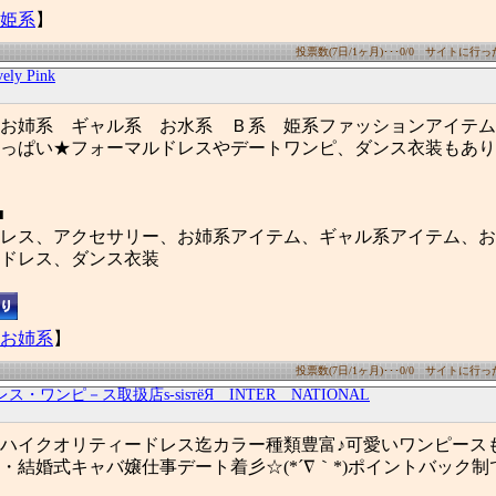
姫系
】
投票数(7日/1ヶ月)･･･0/0 サイトに行った数
ely Pink
お姉系 ギャル系 お水系 Ｂ系 姫系ファッションアイテム
っぱい★フォーマルドレスやデートワンピ、ダンス衣装もあり
■
レス、アクセサリー、お姉系アイテム、ギャル系アイテム、お
ドレス、ダンス衣装
お姉系
】
投票数(7日/1ヶ月)･･･0/0 サイトに行った数
レス・ワンピ－ス取扱店s‐sisтёЯ INTER NATIONAL
ハイクオリティードレス迄カラー種類豊富♪可愛いワンピース
・結婚式キャバ嬢仕事デート着彡☆(*´∇｀*)ポイントバック制