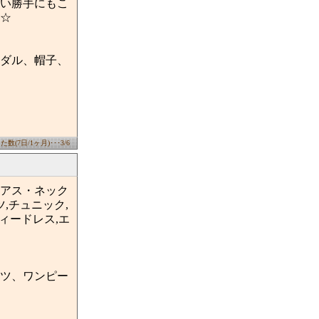
い勝手にもこ
☆
ダル、帽子、
数(7日/1ヶ月)･･･3/6
アス・ネック
,チュニック,
ィードレス,エ
ツ、ワンピー