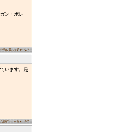
ガン・ボレ
数(7日/1ヶ月)･･･2/7
ています。是
数(7日/1ヶ月)･･･0/7