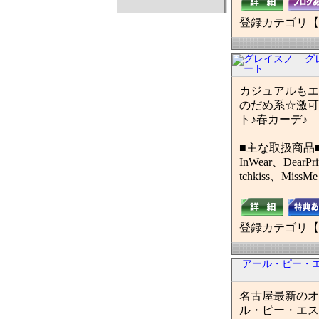
登録カテゴリ【
グ
カジュアルもエ
のだめ系☆激可
ト♪春カーデ♪
■主な取扱商品
InWear、DearPr
tchkiss、MissMe
登録カテゴリ【
アール・ピー・
名古屋最新のオ
ル・ピー・エス