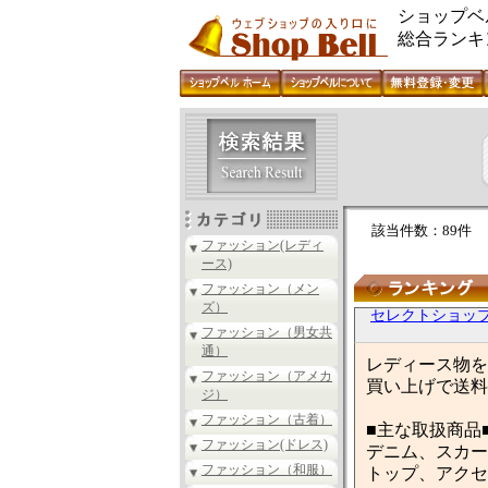
ショップベ
総合ランキ
該当件数：89件
ファッション(レディ
ース)
ファッション（メン
ズ）
セレクトショップ p
ファッション（男女共
通）
レディース物を
ファッション（アメカ
買い上げで送料
ジ）
ファッション（古着）
■主な取扱商品
ファッション(ドレス)
デニム、スカー
ファッション（和服）
トップ、アクセ