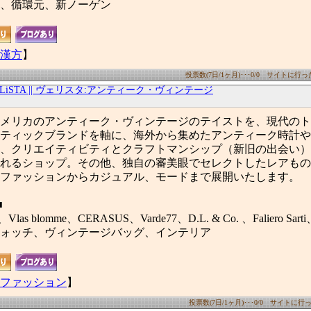
、循環元、新ノーゲン
漢方
】
投票数(7日/1ヶ月)･･･0/0 サイトに行った数
ELiSTA || ヴェリスタ:アンティーク・ヴィンテージ
メリカのアンティーク・ヴィンテージのテイストを、現代のト
ティックブランドを軸に、海外から集めたアンティーク時計や
、クリエイティビティとクラフトマンシップ（新旧の出会い）
れるショップ。その他、独自の審美眼でセレクトしたレアもの
ファッションからカジュアル、モードまで展開いたします。
■
au、Vlas blomme、CERASUS、Varde77、D.L. & Co. 、Faliero Sa
ォッチ、ヴィンテージバッグ、インテリア
ファッション
】
投票数(7日/1ヶ月)･･･0/0 サイトに行った