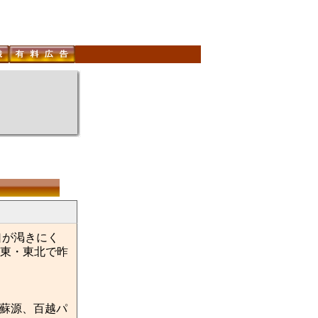
口が渇きにく
東・東北で昨
若蘇源、百越パ