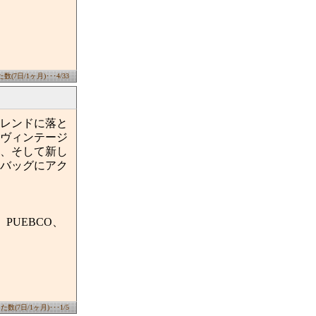
(7日/1ヶ月)･･･4/33
レンドに落と
ヴィンテージ
、そして新し
バッグにアク
rti、PUEBCO、
数(7日/1ヶ月)･･･1/5