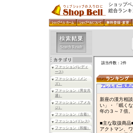
ショップベ
総合ランキ
該当件数：2件
ファッション(レディ
ース)
ファッション（メン
ズ）
アレルギー疾患
ファッション（男女共
通）
新座の漢方相談
ファッション（アメカ
い」・「眠くな
ジ）
年の３～７倍。
ファッション（古着）
ファッション(ドレス)
■主な取扱商品
ファッション（和服）
アクトマン、ワ