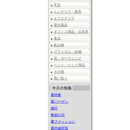
手芸
インテリア・家具
エクステリア
電化製品
オフィス用品・文房具
食品
飲み物
ブライダル・結婚
花・ガーデニング
ペット・ペット用品
その他
買い取り
夏特集
夏バーゲン
旅行
敬老の日
夏ファッション
紫外線対策