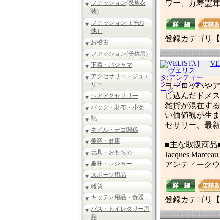
ワー、万寿霊茸
ファッション(民族衣
装)
ファッション（その
他）
登録カテゴリ【
お稽古
ファッション(子供用)
V
下着・パジャマ
アクセサリー・ジュエ
リー
ヨーロッパやア
し込んだドメス
ヘアアクセサリー
雑貨が混在する
バッグ・財布・小物
い価値観が生ま
靴
セサリー、最新
ネイル・デコ関係
美容・健康
■主な取扱商品
玩具・おもちゃ
Jacques Marce
趣味・レジャー
アンティークウ
スポーツ用品
雑貨
キッチン用品・食器
登録カテゴリ【
バス・トイレタリー用
品