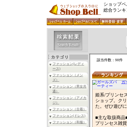
ショップベ
総合ランキ
該当件数：98件
ファッション(レディ
ース)
ファッション（メン
ズ）
ガ
ファッション（男女共
通）
姫系/プリンセ
ファッション（アメカ
ショップ。クリ
ジ）
た。ぜひ遊びに
ファッション（古着）
ファッション(ドレス)
■主な取扱商品
ファッション（和服）
プリンセス雑貨