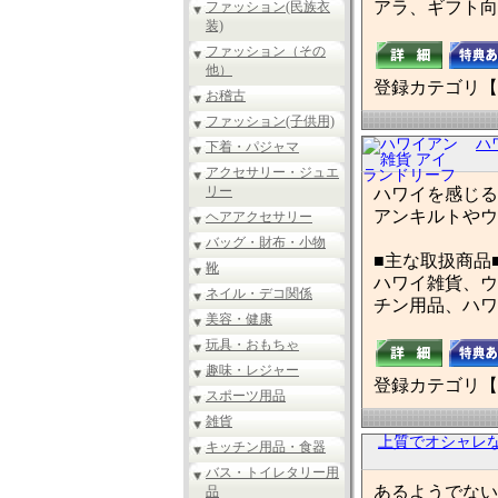
アラ、ギフト向
ファッション(民族衣
装)
ファッション（その
他）
登録カテゴリ【
お稽古
ファッション(子供用)
ハ
下着・パジャマ
アクセサリー・ジュエ
リー
ハワイを感じる
アンキルトやウ
ヘアアクセサリー
バッグ・財布・小物
■主な取扱商品
靴
ハワイ雑貨、ウ
ネイル・デコ関係
チン用品、ハワ
美容・健康
玩具・おもちゃ
趣味・レジャー
登録カテゴリ【
スポーツ用品
雑貨
上質でオシャレ
キッチン用品・食器
バス・トイレタリー用
あるようでない
品