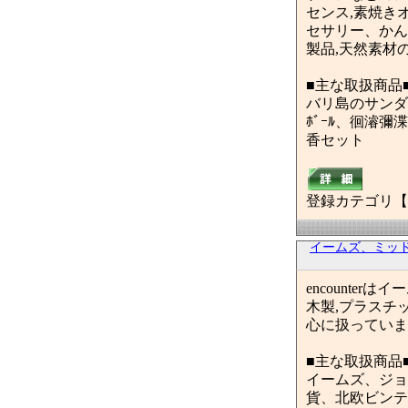
センス,素焼き
セサリー、かん
製品,天然素材
■主な取扱商品
バリ島のサンダル
ﾎﾞｰﾙ、徊濬彌
香セット
登録カテゴリ【
イームズ、ミッ
encounte
木製,プラスチ
心に扱っていま
■主な取扱商品
イームズ、ジョ
貨、北欧ビンテ