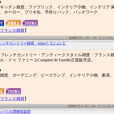
■
キッチン雑貨、ファブリック、インテリア小物、インテリア 
、ホーロー、ブリキ缶、手作りバック、パッチワーク
フランス雑貨
】
投票数(7日/1ヶ月)･･･0/0 サイトに行った
レンチカントリー雑貨 gelee-C【ジュレ】
!!フレンチカントリー・アンティークスタイル雑貨・フランス
ドゥ ファミーユComptoir de Famille正規販売店。
■
雑貨、ガーデニング、ビーズランプ、インテリア小物、家具、
フランス雑貨
】
投票数(7日/1ヶ月)･･･0/0 サイトに行った数
ンパリお買物倶楽部