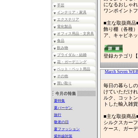
になるおしゃれ
手芸
ワンポイントフ
インテリア・家具
エクステリア
■主な取扱商品
電化製品
飾り棚（各種）
オフィス用品・文房具
ア、キャビネッ
食品
飲み物
ブライダル・結婚
登録カテゴリ【
花・ガーデニング
ペット・ペット用品
March Seven 
その他
買い取り
毎日の暮らしの
けていただけれ
ルク、コットン
夏特集
トした輸入雑貨
夏バーゲン
旅行
■主な取扱商品
敬老の日
シルクスカーフ
ケース、ガーデ
夏ファッション
紫外線対策