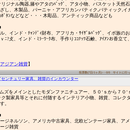
オリジナル陶器,籐やアタのﾊﾞｯｸﾞ、アタ小物、バスケット天然
ざし、木製品、パーニャ・アフリカンバティク,バティック,イ
のﾎﾞﾀﾝなどなど・・・木彫品、アンティック商品なども
■
、インド・ﾁｬﾝﾃﾞｨ財布、アフリカ・ｻｲｻﾞﾙﾊﾞｯｸﾞ、イボ族
渫ｖﾆ?攴、インド・ﾐﾗｰﾜｰｸ布、手作りｺｺﾅｯﾂ石鹸、ｱｲｱﾝお香立
アジアン雑貨
】
投票数(7日/1ヶ月)･･･0/0 サイトに行った
ドセンチュリー家具、雑貨のインカウンター
rはイームズをメインとしたモダンファニチュアー、５０‘ｓから７０
ック製家具等とそれに付随するインテリア小物、雑貨、コレク
す。
■
ージネルソン、アメリカ中古家具、北欧ビンテージ家具、アメ
ージ雑貨