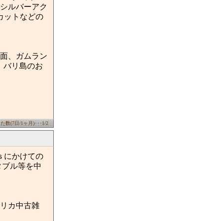
石シルバーアク
カットなどの
のお面、ガムラン
て、バリ島のお
数(7日/1ヶ月)･･･1/2
‘ｓにかけての
タブル等を中
リカ中古雑