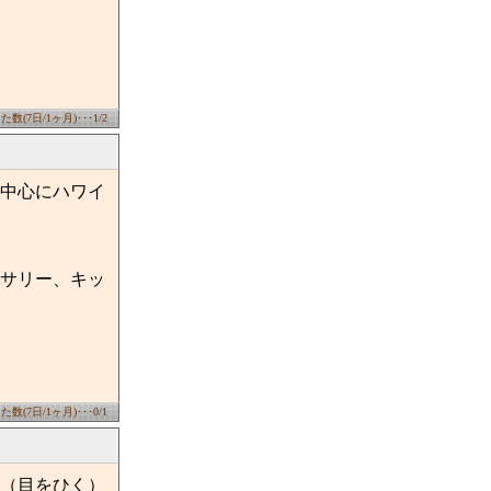
数(7日/1ヶ月)･･･1/2
中心にハワイ
サリー、キッ
数(7日/1ヶ月)･･･0/1
（目をひく）