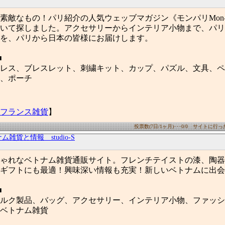
素敵なもの！パリ紹介の人気ウェッブマガジン《モンパリMon-Pa
いて探しました。アクセサリーからインテリア小物まで、パリ
を、パリから日本の皆様にお届けします。
■
レス、ブレスレット、刺繍キット、カップ、パズル、文具、ペ
、ポーチ
フランス雑貨
】
投票数(7日/1ヶ月)･･･0/0 サイトに行った数
雑貨と情報 studio-S
ゃれなベトナム雑貨通販サイト。フレンチテイストの漆、陶器
ギフトにも最適！興味深い情報も充実！新しいベトナムに出会
■
ルク製品、バッグ、アクセサリー、インテリア小物、ファッシ
ベトナム雑貨