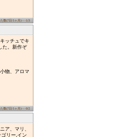
数(7日/1ヶ月)･･･1/3
キッチュでキ
した。新作ぞ
小物、アロマ
数(7日/1ヶ月)･･･0/2
ニア、マリ、
ゴリー,イン