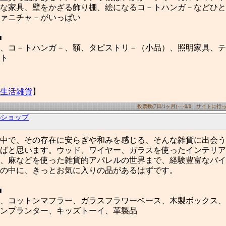
な家具、壁をかざる飾り棚、絵になるコ－トハンガ－などひと
ァニチャ－がいっぱい
■
、コ－トハンガ－、額、タピストリ－（小品）、照明家具、テ
ト
生活雑貨
】
投票数(7日/1ヶ月)･･･0/0 サイトに行った
WEBショップ
中で、その存在に安らぎや和みを感じる、そんな雑貨に出会う
ばと思います。ウッド、ワイヤー、ガラスを使ったインテリア
、麻などを使った雑貨的アパレルの世界まで、経験豊富なバイ
の中に、きっとお気に入りの品があるはずです。
■
、コットンマフラー、ガラスフラワーベース、木製ボックス、
ンプランター、キッズトーイ、革製品