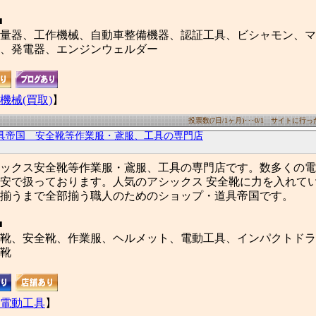
■
量器、工作機械、自動車整備機器、認証工具、ビシャモン、マ
、発電器、エンジンウェルダー
機械(買取)
】
投票数(7日/1ヶ月)･･･0/1 サイトに行った数
具帝国 安全靴等作業服・鳶服、工具の専門店
ックス安全靴等作業服・鳶服、工具の専門店です。数多くの電
安で扱っております。人気のアシックス 安全靴に力を入れて
揃うまで全部揃う職人のためのショップ・道具帝国です。
■
靴、安全靴、作業服、ヘルメット、電動工具、インパクトドラ
靴
電動工具
】