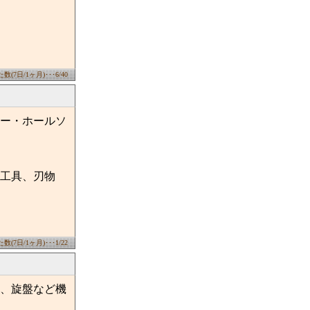
(7日/1ヶ月)･･･6/40
ー・ホールソ
工具、刃物
(7日/1ヶ月)･･･1/22
、旋盤など機