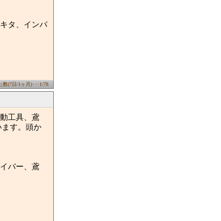
キタ、インパ
(7日/1ヶ月)･･･1/78
動工具、鳶
います。頭か
イバー、鳶