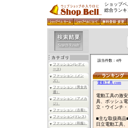
ショップベ
総合ランキ
該当件数：4件
ファッション(レディ
ース)
ファッション（メン
ズ）
電動工具.com
ファッション（男女共
通）
電動工具の激安
ファッション（アメカ
具、ボッシュ電
ジ）
立・ウインチ・
ファッション（古着）
ファッション(ドレス)
■主な取扱商品
ファッション（和服）
日立電動工具、