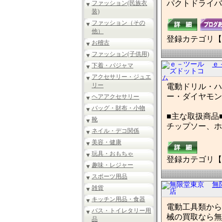
パクトドライバ
ファッション(民族衣
装)
ファッション（その
他）
登録カテゴリ【
お稽古
ファッション(子供用)
ｅ
下着・パジャマ
アクセサリー・ジュエ
リー
電動ドリル・ハ
ー・ダイヤモン
ヘアアクセサリー
バッグ・財布・小物
■主な取扱商品
靴
チップソー、ホ
ネイル・デコ関係
美容・健康
玩具・おもちゃ
登録カテゴリ【
趣味・レジャー
スポーツ用品
無
雑貨
キッチン用品・食器
電動工具類から
バス・トイレタリー用
械の買取なら無
品