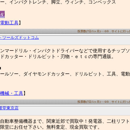
ー、インパクトレンチ、脚立、ウィンチ、コンベックス
電動工具
】
投票数(7日/1ヶ月)･･･0/0 サイトに行った数
－ツールズドットコム
ンマードリル・インパクトドライバーなどで使用するチップソ
ドカッター・ドリルビット・刃物・ｅｔｃの専門通販。
■
ールソー、ダイヤモンドカッター、ドリルビット、工具、電動
機械・工具
】
投票数(7日/1ヶ月)･･･0/0 サイトに行った数
限堂東京店
自動車整備機器まで、関東近郊で買取中！発電器、二柱リフト
限堂にお任せ下さい。無料査定、現金買取です。