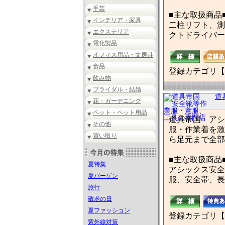
手芸
■主な取扱商品
インテリア・家具
二柱リフト、測
エクステリア
クトドライバー
電化製品
オフィス用品・文房具
食品
登録カテゴリ【
飲み物
ブライダル・結婚
道
花・ガーデニング
ペット・ペット用品
道具帝国 アシ
その他
服・作業着を激
買い取り
ら足元まで全部
■主な取扱商品
夏特集
アシックス安全
夏バーゲン
服、安全帯、長
旅行
敬老の日
夏ファッション
登録カテゴリ【
紫外線対策