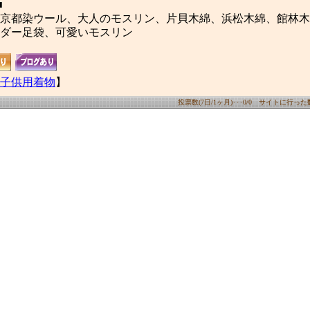
■
京都染ウール、大人のモスリン、片貝木綿、浜松木綿、館林木
ダー足袋、可愛いモスリン
子供用着物
】
投票数(7日/1ヶ月)･･･0/0 サイトに行った数(7