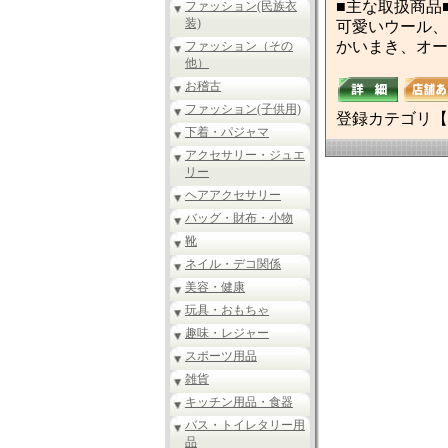
■主な取扱商品
ファッション(民族衣
装)
可愛いウール、
かいまき、オー
ファッション（その
他）
お稽古
ファッション(子供用)
登録カテゴリ【
下着・パジャマ
アクセサリー・ジュエ
リー
ヘアアクセサリー
バッグ・財布・小物
靴
ネイル・デコ関係
美容・健康
玩具・おもちゃ
趣味・レジャー
スポーツ用品
雑貨
キッチン用品・食器
バス・トイレタリー用
品