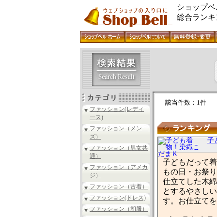
ショップベ
総合ランキ
該当件数：1件
ファッション(レディ
ース)
ファッション（メン
ズ）
子
ファッション（男女共
通）
子どもだって着
ファッション（アメカ
もの日・お祭り
ジ）
仕立てした木綿
ファッション（古着）
とするやさしい
ファッション(ドレス)
す。お仕立てを
ファッション（和服）