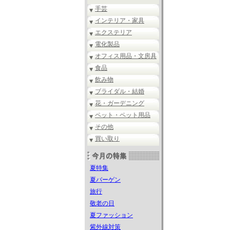
手芸
インテリア・家具
エクステリア
電化製品
オフィス用品・文房具
食品
飲み物
ブライダル・結婚
花・ガーデニング
ペット・ペット用品
その他
買い取り
夏特集
夏バーゲン
旅行
敬老の日
夏ファッション
紫外線対策