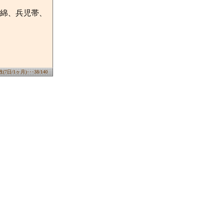
綿、兵児帯、
日/1ヶ月)･･･38/140