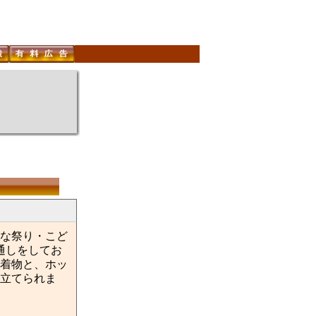
な祭り・こど
通しをしてお
着物と、ホッ
立てられま