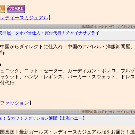
レディースカジュアル
】
投票数(7日/1ヶ月)･･･0/0 サイトに行った
安問屋・タオバオ仕入・買付代行！チャイナサプライ
中国からダイレクトに仕入れ！中国のアパレル・洋服卸問屋、
行
■
ュニック、ニット・セーター、カーディガン・ボレロ、ブルゾ
ャケット、パンツ・レギンス、パーカー・スウェット、ドレス
付代行
ファッション
】
投票数(7日/1ヶ月)･･･0/0 サイトに行った
旬！安カワ！ファッション通販【上海ハニー】
国直送！最新ガールズ・レディースカジュアル服をお届け！激