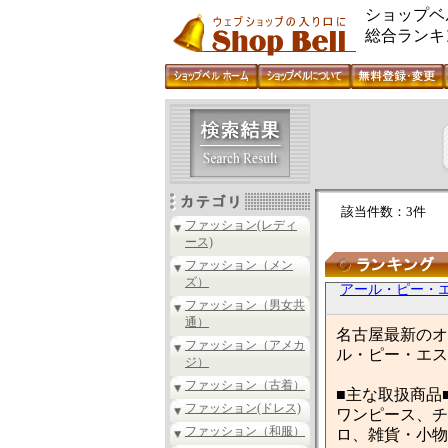
ショップベ
総合ランキ
該当件数：3件
ファッション(レディ
ース)
ファッション（メン
ズ）
アール・ピー・
ファッション（男女共
通）
名古屋最新のオ
ファッション（アメカ
ル・ピー・エス
ジ）
ファッション（古着）
■主な取扱商品
ファッション(ドレス)
ワンピース、チ
ファッション（和服）
ロ、雑貨・小物