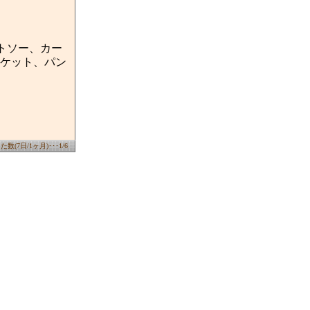
トソー、カー
ケット、パン
数(7日/1ヶ月)･･･1/6