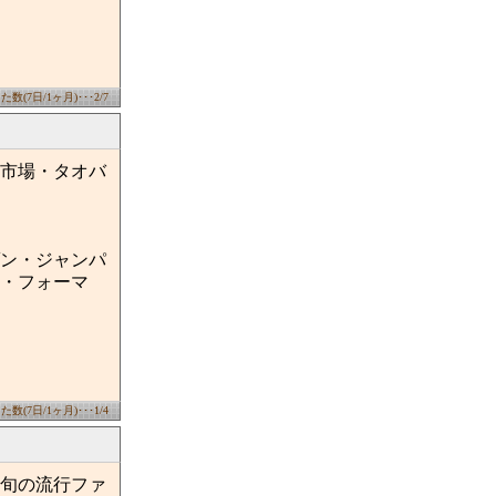
数(7日/1ヶ月)･･･2/7
市場・タオバ
ン・ジャンパ
・フォーマ
数(7日/1ヶ月)･･･1/4
旬の流行ファ