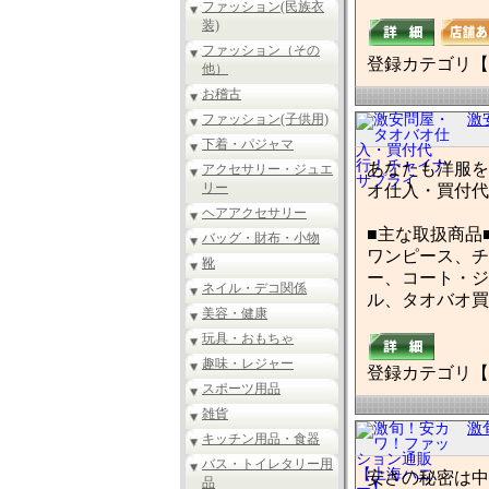
ファッション(民族衣
装)
ファッション（その
登録カテゴリ【
他）
お稽古
ファッション(子供用)
激
下着・パジャマ
あなたも洋服を
アクセサリー・ジュエ
リー
オ仕入・買付代
ヘアアクセサリー
■主な取扱商品
バッグ・財布・小物
ワンピース、チ
靴
ー、コート・ジ
ネイル・デコ関係
ル、タオバオ買
美容・健康
玩具・おもちゃ
趣味・レジャー
登録カテゴリ【
スポーツ用品
雑貨
激
キッチン用品・食器
バス・トイレタリー用
安さの秘密は中
品