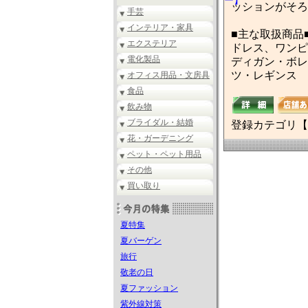
ッションがそろ
手芸
インテリア・家具
■主な取扱商品
エクステリア
ドレス、ワンピ
電化製品
ディガン・ボレ
ツ・レギンス
オフィス用品・文房具
食品
飲み物
ブライダル・結婚
登録カテゴリ【
花・ガーデニング
ペット・ペット用品
その他
買い取り
夏特集
夏バーゲン
旅行
敬老の日
夏ファッション
紫外線対策