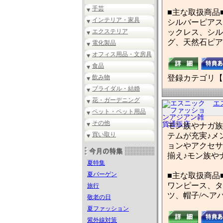
手芸
■主な取扱商品
インテリア・家具
シルバーピアス
エクステリア
ックレス、シル
グ、天然石ピア
電化製品
オフィス用品・文房具
食品
飲み物
登録カテゴリ【
ブライダル・結婚
花・ガーデニング
エ
ペット・ペット用品
その他
モン族やナガ族
買い取り
テムが充実♪メ
ョンやアクセサ
揃え♪モン族や
夏特集
夏バーゲン
■主な取扱商品
ワンピース、タ
旅行
ツ、帽子/ヘア
敬老の日
夏ファッション
紫外線対策