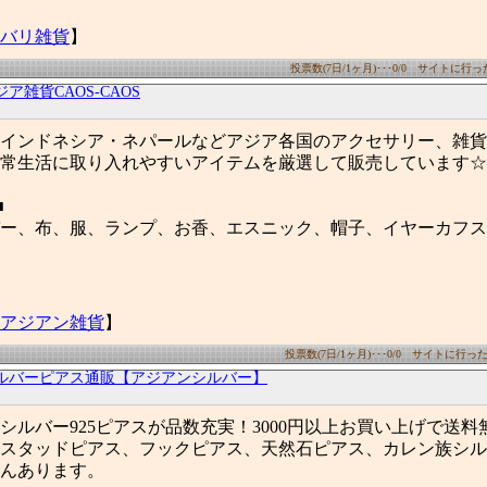
バリ雑貨
】
投票数(7日/1ヶ月)･･･0/0 サイトに行った数
ジア雑貨CAOS-CAOS
インドネシア・ネパールなどアジア各国のアクセサリー、雑貨
常生活に取り入れやすいアイテムを厳選して販売しています☆
■
ー、布、服、ランプ、お香、エスニック、帽子、イヤーカフス
アジアン雑貨
】
投票数(7日/1ヶ月)･･･0/0 サイトに行った数(
ルバーピアス通販【アジアンシルバー】
シルバー925ピアスが品数充実！3000円以上お買い上げで送料
スタッドピアス、フックピアス、天然石ピアス、カレン族シル
んあります。