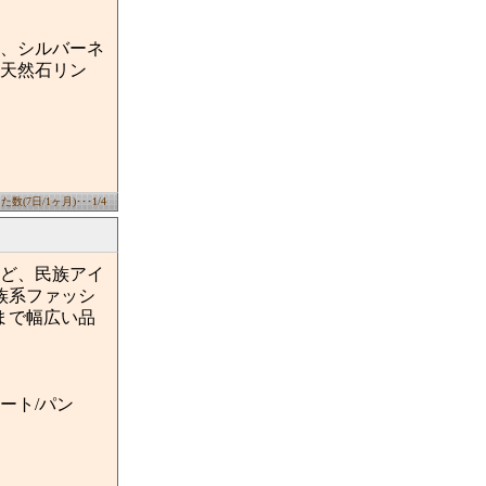
、シルバーネ
天然石リン
数(7日/1ヶ月)･･･1/4
ど、民族アイ
族系ファッシ
まで幅広い品
ート/パン