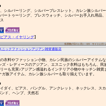
■
、シルバーリング、シルバーブレスレット、カレン族シルバー
バートゥーリング、ブレスウォッチ、シルバーお手入れ用品、
ス
ピアス・イヤリング
】
投票数(7日/1ヶ月)･･･0/0 サイトに行った
スニックファッションアジアン雑貨通販店
の衣料やファッション小物、カレン民族のシルバーアイテムな
ンズ・レディースのアジアン、エスニック衣料はもちろん、民
リーも充実♪アジアン感溢れるインテリア小物やキッチン雑貨
ナガ族アイテム、カレン族シルバーも取り揃えています。
■
イダイ、ピアス、バングル、アンクレット、ネックレス、スカ
バンド、ヘンプ、天然石