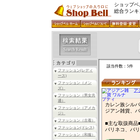
ショップベ
総合ランキ
該当件数：5件
ファッション(レディ
ース)
ファッション（メン
ズ）
ア
ファッション（男女共
通）
カレン族シルバ
ファッション（アメカ
ジアン雑貨、バ
ジ）
ファッション（古着）
■主な取扱商品
ファッション(ドレス)
バリネコ、バリ
ファッション（和服）