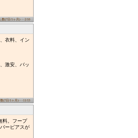
(7日/1ヶ月)･･･2/10
、衣料、イン
、激安、バッ
7日/1ヶ月)･･･11/13
無料。フープ
バーピアスが