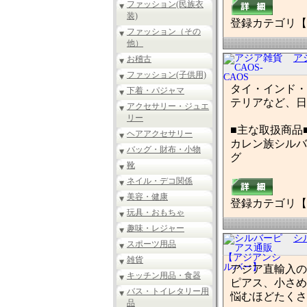
ファッション(民族衣
装)
登録カテゴリ【
ファッション（その
他）
ア
お稽古
ファッション(子供用)
タイ・インド・
下着・パジャマ
テリアなど、日
アクセサリー・ジュエ
リー
■主な取扱商品
ヘアアクセサリー
カレン族シルバ
バッグ・財布・小物
グ
靴
ネイル・デコ関係
美容・健康
登録カテゴリ【
玩具・おもちゃ
趣味・レジャー
シ
スポーツ用品
雑貨
アジア直輸入の
キッチン用品・食器
ピアス、小さめ
バス・トイレタリー用
悩むほどたくさ
品