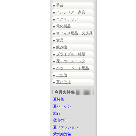
手芸
インテリア・家具
エクステリア
電化製品
オフィス用品・文房具
食品
飲み物
ブライダル・結婚
花・ガーデニング
ペット・ペット用品
その他
買い取り
夏特集
夏バーゲン
旅行
敬老の日
夏ファッション
紫外線対策