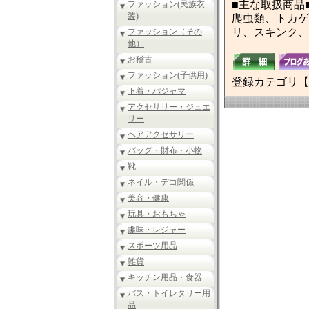
■主な取扱商品
ファッション(民族衣
装)
爬虫類、トカゲ
リ、スキンク、
ファッション（その
他）
お稽古
ファッション(子供用)
登録カテゴリ【
下着・パジャマ
アクセサリー・ジュエ
リー
ヘアアクセサリー
バッグ・財布・小物
靴
ネイル・デコ関係
美容・健康
玩具・おもちゃ
趣味・レジャー
スポーツ用品
雑貨
キッチン用品・食器
バス・トイレタリー用
品