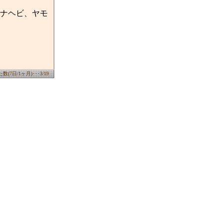
ナヘビ、ヤモ
(7日/1ヶ月)･･･3/19