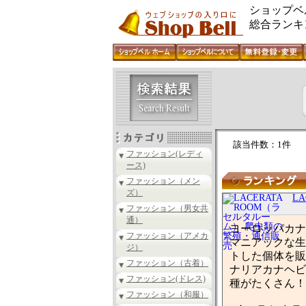
ショップベ
総合ランキ
該当件数：1件
ファッション(レディ
ース)
ファッション（メン
ズ）
L
ファッション（男女共
通）
ヨーロッパカナ
ファッション（アメカ
マニアックな生
ジ）
トした個体を販
ファッション（古着）
ナリアカナヘビ
ファッション(ドレス)
種がたくさん！
ファッション（和服）