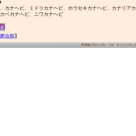
■
、カナヘビ、ミドリカナヘビ、ホウセキカナヘビ、カナリアカ
カベカナヘビ、ニワカナへビ
爬虫類
】
投票数(7日/1ヶ月)･･･0/0 サイトに行った数