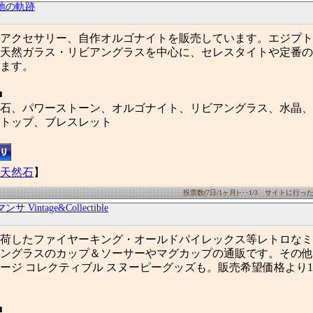
地の軌跡
アクセサリー、自作オルゴナイトを販売しています。エジプト
天然ガラス・リビアングラスを中心に、セレスタイトや定番の
ます。
■
石、パワーストーン、オルゴナイト、リビアングラス、水晶、
トップ、ブレスレット
天然石
】
投票数(7日/1ヶ月)･･･1/3 サイトに行った数(
ンサ Vintage&Collectible
荷したファイヤーキング・オールドパイレックス等レトロなミ
ングラスのカップ＆ソーサーやマグカップの通販です。その他
ージ コレクティブル スヌーピーグッズも。販売希望価格より10
■