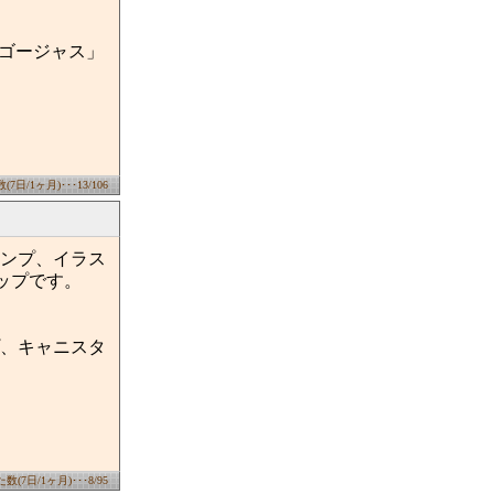
様ゴージャス」
日/1ヶ月)･･･13/106
ンプ、イラス
ップです。
、キャニスタ
(7日/1ヶ月)･･･8/95