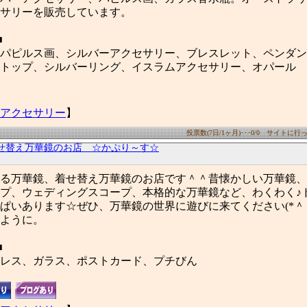
サリーを販売しています。
■
パピルス画、シルバーアクセサリー、ブレスレット、ペンダン
トップ、シルバーリング、イスラムアクセサリー、オパール
アクセサリー
】
投票数(7日/1ヶ月)･･･0/0 サイトに行った
せ替え万華鏡のお店 ☆かぷり～す☆
る万華鏡、着せ替え万華鏡のお店です＾＾昔懐かしい万華鏡、
プ、ウェディングスコープ、本格的な万華鏡など、わくわく♪
ぱいあります☆ぜひ、万華鏡の世界に遊びに来てください(*＾＾
ように。
■
レス、ガラス、ポストカード、プチびん