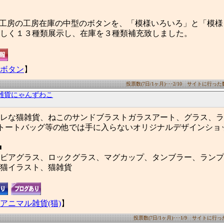
botony工房の工房在庫の中型のボタンを、「模様いろいろ」と「模
しく１３種類展示し、在庫を３種類補充致しました。
ボタン
】
投票数(7日/1ヶ月)･･･2/10 サイトに行った数(7
雑貨にゃんずわこ
レな猫雑貨、ねこのサンドブラストガラスアート、グラス、ラ
トートバッグ等の他では手に入らないオリジナルデザインショ
■
ビアグラス、ロックグラス、マグカップ、タンブラー、ランプ
猫イラスト、猫雑貨
アニマル雑貨(猫)
】
投票数(7日/1ヶ月)･･･1/9 サイトに行った数