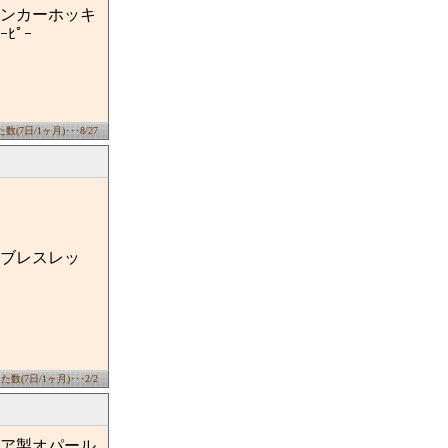
ンカーホッキ
ｰﾋﾟｰ
(7日/1ヶ月)･･･8/27
ブレスレッ
数(7日/1ヶ月)･･･2/2
ア製オパール