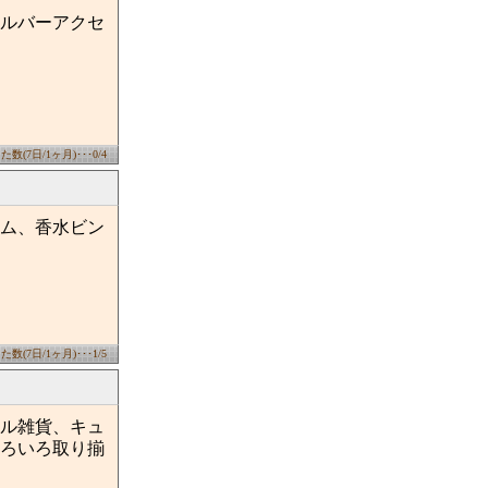
ルバーアクセ
数(7日/1ヶ月)･･･0/4
ム、香水ビン
数(7日/1ヶ月)･･･1/5
ル雑貨、キュ
ろいろ取り揃