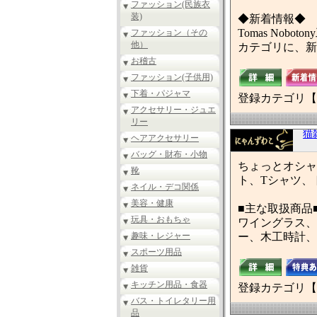
ファッション(民族衣
装)
◆新着情報◆
Tomas No
ファッション（その
他）
カテゴリに、新
お稽古
ファッション(子供用)
下着・パジャマ
登録カテゴリ【
アクセサリー・ジュエ
リー
猫
ヘアアクセサリー
バッグ・財布・小物
ちょっとオシャ
靴
ト、Tシャツ、
ネイル・デコ関係
美容・健康
■主な取扱商品
玩具・おもちゃ
ワイングラス、
趣味・レジャー
ー、木工時計、
スポーツ用品
雑貨
キッチン用品・食器
登録カテゴリ【
バス・トイレタリー用
品