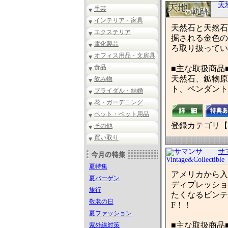
天
手芸
インテリア・家具
天然石と天然石
エクステリア
掘される金色の
電化製品
ろ取り扱ってい
オフィス用品・文房具
食品
■主な取扱商品
天然石、鉱物原
飲み物
ト、ペンダント
ブライダル・結婚
花・ガーデニング
ペット・ペット用品
登録カテゴリ【
その他
買い取り
サマ
夏特集
アメリカから入
夏バーゲン
ディプレッショ
旅行
たくなるビンテ
敬老の日
F！！
夏ファッション
■主な取扱商品
紫外線対策