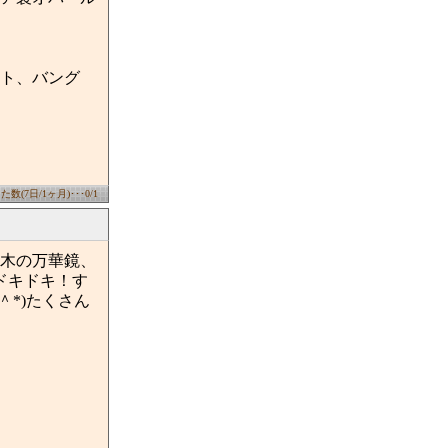
ト、バング
数(7日/1ヶ月)･･･0/1
木の万華鏡、
ドキドキ！す
*)たくさん