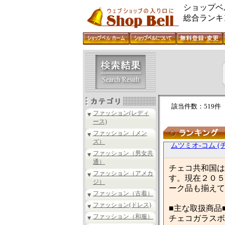
ショップベ
総合ランキ
該当件数：519件
ファッション(レディ
ース)
ファッション（メン
ズ）
ムツミオ-コム 
ファッション（男女共
通）
チェコ共和国は
ファッション（アメカ
す。現在２０５
ジ）
ーク品も揃えて
ファッション（古着）
ファッション(ドレス)
■主な取扱商品
ファッション（和服）
チェコガラスボ