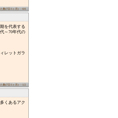
数(7日/1ヶ月)･･･0/0
期を代表する
代～70年代の
ィレットガラ
数(7日/1ヶ月)･･･1/2
多くあるアク