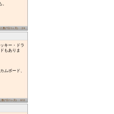
も。
数(7日/1ヶ月)･･･2/4
ッキー・ドラ
ドもありま
カムボード、
(7日/1ヶ月)･･･0/13