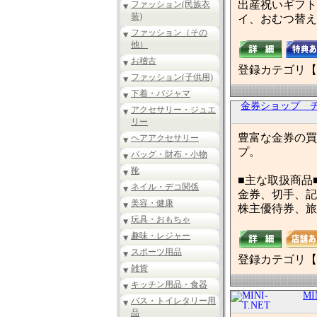
出産祝いギフト
ファッション(民族衣
装)
イ、おむつ替え
ファッション（その
他）
お稽古
登録カテゴリ【
ファッション(子供用)
下着・パジャマ
金券ショップ 
アクセサリー・ジュエ
リー
豊富な金券の買
ヘアアクセサリー
プ。
バッグ・財布・小物
靴
■主な取扱商品
ネイル・デコ関係
金券、切手、記
美容・健康
株主優待券、旅
玩具・おもちゃ
趣味・レジャー
スポーツ用品
登録カテゴリ【
雑貨
キッチン用品・食器
MI
バス・トイレタリー用
品