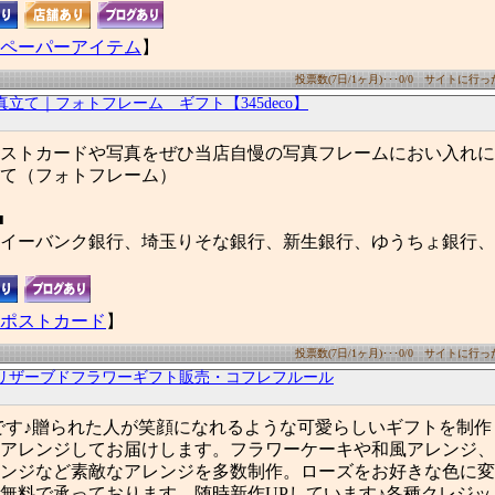
ペーパーアイテム
】
投票数(7日/1ヶ月)･･･0/0 サイトに行った数
真立て｜フォトフレーム ギフト【345deco】
ストカードや写真をぜひ当店自慢の写真フレームにおい入れに
て（フォトフレーム）
■
イーバンク銀行、埼玉りそな銀行、新生銀行、ゆうちょ銀行、
ポストカード
】
投票数(7日/1ヶ月)･･･0/0 サイトに行った数
リザーブドフラワーギフト販売・コフレフルール
です♪贈られた人が笑顔になれるような可愛らしいギフトを制作
アレンジしてお届けします。フラワーケーキや和風アレンジ、
ンジなど素敵なアレンジを多数制作。ローズをお好きな色に変
無料で承っております。随時新作UPしています♪各種クレジッ