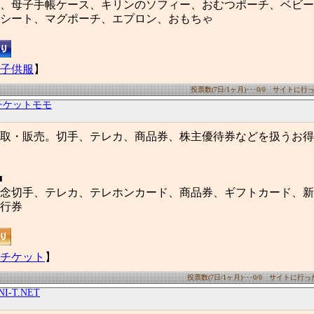
、母子手帳ケース、キリンのソフィー、おむつポーチ、ベビー
シート、マグポーチ、エプロン、おもちゃ
子供服
】
投票数(7日/1ヶ月)･･･0/0 サイトに行った
チケットモモ
取・販売。切手、テレカ、商品券、株主優待券などを扱うお得
■
念切手、テレカ、テレホンカード、商品券、ギフトカード、新
行券
チケット
】
投票数(7日/1ヶ月)･･･0/0 サイトに行った数
NI-T.NET