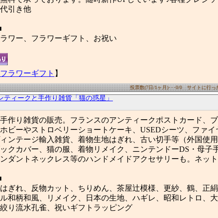
代引き他
■
ラワー、フラワーギフト、お祝い
フラワーギフト
】
投票数(7日/1ヶ月)･･･0/0 サイトに行った数
ンティークと手作り雑貨「猫の惑星」
手作り雑貨の販売。フランスのアンティークポストカード、ブ
ホビーやストロベリーショートケーキ、USEDシーツ、ファイ
ィンテージ輸入雑貨、着物生地はぎれ、古い切手等（外国使用
ックカバー、猫の服、着物リメイク、ニンテンドーDS・母子
ンダントネックレス等のハンドメイドアクセサリーも。ネット
■
はぎれ、反物カット、ちりめん、茶屋辻模様、更紗、鶴、正絹
ル和柄和風、リメイク、日本の生地、ハギレ、昭和レトロ、大
絞り流水孔雀、祝いギフトラッピング