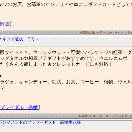
ャツのお店。お部屋のインテリアや車に…ギフトカードとして
雑貨
】
投票数(7日/1ヶ月)･･･0/0 サイトに行った
チギフト通販 アリス
販サイト＾＾。ウェッジウッド・可愛いパッケージの紅茶・ク
ッグタオルや和風プチギフトがおすすめです。ウエルカムボー
たくさん入荷しました★クレジットカードにも対応！
■
ラジェ、キャンディー、紅茶、お茶、コーヒー、植物、ウェル
ン
ブライダル・結婚
】
投票数(7日/1ヶ月)･･･0/0 サイトに行った数
レンジメントのフラワーギフト 高橋生花舗