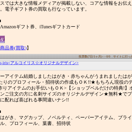
スでは大きな情報メディアが掲載しない、コアな情報をお伝え
。電子ギフト券の買取も行なっています。
■
mazonギフト券、iTunesギフトカード
商品券(買取)
】
投票数(7日/1ヶ月)･･･0/0 サイトに行った数
rco-iris<アルコイリス☆オリジナルデザイン>
ーパーアイテム結婚しましたはがき・赤ちゃんがうまれましたは
ふたりのプロフィール・招待状の作成もＯＫ!!★もちろん現役の
作りアイテムのお手伝いもＯＫ>【ショップベルだけの特典!】
ンご注文の方に名刺サイズのオリジナルデザイン★無料★でプレ
に配れば喜ばれる事間違いナシ!!
■
はがき、マグカップ、ノベルティ、ペーパーアイテム、ブライ
ル、プロフィール、葉書、招待状