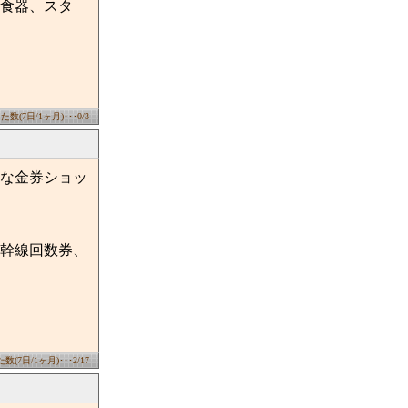
食器、スタ
数(7日/1ヶ月)･･･0/3
な金券ショッ
幹線回数券、
(7日/1ヶ月)･･･2/17