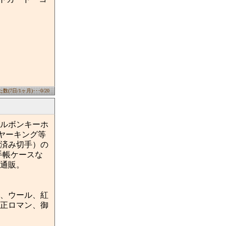
(7日/1ヶ月)･･･0/20
ルボンキーホ
ヤーキング等
済み切手）の
手帳ケースな
通販。
、ウール、紅
正ロマン、御