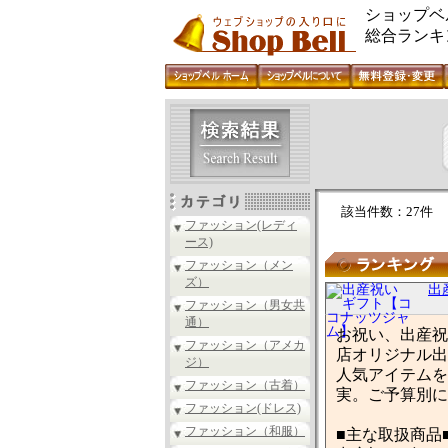
ショップベ
総合ランキ
該当件数：27件
ファッション(レディ
ース)
ファッション（メン
ズ）
出
ファッション（男女共
通）
お祝い、出産祝
ファッション（アメカ
店オリジナル出
ジ）
人気アイテムを
ファッション（古着）
実。ご予算別に
ファッション(ドレス)
ファッション（和服）
■主な取扱商品