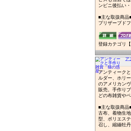
ンビニ後払い・
■主な取扱商品
プリザーブドフ
登録カテゴリ【
ア
アンティークと
ルダー、ホリー
のアメリカンヴ
販売。手作りブ
どの布雑貨やペ
■主な取扱商品
古布、着物生地
型、ポリエステ
召し、縮緬牡丹