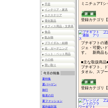
ミニチュアTシ
手芸
インテリア・家具
エクステリア
登録カテゴリ【
電化製品
オフィス用品・文房具
食品
プ
飲み物
プチギフトの通
ブライダル・結婚
ジェ・可愛いド
花・ガーデニング
す。 新商品も
ペット・ペット用品
その他
■主な取扱商品
買い取り
プチギフト、ド
タオル、スプー
夏特集
夏バーゲン
登録カテゴリ【
旅行
敬老の日
ア
夏ファッション
紫外線対策