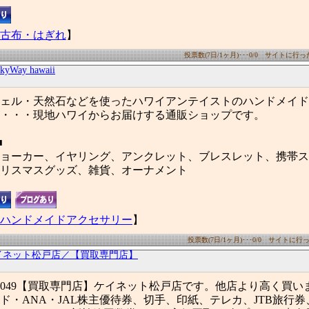
古布・はぎれ
】
投票数(7日/1ヶ月)･･･0/0 サイトに行った数
kyWay hawaii
ェル・天然石などを使ったハワイアンテイストのハンドメイド
・・・現地ハワイからお届けする通販ショップです。
■
ョーカー、イヤリング、アンクレット、ブレスレット、携帯ス
リスマスグッズ、雑貨、オーナメント
ハンドメイドアクセサリー
】
投票数(7日/1ヶ月)･･･0/0 サイトに行った
イネット松戸店／【買取専門店】
710-9049【買取専門店】ケイネット松戸店です。他店より高く買
ド・ANA・JAL株主優待券、切手、印紙、テレカ、JTB旅行