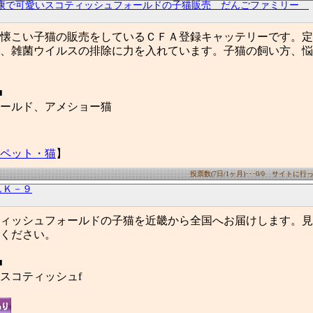
康で可愛いスコティッシュフォールドの子猫販売 だんごファミリー
懐こい子猫の販売をしているＣＦＡ登録キャッテリーです。定
、雑菌ウイルスの排除に力を入れています。子猫の飼い方、悩
■
ールド、アメショー猫
ペット・猫
】
投票数(7日/1ヶ月)･･･0/0 サイトに行った
しＫ－９
ィッシュフォールドの子猫を近畿から全国へお届けします。見
ください。
■
スコティッシュf