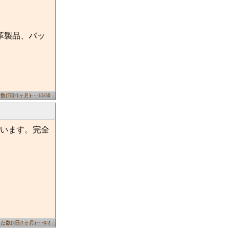
革製品、バッ
7日/1ヶ月)･･･15/30
います。完全
数(7日/1ヶ月)･･･0/2