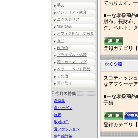
ております。一
手芸
インテリア・家具
■主な取扱商品
エクステリア
財布、長財布、
電化製品
ク、ベルト、タ
オフィス用品・文房具
食品
飲み物
登録カテゴリ【
ブライダル・結婚
花・ガーデニング
かぐや姫
ペット・ペット用品
その他
スコティッシュ
買い取り
なアフターケア
■主な取扱商品
夏特集
子猫
夏バーゲン
旅行
敬老の日
登録カテゴリ【
夏ファッション
紫外線対策