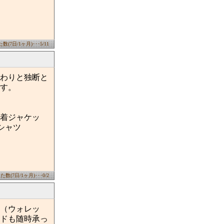
(7日/1ヶ月)･･･5/11
わりと独断と
す。
着ジャケッ
シャツ
数(7日/1ヶ月)･･･0/2
（ウォレッ
ドも随時承っ