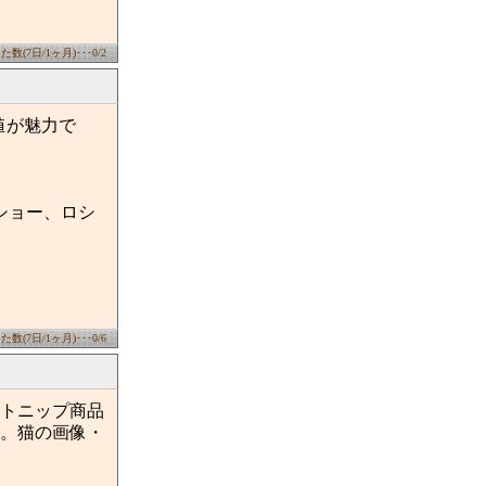
数(7日/1ヶ月)･･･0/2
値が魅力で
ショー、ロシ
数(7日/1ヶ月)･･･0/6
トニップ商品
。猫の画像・