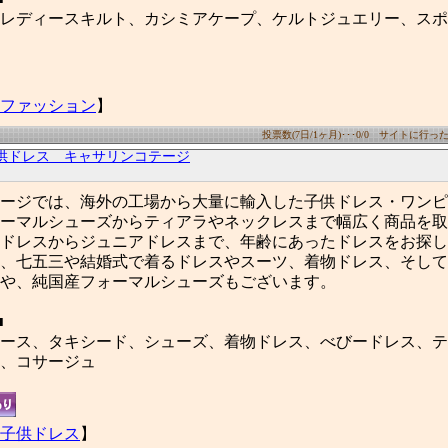
レディースキルト、カシミアケープ、ケルトジュエリー、スポ
ファッション
】
投票数(7日/1ヶ月)･･･0/0 サイトに行った数(
供ドレス キャサリンコテージ
ージでは、海外の工場から大量に輸入した子供ドレス・ワンピ
ーマルシューズからティアラやネックレスまで幅広く商品を取
ドレスからジュニアドレスまで、年齢にあったドレスをお探し
、七五三や結婚式で着るドレスやスーツ、着物ドレス、そして
や、純国産フォーマルシューズもございます。
■
ース、タキシード、シューズ、着物ドレス、べびードレス、テ
、コサージュ
子供ドレス
】