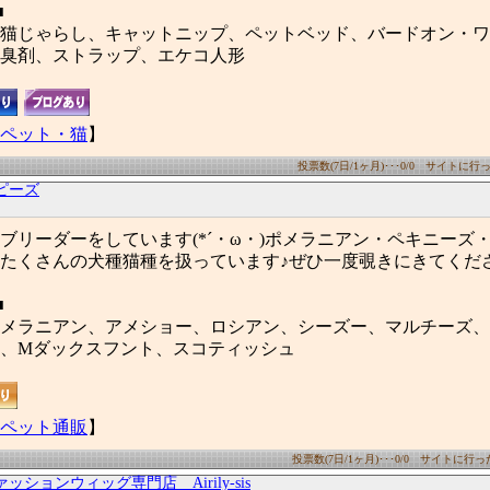
■
猫じゃらし、キャットニップ、ペットベッド、バードオン・ワ
臭剤、ストラップ、エケコ人形
ペット・猫
】
投票数(7日/1ヶ月)･･･0/0 サイトに行った
ピーズ
ブリーダーをしています(*´・ω・)ポメラニアン・ペキニーズ
たくさんの犬種猫種を扱っています♪ぜひ一度覗きにきてくだ
■
メラニアン、アメショー、ロシアン、シーズー、マルチーズ、
、Mダックスフント、スコティッシュ
ペット通販
】
投票数(7日/1ヶ月)･･･0/0 サイトに行った数
ァッションウィッグ専門店 Airily-sis