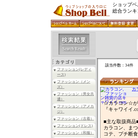
ショップベ
総合ランキ
該当件数：34件
ファッション(レディ
ース)
ファッション（メン
ズ）
カ
ファッション（男女共
通）
☆カラコン☆が
ファッション（アメカ
『キャワイイ.
ジ）
ファッション（古着）
■主な取扱商品
ファッション(ドレス)
カラコン、まつ
ファッション（和服）
コテ、プチ断食