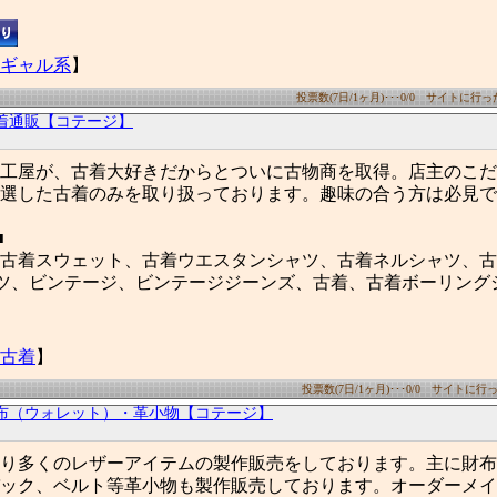
ギャル系
】
投票数(7日/1ヶ月)･･･0/0 サイトに行った数
着通販【コテージ】
工屋が、古着大好きだからとついに古物商を取得。店主のこだ
選した古着のみを取り扱っております。趣味の合う方は必見で
■
古着スウェット、古着ウエスタンシャツ、古着ネルシャツ、古
ツ、ビンテージ、ビンテージジーンズ、古着、古着ボーリング
古着
】
投票数(7日/1ヶ月)･･･0/0 サイトに行った
布（ウォレット）・革小物【コテージ】
り多くのレザーアイテムの製作販売をしております。主に財布
ック、ベルト等革小物も製作販売しております。オーダーメイ