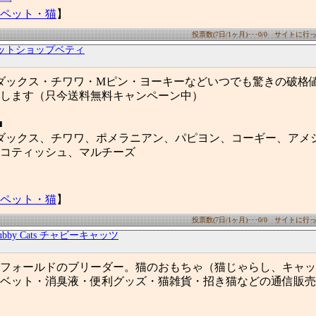
ペット・猫
】
投票数(7日/1ヶ月)･･･0/0 サイトに行った
ットショップベティ
ダックス・チワワ・Mピン・ヨーキーなどいつでも驚きの破格
します（只今送料無料キャンペーン中）
■
ダックス、チワワ、ポメラニアン、パピヨン、コーギー、アメ
コティッシュ、マルチーズ
ペット・猫
】
投票数(7日/1ヶ月)･･･0/0 サイトに行った
ubby Cats チャビーキャッツ
フォールドのブリーダー。猫のおもちゃ（猫じゃらし、キャッ
ベット・消臭液・便利グッズ・猫雑貨・招き猫などの通信販売