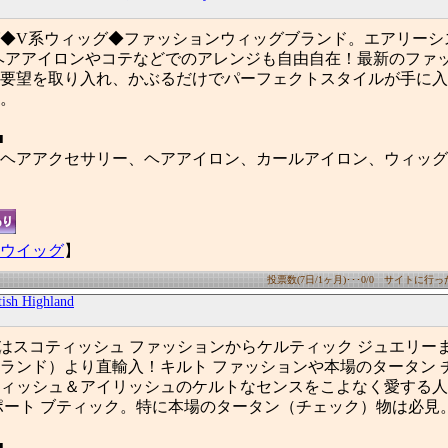
◆V系ウィッグ◆ファッションウィッグブランド。エアリーシ
ヘアアイロンやコテなどでのアレンジも自由自在！最新のファ
要望を取り入れ、かぶるだけでパーフェクトスタイルが手に入
。
■
ヘアアクセサリー、ヘアアイロン、カールアイロン、ウィッグ
ウイッグ
】
投票数(7日/1ヶ月)･･･0/0 サイトに行った数
tish Highland
ighland はスコティッシュ ファッションからケルティック ジュエリ
ランド）より直輸入！キルト ファッションや本場のタータン 
ィッシュ＆アイリッシュのケルトなセンスをこよなく愛する人
ポート ブティック。特に本場のタータン（チェック）物は必見
■