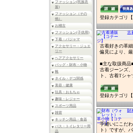
ファッション(民族衣
装)
ファッション（その
登録カテゴリ【
他）
お稽古
ファッション(子供用)
古
下着・パジャマ
古着好きの革細
アクセサリー・ジュエ
リー
偏見により、厳
ヘアアクセサリー
■主な取扱商品
バッグ・財布・小物
古着ジーンズ、
靴
ト、古着Tシャ
ネイル・デコ関係
美容・健康
玩具・おもちゃ
登録カテゴリ【
趣味・レジャー
スポーツ用品
財
雑貨
キッチン用品・食器
手縫いにこだわ
バス・トイレタリー用
ト）ですが、バ
品