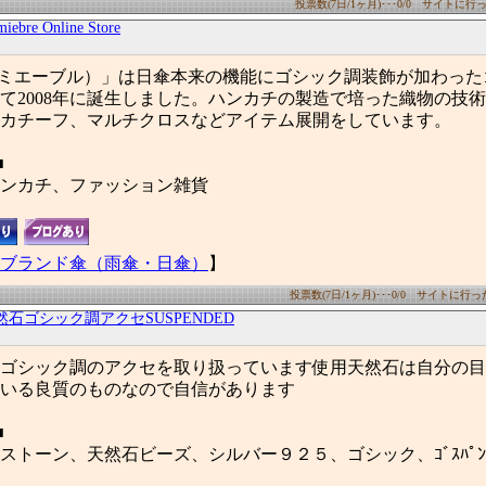
投票数(7日/1ヶ月)･･･0/0 サイトに行った
iebre Online Store
re（ルミエーブル）」は日傘本来の機能にゴシック調装飾が加わっ
て2008年に誕生しました。ハンカチの製造で培った織物の技
カチーフ、マルチクロスなどアイテム展開をしています。
■
ンカチ、ファッション雑貨
ブランド傘（雨傘・日傘）
】
投票数(7日/1ヶ月)･･･0/0 サイトに行った数
然石ゴシック調アクセSUSPENDED
ゴシック調のアクセを取り扱っています使用天然石は自分の目
いる良質のものなので自信があります
■
ストーン、天然石ビーズ、シルバー９２５、ゴシック、ｺﾞｽﾊﾟ