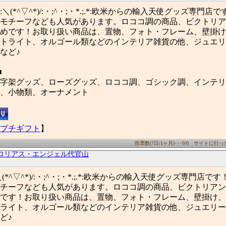
^;・:＼(*^▽^*)/:・;^・;・*.;.*:欧米からの輸入天使グッズ専門
モチーフなども人気があります。ロココ調の商品、ビクトリア
めです！お取り扱い商品は、置物、フォト・フレーム、壁掛け
トライト、オルゴール類などのインテリア雑貨の他、ジュエリ
など♪
■
字架グッズ、ローズグッズ、ロココ調、ゴシック調、インテリ
、小物類、オーナメント
プチギフト
】
投票数(7日/1ヶ月)･･･0/0 サイトに行った数
ロリアス・エンジェル代官山
;・:＼(*^▽^*)/:・;^・;・*.;.*:欧米からの輸入天使グッズ専門店
チーフなども人気があります。ロココ調の商品、ビクトリアン
です！お取り扱い商品は、置物、フォト・フレーム、壁掛け、
ライト、オルゴール類などのインテリア雑貨の他、ジュエリー
ど♪