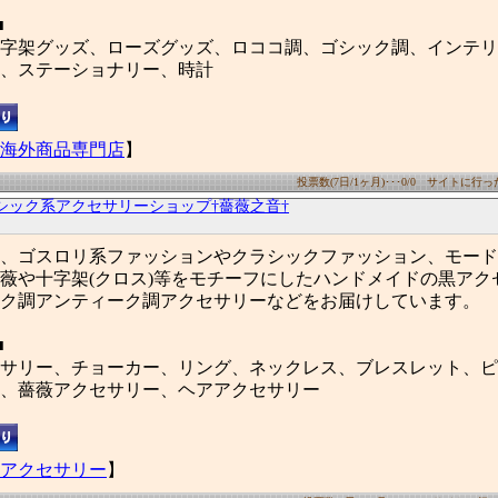
■
字架グッズ、ローズグッズ、ロココ調、ゴシック調、インテリ
、ステーショナリー、時計
海外商品専門店
】
投票数(7日/1ヶ月)･･･0/0 サイトに行った数
シック系アクセサリーショップ†薔薇之音†
は、ゴスロリ系ファッションやクラシックファッション、モー
薇や十字架(クロス)等をモチーフにしたハンドメイドの黒アク
ク調アンティーク調アクセサリーなどをお届けしています。
■
サリー、チョーカー、リング、ネックレス、ブレスレット、ピ
、薔薇アクセサリー、ヘアアクセサリー
アクセサリー
】