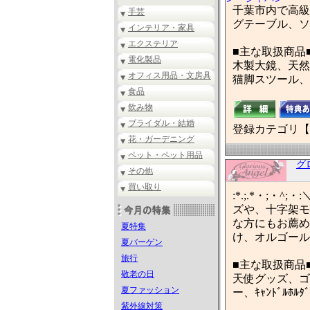
千葉市内で高級
手芸
グテーブル、ソ
インテリア・家具
エクステリア
■主な取扱商品
電化製品
木製大鏡、天然
オフィス用品・文房具
猫脚スツール、
食品
飲み物
ブライダル・結婚
登録カテゴリ【
花・ガーデニング
ペット・ペット用品
グ
その他
買い取り
:*.;.*・;・^
ズや、十字架モ
な方にもお薦め
夏特集
け、オルゴール
夏バーゲン
旅行
■主な取扱商品
敬老の日
天使グッズ、ゴ
夏ファッション
ー、ｷｬﾝﾄﾞﾙﾎ
紫外線対策