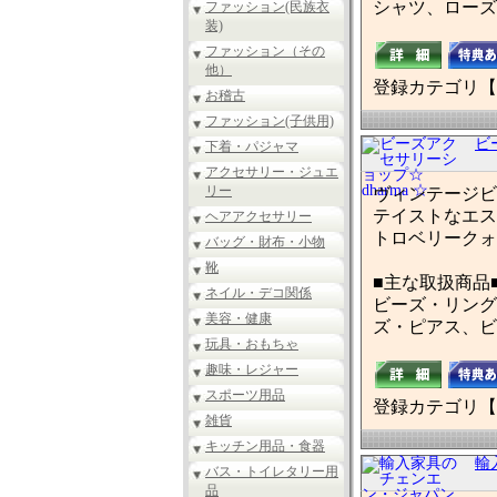
シャツ、ローズ
ファッション(民族衣
装)
ファッション（その
他）
登録カテゴリ【
お稽古
ファッション(子供用)
ビ
下着・パジャマ
アクセサリー・ジュエ
リー
ヴィンテージビ
テイストなエス
ヘアアクセサリー
トロベリークォ
バッグ・財布・小物
靴
■主な取扱商品
ネイル・デコ関係
ビーズ・リング
美容・健康
ズ・ピアス、ビ
玩具・おもちゃ
趣味・レジャー
スポーツ用品
登録カテゴリ【
雑貨
キッチン用品・食器
輸
バス・トイレタリー用
品