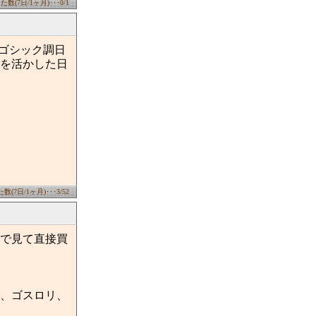
数(7日/1ヶ月)･･･0/1
たゴシック調日
術を活かした日
(7日/1ヶ月)･･･3/52
で見て直接買
ﾝ、ゴスロリ、