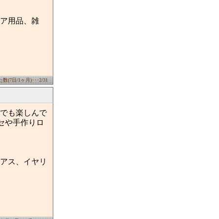
ア用品、雑
(7日/1ヶ月)･･･2/31
ドでも楽しんで
セや手作りロ
アス、イヤリ