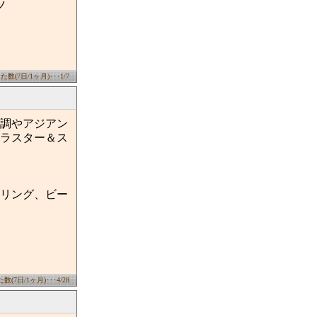
ツ
数(7日/1ヶ月)･･･1/7
調やアジアン
ラスター＆ス
リング、ビー
(7日/1ヶ月)･･･4/28