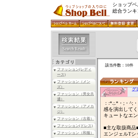
ショップベ
総合ランキ
該当件数：10件
ファッション(レディ
ース)
ファッション（メン
ズ）
グ
ファッション（男女共
通）
：:*.;.*・;・
ファッション（アメカ
感を演出してく
ジ）
キュートなエン
ファッション（古着）
ファッション(ドレス)
■主な取扱商品
ファッション（和服）
エンジェルTシ