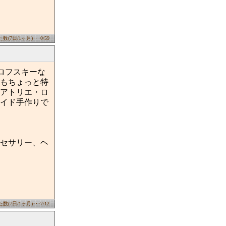
(7日/1ヶ月)･･･0/59
ロフスキーな
もちょっと特
アトリエ・ロ
イド手作りで
セサリー、ヘ
(7日/1ヶ月)･･･7/12