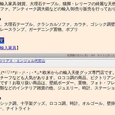
輸入家具/雑貨、大理石テーブル、猫脚・レリーフの綺麗な天
ファ、アンティーク調大鏡などの輸入/卸売り販売を行ってお
■
、大理石テーブル、クラシカルソファ、カウチ、ゴシック調壁
レースランプ、ガーデニング置物、ポプリ
輸入家具
】
投票数(7日/1ヶ月)･･･0/0 サイトに行った数(
ロリアス・エンジェル代官山
;・:＼(*^▽^*)/:・;^・;・*.;.*:欧米からの輸入天使グッズ専門店
チーフなども人気があります。ロココ調の商品、ビクトリアン
です！お取り扱い商品は、壁紙ボーダー、置物、フォト・フレ
類などのインテリア雑貨の他、ジュエリー、時計、ステーショ
■
シック調、十字架グッズ、ロココ調、時計、オルゴール、壁掛
ﾙﾀﾞｰ、ナイトライト