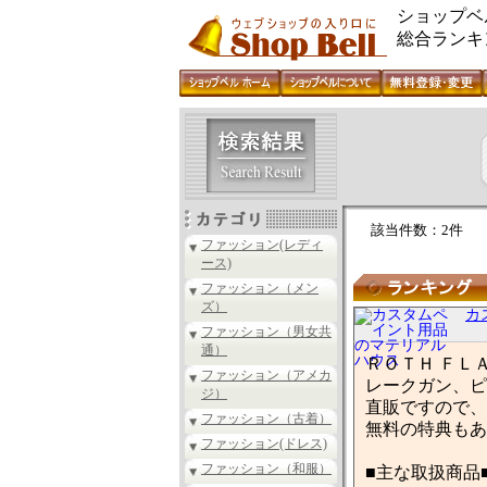
ショップベ
総合ランキ
該当件数：2件
ファッション(レディ
ース)
ファッション（メン
ズ）
カ
ファッション（男女共
通）
ＲＯＴＨ ＦＬ
ファッション（アメカ
レークガン、ピ
ジ）
直販ですので、
ファッション（古着）
無料の特典もあ
ファッション(ドレス)
ファッション（和服）
■主な取扱商品