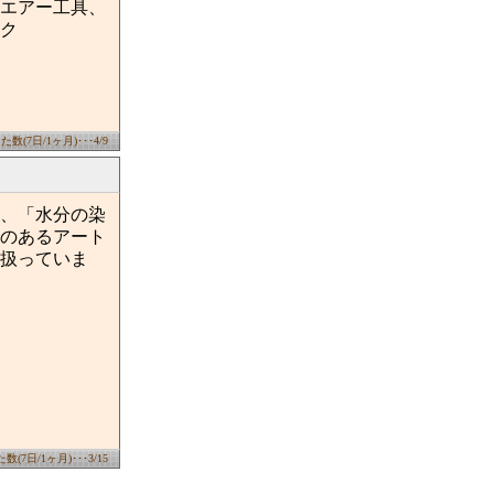
エアー工具、
ク
数(7日/1ヶ月)･･･4/9
、「水分の染
のあるアート
扱っていま
(7日/1ヶ月)･･･3/15