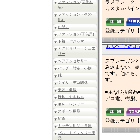
ラメフレーク、
ファッション(民族衣
装)
カスタムペイン
ファッション（その
他）
お稽古
登録カテゴリ【
ファッション(子供用)
下着・パジャマ
和み色「このは
アクセサリー・ジュエ
リー
スプレーガンと
ヘアアクセサリー
み込まない、硬
バッグ・財布・小物
です。他にも、
靴
す。
ネイル・デコ関係
美容・健康
■主な取扱商品
玩具・おもちゃ
デコ電、樹脂、
趣味・レジャー
スポーツ用品
雑貨
登録カテゴリ【
キッチン用品・食器
バス・トイレタリー用
品