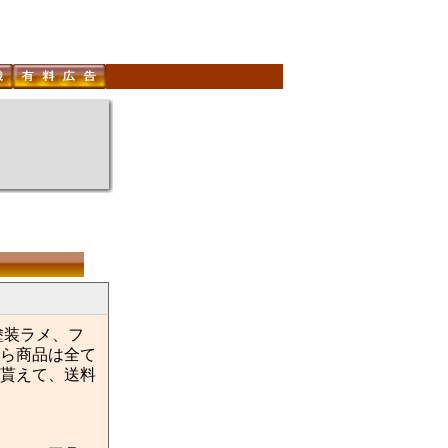
塗装ラメ、フ
ら商品は全て
貰えて、送料