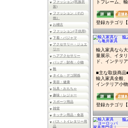
トフレーム、輸
ファッション(民族衣
装)
ファッション（その
他）
登録カテゴリ【
お稽古
ファッション(子供用)
輸
下着・パジャマ
アクセサリー・ジュエ
リー
輸入家具なら大
量展示、イタリ
ヘアアクセサリー
ド、インテリア
バッグ・財布・小物
靴
■主な取扱商品
ネイル・デコ関係
輸入家具全般、
美容・健康
インテリア小物
玩具・おもちゃ
趣味・レジャー
スポーツ用品
登録カテゴリ【
雑貨
キッチン用品・食器
輸
バス・トイレタリー用
品