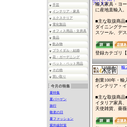
輸入家具・ヨー
手芸
に産地直輸入。
インテリア・家具
エクステリア
■主な取扱商品
電化製品
ダイニングテー
オフィス用品・文房具
スツール、デス
食品
飲み物
ブライダル・結婚
登録カテゴリ【
花・ガーデニング
ペット・ペット用品
輸
その他
買い取り
創業100年・
インテリア・イ
夏特集
■主な取扱商品
夏バーゲン
イタリア家具、
旅行
天使雑貨、薔薇
敬老の日
夏ファッション
紫外線対策