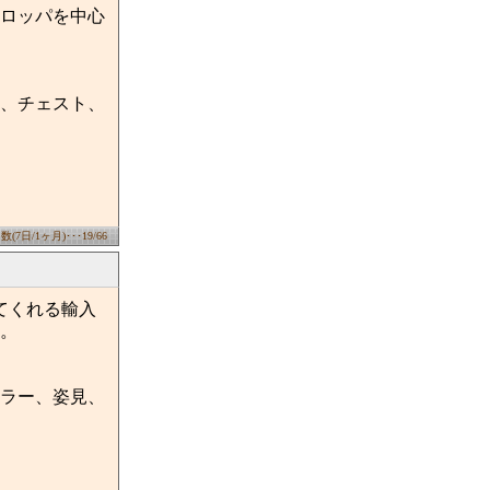
ロッパを中心
、チェスト、
7日/1ヶ月)･･･19/66
てくれる輸入
。
ラー、姿見、