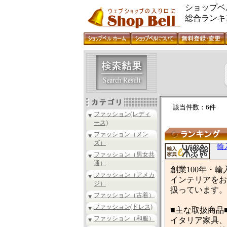
ショップベ
総合ランキ
該当件数：6件
ファッション(レディ
ース)
ファッション（メン
ズ）
輸
ファッション（男女共
通）
創業100年・
ファッション（アメカ
インテリアをお
ジ）
扱っています。
ファッション（古着）
ファッション(ドレス)
■主な取扱商品
ファッション（和服）
イタリア家具、