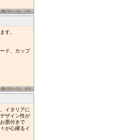
(7日/1ヶ月)･･･5/41
ます。
ード、カップ
(7日/1ヶ月)･･･8/28
。イタリアに
デザイン性が
お墨付きで
々が心躍るイ