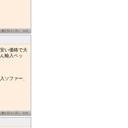
(7日/1ヶ月)･･･4/24
安い価格で大
ん輸入ベッ
入ソファー、
(7日/1ヶ月)･･･4/24