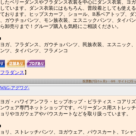
したベリーダンスやフラダンス衣装を中心にダンス衣装、ヨガ
しています。ダンス衣装にはもちろん、普段着としても使える
ております。ヒップスカーフ、ショール、B系ベアトップ、ダ
、ガウチョパンツ、モン族衣装、エスニックパンツ、タイパン
ら卸売りまで！グループ購入も気軽にご相談ください。
■
ヨガ、フラダンス、ガウチョパンツ、民族衣装、エスニック、
ンツ、タイパンツ、フラメンコ
フラダンス
】
投票数(7日/1ヶ月)･･･0/0 サイトに行った
GWAG-アグワグ-
ヨガ・ハワイアンフラ・ヒップホップ・ピラティス・コアリズ
ンウェア専門ネットショップです。ベリーダンス用ストレッチ
ョリやヨガウェアやパウスカートなどを取り扱っています。
■
ョリ、ストレッチパンツ、ヨガウェア、パウスカート、Tシャ