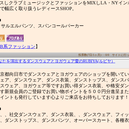
スしクラブミュージックとファッションをMIXしLA・NYイ
で幅広く取り扱うレディースSHOP。
■
LL、サルエルパンツ、スパンコールパーカー
B系ファッション
】
投票数(7日/1ヶ月)･･･0/0 サイトに行った
なたを演出するダンスウェアとヨガウェア愛のRUBIYA(ルビヤ）
京都向日市でダンスウェアとヨガウェアのショップを開いてい
ェア、ダンスウェア、ダンス衣装、ダンストップス、ダンスパ
スウェア、ヨガウェア等ですお買い得ダンス衣装、や格安ダン
す新規会員のご登録でお買い物ポイントを５００円分進呈また
イントも発行しています心よりご来店をお待ちしております！
■
、、社交ダンスウェア、ダンス衣装、、ダンスウェア、フィッ
、ダンストップス、ダンスパンツ、オーバースカート、各種衣