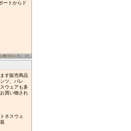
ンポートからド
数(7日/1ヶ月)･･･2/9
ます販売商品
ンツ、パレ
スウェアも多
お買い物され
トネスウェ
装