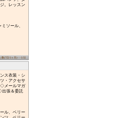
ジ。レッスン
ャミソール、
(7日/1ヶ月)･･･1/32
ンス衣装・シ
ツ・アクセサ
◇メールマガ
◇出張＆委託
ール、ベリー
ンツ、ベリー