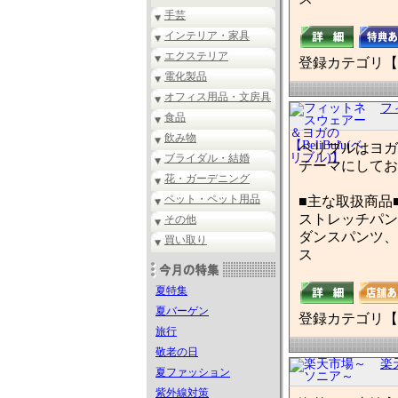
手芸
インテリア・家具
エクステリア
登録カテゴリ【
電化製品
オフィス用品・文房具
フ
食品
飲み物
ベリブルはヨガ
ブライダル・結婚
テーマにしてお
花・ガーデニング
ペット・ペット用品
■主な取扱商品
ストレッチパン
その他
ダンスパンツ、
買い取り
ス
夏特集
夏バーゲン
登録カテゴリ【
旅行
敬老の日
楽
夏ファッション
紫外線対策