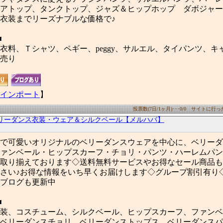
アトップ、タンクトップ、ジャズ＆ヒップホップ ダボジャー
衣装までリーズナブルな価格で♪
■
衣料、Ｔシャツ、ペギー、peggy、サルエル、タイパンツ、キ
売り
インポート
】
投票数(7日/1ヶ月)･･･0/0 サイトに行った数
リーダンス衣装・ウェア＆シルクベール【メルハバ】
で可愛いオリジナルのベリーダンスウェアを中心に、ベリーダ
ァンベール・ヒップスカーフ・チョリ・パンツ・ハーレムパン
取り揃えております◇送料無料サービスやお得なセール商品も
さい♪お得な情報をいち早くお届けします◇グループ割引有り
ブログも更新中
■
装、コスチューム、シルクベール、ヒップスカーフ、ファンベ
ベリーダンスチョリ、ベリーダンストップス、ベリーダンスパ