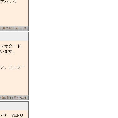
アパンツ
数(7日/1ヶ月)･･･1/3
レオタード、
います。
ツ、ユニター
(7日/1ヶ月)･･･2/14
ンサーVENO