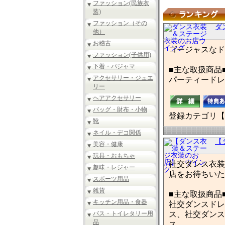
ファッション(民族衣
装)
ファッション（その
ダ
他）
お稽古
ゴージャスなド
ファッション(子供用)
下着・パジャマ
■主な取扱商品
アクセサリー・ジュエ
パーティードレ
リー
ヘアアクセサリー
バッグ・財布・小物
登録カテゴリ【
靴
ネイル・デコ関係
【
美容・健康
玩具・おもちゃ
社交ダンス衣装
趣味・レジャー
店をお待ちいた
スポーツ用品
雑貨
■主な取扱商品
キッチン用品・食器
社交ダンスドレ
バス・トイレタリー用
ス、社交ダンス
品
ス