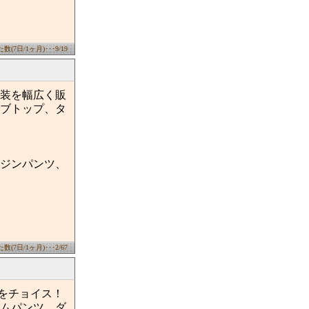
(7日/1ヶ月)･･･9/19
装を幅広く販
ブトップ、タ
ジンパンツ、
(7日/1ヶ月)･･･2/67
行をチョイス！
ムパンツ、ダ