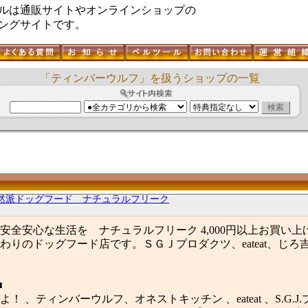
ルは通販サイトやオンラインショップの
ングサイトです。
「ティンバーウルフ」を扱うショップの一覧
然派ドッグフード ナチュラルフリーク
安全安心な生活を ナチュラルフリーク 4,000円以上お買い上
わりのドッグフード店です。ＳＧＪプロダクツ、eateat、じろ
■
！ 、ティンバーウルフ、オネストキッチン 、eateat 、S.G.J