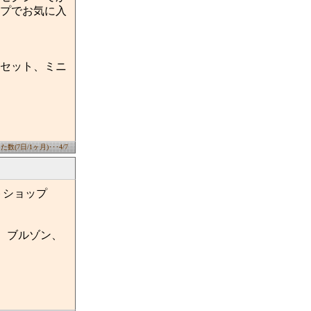
プでお気に入
セット、ミニ
数(7日/1ヶ月)･･･4/7
トショップ
、ブルゾン、