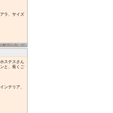
アラ、サイズ
数(7日/1ヶ月)･･･4/7
ホステスさん
ンと、長くご
インテリア、