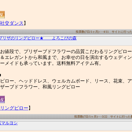
社交ダンス
】
投票数(7日/1ヶ月)･･･4/11 サイトに行った数(
プリザのリングピロー★ よろこびの森
お値段で、プリザーブドフラワーの品質こだわるリングピロー
＆エレガントから和風まで、お幸せの日を演出するウェディン
ーメイドも承っています。送料無料アイテム有。
■
ピロー、ヘッドドレス、ウェルカムボード、リース、花束、ア
ザーブドフラワー、和風リングピロー
リングピロー
】
投票数(7日/1ヶ月)･･･3/22 サイトに行った数(7
店マルヨシ