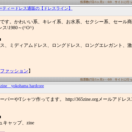
投票数(7日/1ヶ月)･･･0/0 サイトに行った
ーティードレス通販の【ドレスライン】
です。かわいい系、キレイ系、お水系、セクシー系、セール商
\1980～(^O^)
■
ス、ミディアムドレス、ロングドレス、ロングエレガント、激
ファッション
】
投票数(7日/1ヶ月)･･･0/0 サイトに行った
5zine yokohama hardcore
やTシャツ作ってます。 http://365zine.orgメールアドレス365
■
キャップ、zine