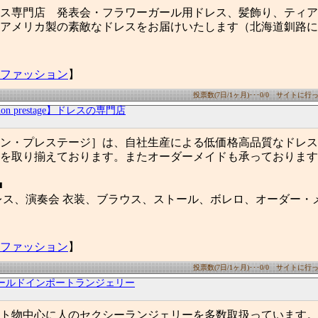
ス専門店 発表会・フラワーガール用ドレス、髪飾り、ティア
アメリカ製の素敵なドレスをお届けいたします（北海道釧路に
ファッション
】
投票数(7日/1ヶ月)･･･0/0 サイトに行った
on prestage】ドレスの専門店
tage［ノン・プレステージ］は、自社生産による低価格高品質なド
を取り揃えております。またオーダーメイドも承っております
■
レス、演奏会 衣装、ブラウス、ストール、ボレロ、オーダー・
ファッション
】
投票数(7日/1ヶ月)･･･0/0 サイトに行った
ールドインポートランジェリー
ト物中心に人のセクシーランジェリーを多数取扱っています。