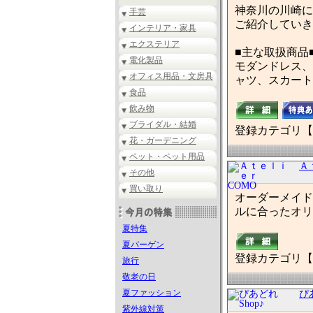
神奈川の川崎に
手芸
ご紹介していき
インテリア・家具
エクステリア
■主な取扱商品
電化製品
モダンドレス、
オフィス用品・文房具
ャツ、スカート
食品
飲み物
ブライダル・結婚
登録カテゴリ【
花・ガーデニング
ペット・ペット用品
Ａ
その他
買い取り
オーダーメイド
ルに合ったオリ
夏特集
夏バーゲン
登録カテゴリ【
旅行
敬老の日
夏ファッション
ぴ
紫外線対策