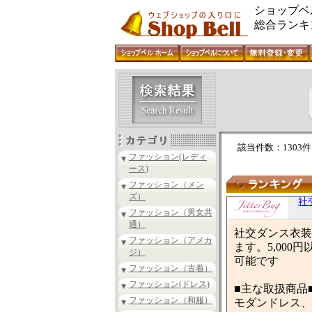
ショップベ
総合ランキ
該当件数：1303件
ファッション(レディ
ース)
ファッション（メン
ズ）
社
ファッション（男女共
通）
社交ダンス衣装
ファッション（アメカ
ます。5,00
ジ）
可能です
ファッション（古着）
ファッション(ドレス)
■主な取扱商品
ファッション（和服）
モダンドレス、