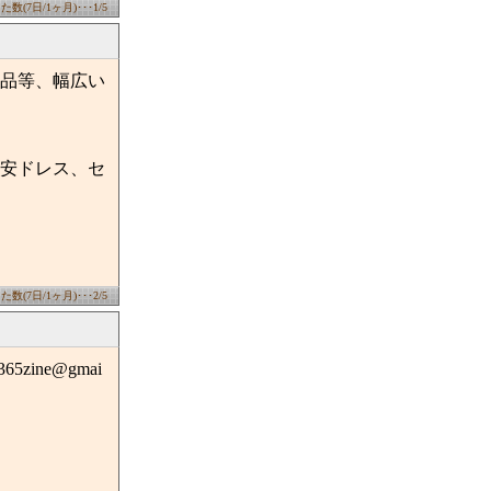
数(7日/1ヶ月)･･･1/5
品等、幅広い
安ドレス、セ
数(7日/1ヶ月)･･･2/5
zine@gmai