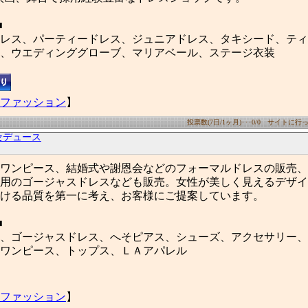
■
レス、パーティードレス、ジュニアドレス、タキシード、ティ
、ウエディンググローブ、マリアベール、ステージ衣装
ファッション
】
投票数(7日/1ヶ月)･･･0/0 サイトに行った
セデュース
ワンピース、結婚式や謝恩会などのフォーマルドレスの販売、
用のゴージャスドレスなども販売。女性が美しく見えるデザイ
ける品質を第一に考え、お客様にご提案しています。
■
、ゴージャスドレス、へそピアス、シューズ、アクセサリー、
ワンピース、トップス、ＬＡアパレル
ファッション
】