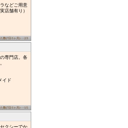
ラなどご用意
実店舗有り）
数(7日/1ヶ月)･･･2/3
レスの専門店。各
。
メイド
数(7日/1ヶ月)･･･1/5
セクシーでか