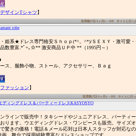
デザインTシャツ
】
投票数(7日/1ヶ月)･･･0/0 サイトに行った数
amant robe
・姫系★ドレス専門格安Ｓｈｏｐ(*^。^*)/ＳＥＸＹ・激可愛
数豊富.*ﾟ+｡☆** 激安商品ＵＰ中 **（1995円～）
■
ース、服飾小物、ストール、アクセサリー、Ｂａｇ
ファッション
】
投票数(7日/1ヶ月)･･･0/0 サイトに行った
エディングドレス＆パーティードレスKASYOSYO
ンラインで販売中！タキシードやジュニアドレス、パーティー
おります。ウエディングドレス・ワンピースも販売。サイズオ
で驚きの価格！電話＆メール応対は日本人スタッフが対応なの
映画、舞台で採用経験豊富なドレスショップです。