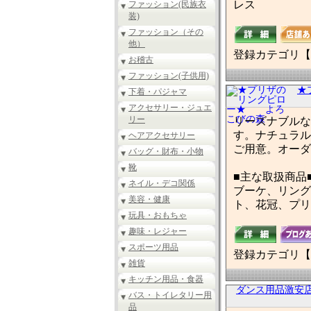
レス
ファッション(民族衣
装)
ファッション（その
他）
登録カテゴリ【
お稽古
ファッション(子供用)
★
下着・パジャマ
アクセサリー・ジュエ
リー
リーズナブルな
す。ナチュラル
ヘアアクセサリー
ご用意。オーダ
バッグ・財布・小物
靴
■主な取扱商品
ネイル・デコ関係
ブーケ、リング
美容・健康
ト、花冠、プリ
玩具・おもちゃ
趣味・レジャー
スポーツ用品
登録カテゴリ【
雑貨
キッチン用品・食器
ダンス用品激安
バス・トイレタリー用
品