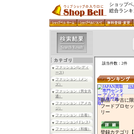
ショップベ
総合ランキ
該当件数：2件
ファッション(レディ
ース)
ファッション（メン
ズ）
J
ファッション（男女共
通）
新品・中古に限
ファッション（アメカ
フードプロセッ
ジ）
リー
ファッション（古着）
ファッション(ドレス)
ファッション（和服）
登録カテゴリ【