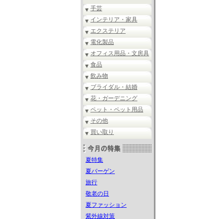
手芸
インテリア・家具
エクステリア
電化製品
オフィス用品・文房具
食品
飲み物
ブライダル・結婚
花・ガーデニング
ペット・ペット用品
その他
買い取り
夏特集
夏バーゲン
旅行
敬老の日
夏ファッション
紫外線対策