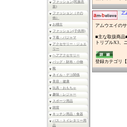
ファッション(民族衣
装)
ア
ファッション（その
他）
お稽古
アムウエイのサ
ファッション(子供用)
■主な取扱商品
下着・パジャマ
トリプルX3、
アクセサリー・ジュエ
リー
ヘアアクセサリー
登録カテゴリ【
バッグ・財布・小物
靴
ネイル・デコ関係
美容・健康
玩具・おもちゃ
趣味・レジャー
スポーツ用品
雑貨
キッチン用品・食器
バス・トイレタリー用
品