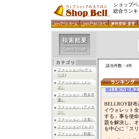
ショップベ
総合ランキ
該当件数：4件
ファッション(レディ
ース)
ファッション（メン
ズ）
BELLROY財布
ファッション（男女共
通）
BELLROY財
ファッション（アメカ
イウォレット全
ジ）
する」事を使命
ファッション（古着）
題を解決し、オ
ファッション(ドレス)
を中心に「スリ
ファッション（和服）