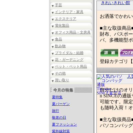
きれいきれい館
手芸
インテリア・家具
お洒落でかわい
エクステリア
電化製品
■主な取扱商品
オフィス用品・文房具
財布、パスポート
食品
バ、多機能型ポ
飲み物
ブライダル・結婚
花・ガーデニング
登録カテゴリ【
ペット・ペット用品
その他
人
買い取り
自分だけのオリ
n SINCE
夏特集
可能です。限定
夏バーゲン
も随時入荷！オ
旅行
敬老の日
■主な取扱商品
夏ファッション
パソコンバッグ
紫外線対策