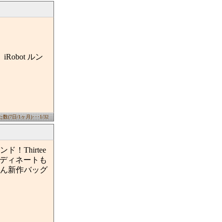
obot ルン
(7日/1ヶ月)･･･1/32
Thirtee
ーディネートも
ん新作バッグ