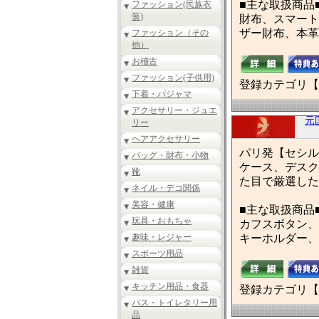
■主な取扱商品
ファッション(民族衣
装)
財布、スマート
ザー財布、本革
ファッション（その
他）
お稽古
ファッション(子供用)
登録カテゴリ【
下着・パジャマ
アクセサリー・ジュエ
元
リー
ヘアアクセサリー
パリ発【セシル
バッグ・財布・小物
ケース、デスク
靴
た目で厳選した
ネイル・デコ関係
美容・健康
■主な取扱商品
玩具・おもちゃ
カフスボタン、
趣味・レジャー
キーホルダー、
スポーツ用品
雑貨
キッチン用品・食器
登録カテゴリ【
バス・トイレタリー用
品