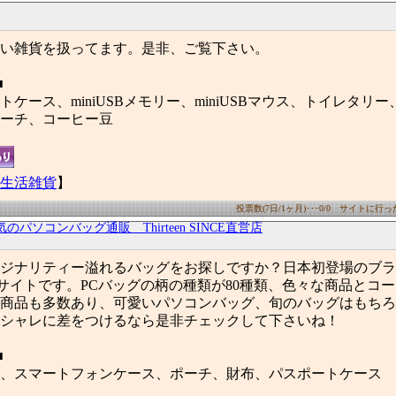
い雑貨を扱ってます。是非、ご覧下さい。
■
ケース、miniUSBメモリー、miniUSBマウス、トイレタリー、iR
ーチ、コーヒー豆
生活雑貨
】
投票数(7日/1ヶ月)･･･0/0 サイトに行った数
気のパソコンバッグ通販 Thirteen SINCE直営店
ジナリティー溢れるバッグをお探しですか？日本初登場のブランド！
の通販サイトです。PCバッグの柄の種類が80種類、色々な商品とコ
商品も多数あり、可愛いパソコンバッグ、旬のバッグはもちろ
シャレに差をつけるなら是非チェックして下さいね！
■
、スマートフォンケース、ポーチ、財布、パスポートケース