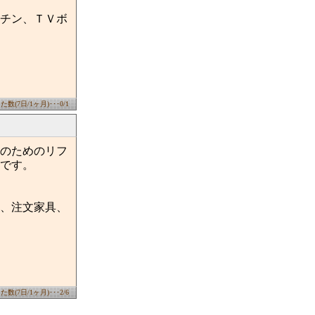
チン、ＴＶボ
数(7日/1ヶ月)･･･0/1
のためのリフ
です。
、注文家具、
数(7日/1ヶ月)･･･2/6