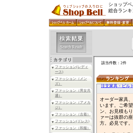
ショップベ
総合ランキ
該当件数：2件
ファッション(レディ
ース)
ファッション（メン
ズ）
注文家具・ビル
ファッション（男女共
通）
オーダー家具、
ファッション（アメカ
います。ご希望
ジ）
ン、お見積もり
ファッション（古着）
ァーは抜群の座
ファッション(ドレス)
方。必見です。
ファッション（和服）