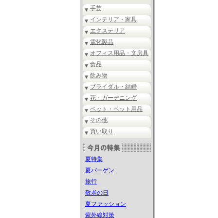
手芸
インテリア・家具
エクステリア
電化製品
オフィス用品・文房具
食品
飲み物
ブライダル・結婚
花・ガーデニング
ペット・ペット用品
その他
買い取り
夏特集
夏バーゲン
旅行
敬老の日
夏ファッション
紫外線対策