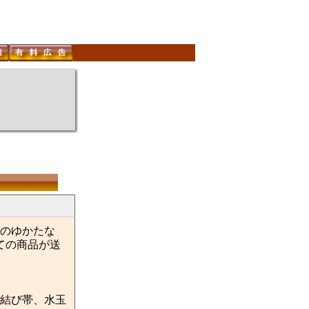
のゆかたな
ての商品が送
結び帯、水玉