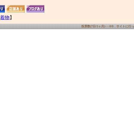
着物
】
投票数(7日/1ヶ月)･･･0/0 サイトに行った