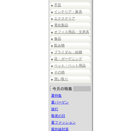
手芸
インテリア・家具
エクステリア
電化製品
オフィス用品・文房具
食品
飲み物
ブライダル・結婚
花・ガーデニング
ペット・ペット用品
その他
買い取り
夏特集
夏バーゲン
旅行
敬老の日
夏ファッション
紫外線対策