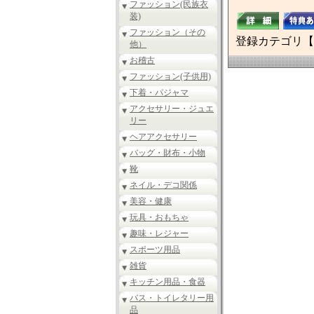
ファッション(民族衣
装)
ファッション（その
登録カテゴリ【
他）
お稽古
ファッション(子供用)
下着・パジャマ
アクセサリー・ジュエ
リー
ヘアアクセサリー
バッグ・財布・小物
靴
ネイル・デコ関係
美容・健康
玩具・おもちゃ
趣味・レジャー
スポーツ用品
雑貨
キッチン用品・食器
バス・トイレタリー用
品