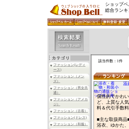
ショップベ
総合ランキ
該当件数：1件
ファッション(レディ
ース)
ファッション（メン
ズ）
浴
ファッション（男女共
通）
個性的でかわい
ファッション（アメカ
ど、上質な人気
ジ）
料＆代引手数料
ファッション（古着）
ファッション(ドレス)
■主な取扱商品
ファッション（和服）
浴衣、ゆかた、