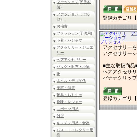
ファッション(民族衣
装)
ファッション（その
登録カテゴリ【
他）
お稽古
ファッション(子供用)
ア
下着・パジャマ
アクセサリーを
アクセサリー・ジュエ
リー
アクセサリーシ
ヘアアクセサリー
■主な取扱商品
バッグ・財布・小物
ヘアアクセサリ
靴
バナナクリップ
ネイル・デコ関係
美容・健康
玩具・おもちゃ
登録カテゴリ【
趣味・レジャー
スポーツ用品
雑貨
キッチン用品・食器
バス・トイレタリー用
品