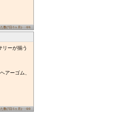
数(7日/1ヶ月)･･･0/6
サリーが揃う
ヘアーゴム、
数(7日/1ヶ月)･･･0/0