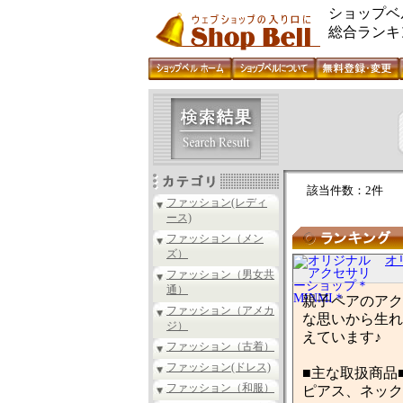
ショップベ
総合ランキ
該当件数：2件
ファッション(レディ
ース)
ファッション（メン
ズ）
オ
ファッション（男女共
通）
親子ペアのアク
ファッション（アメカ
な思いから生れ
ジ）
えています♪
ファッション（古着）
ファッション(ドレス)
■主な取扱商品
ファッション（和服）
ピアス、ネック