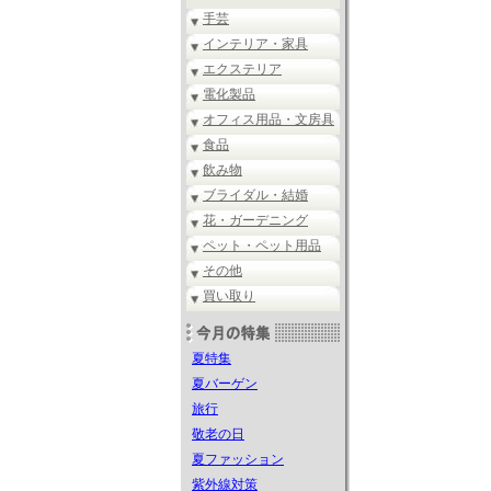
手芸
インテリア・家具
エクステリア
電化製品
オフィス用品・文房具
食品
飲み物
ブライダル・結婚
花・ガーデニング
ペット・ペット用品
その他
買い取り
夏特集
夏バーゲン
旅行
敬老の日
夏ファッション
紫外線対策