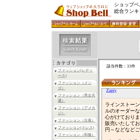
ショップベ
総合ランキ
該当件数：33件
ファッション(レディ
ース)
ファッション（メン
ズ）
Zapiy
ファッション（男女共
通）
ラインストーン
ファッション（アメカ
ルのオーダーな
ジ）
心がけておりま
ファッション（古着）
販売いたしてお
ファッション(ドレス)
円～などなどご
ファッション（和服）