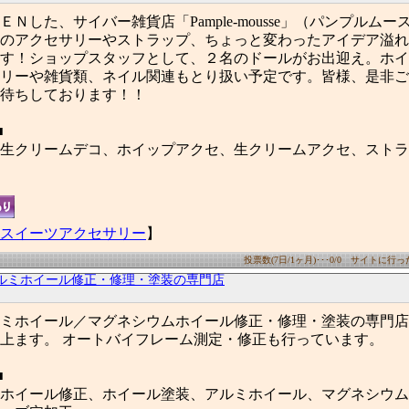
Ｎした、サイバー雑貨店「Pample-mousse」（パンプルム
のアクセサリーやストラップ、ちょっと変わったアイデア溢れ
す！ショップスタッフとして、２名のドールがお出迎え。ホイ
リーや雑貨類、ネイル関連もとり扱い予定です。皆様、是非ご
待ちしております！！
■
生クリームデコ、ホイップアクセ、生クリームアクセ、ストラ
スイーツアクセサリー
】
投票数(7日/1ヶ月)･･･0/0 サイトに行った数
ルミホイール修正・修理・塗装の専門店
ミホイール／マグネシウムホイール修正・修理・塗装の専門店
上ます。 オートバイフレーム測定・修正も行っています。
■
ホイール修正、ホイール塗装、アルミホイール、マグネシウム