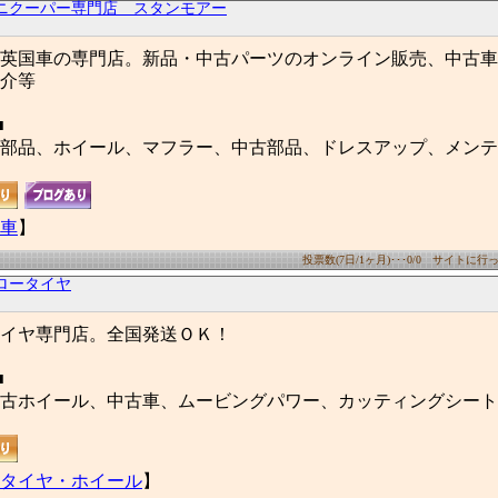
ニクーパー専門店 スタンモアー
英国車の専門店。新品・中古パーツのオンライン販売、中古車
介等
■
部品、ホイール、マフラー、中古部品、ドレスアップ、メンテ
車
】
投票数(7日/1ヶ月)･･･0/0 サイトに行った
ロータイヤ
イヤ専門店。全国発送ＯＫ！
■
古ホイール、中古車、ムービングパワー、カッティングシート
タイヤ・ホイール
】