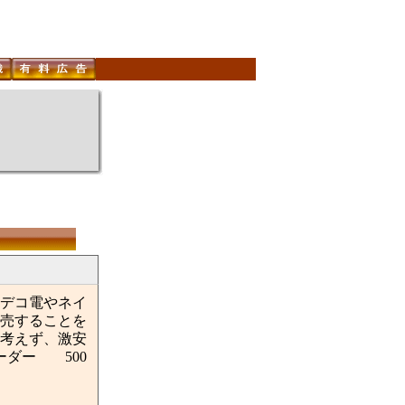
デコ電やネイ
売することを
考えず、激安
ーダー 500