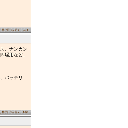
(7日/1ヶ月)･･･2/74
ス、ナンカン
四駆用など、
、バッテリ
(7日/1ヶ月)･･･1/68