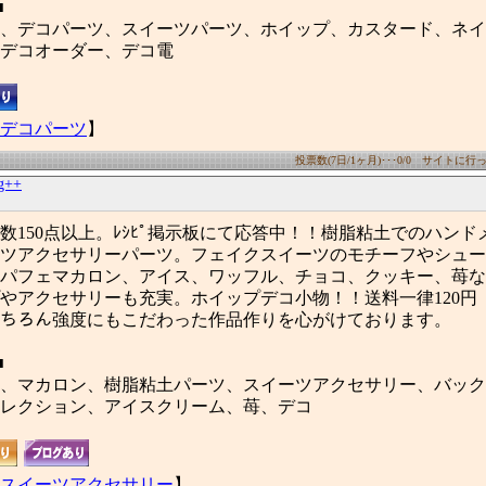
■
、デコパーツ、スイーツパーツ、ホイップ、カスタード、ネイ
デコオーダー、デコ電
デコパーツ
】
投票数(7日/1ヶ月)･･･0/0 サイトに行った
g++
数150点以上。ﾚｼﾋﾟ掲示板にて応答中！！樹脂粘土でのハンド
ツアクセサリーパーツ。フェイクスイーツのモチーフやシュー
パフェマカロン、アイス、ワッフル、チョコ、クッキー、苺な
やアクセサリーも充実。ホイップデコ小物！！送料一律120円
ﾝはもちろん強度にもこだわった作品作りを心がけております。
■
、マカロン、樹脂粘土パーツ、スイーツアクセサリー、バック
レクション、アイスクリーム、苺、デコ
スイーツアクセサリー
】