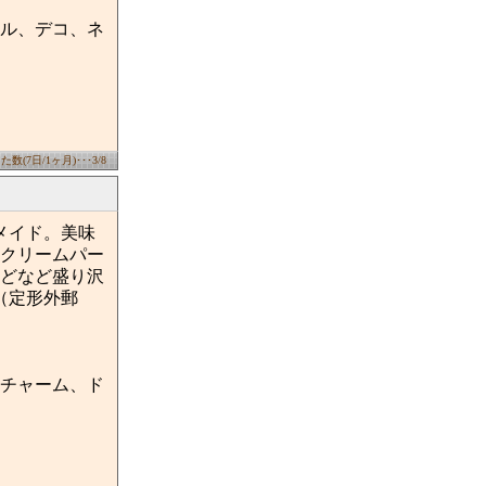
ル、デコ、ネ
数(7日/1ヶ月)･･･3/8
メイド。美味
クリームパー
どなど盛り沢
（定形外郵
チャーム、ド