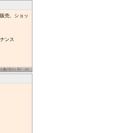
販売、ショッ
ナンス
数(7日/1ヶ月)･･･0/1