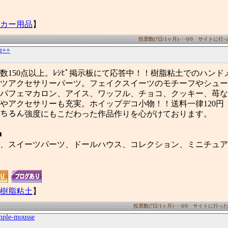
カー用品
】
投票数(7日/1ヶ月)･･･0/0 サイトに行った
g++
数150点以上。ﾚｼﾋﾟ掲示板にて応答中！！樹脂粘土でのハンド
ツアクセサリーパーツ。フェイクスイーツのモチーフやシュー
パフェマカロン、アイス、ワッフル、チョコ、クッキー、苺な
やアクセサリーも充実。ホイップデコ小物！！送料一律120円
ﾝはもちろん強度にもこだわった作品作りを心がけております。
■
、スイーツパーツ、ドールハウス、コレクション、ミニチュア
樹脂粘土
】
投票数(7日/1ヶ月)･･･0/0 サイトに行った数(
mple-mousse