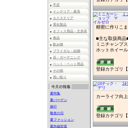
手芸
インテリア・家具
ミ
エクステリア
電化製品
精密に作りこま
オフィス用品・文房具
食品
■主な取扱商品
ミニチャンプス
飲み物
ホットホイール
ブライダル・結婚
花・ガーデニング
ペット・ペット用品
登録カテゴリ【
その他
買い取り
2
夏特集
カーライフ向上
夏バーゲン
旅行
敬老の日
登録カテゴリ【
夏ファッション
紫外線対策