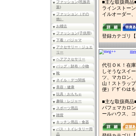
■主な取扱商品
ファッション(民族衣
装)
ラインストーン
イルオーダー、
ファッション（その
他）
お稽古
ファッション(子供用)
登録カテゴリ【
下着・パジャマ
アクセサリー・ジュエ
me
リー
ヘアアクセサリー
代引ＯＫ！在庫
バッグ・財布・小物
しそうなスイー
靴
ツ、マカロン、
ネイル・デコ関係
山！ストラップ
美容・健康
便）ﾃﾞｻﾞｲ
玩具・おもちゃ
趣味・レジャー
■主な取扱商品
パフェマカロン
スポーツ用品
ールハウス、コ
雑貨
キッチン用品・食器
バス・トイレタリー用
品
登録カテゴリ【