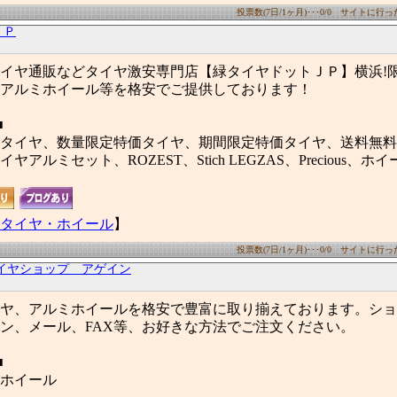
投票数(7日/1ヶ月)･･･0/0 サイトに行った数
ＪＰ
イヤ通販などタイヤ激安専門店【緑タイヤドットＪＰ】横浜!
アルミホイール等を格安でご提供しております！
■
タイヤ、数量限定特価タイヤ、期間限定特価タイヤ、送料無料
アルミセット、ROZEST、Stich LEGZAS、Precious、ホ
タイヤ・ホイール
】
投票数(7日/1ヶ月)･･･0/0 サイトに行った数
イヤショップ アゲイン
ヤ、アルミホイールを格安で豊富に取り揃えております。ショ
ン、メール、FAX等、お好きな方法でご注文ください。
■
ホイール