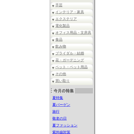
手芸
インテリア・家具
エクステリア
電化製品
オフィス用品・文房具
食品
飲み物
ブライダル・結婚
花・ガーデニング
ペット・ペット用品
その他
買い取り
夏特集
夏バーゲン
旅行
敬老の日
夏ファッション
紫外線対策