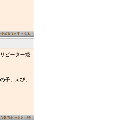
(7日/1ヶ月)･･･3/31
リピーター続
の子、えび、
数(7日/1ヶ月)･･･1/8