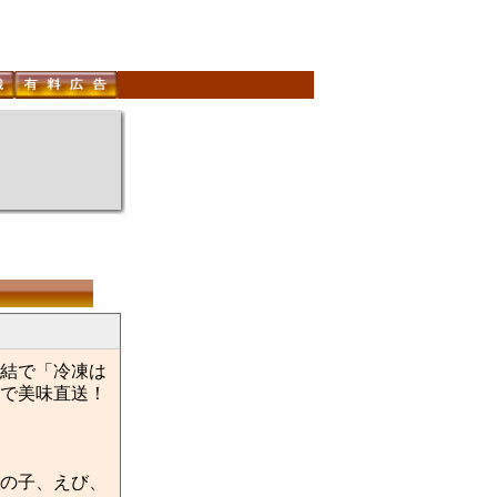
結で「冷凍は
で美味直送！
の子、えび、