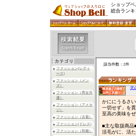
ショップベ
総合ランキ
該当件数：2件
ファッション(レディ
ース)
ファッション（メン
ズ）
北
ファッション（男女共
通）
かににうるさい
ファッション（アメカ
一切せず」を貫
ジ）
至高の美味をぜ
ファッション（古着）
ファッション(ドレス)
■主な取扱商品
ファッション（和服）
活毛がに、活た