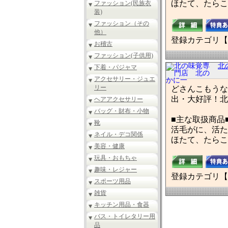
ほたて、たらこ
ファッション(民族衣
装)
ファッション（その
他）
登録カテゴリ【
お稽古
ファッション(子供用)
北
下着・パジャマ
アクセサリー・ジュエ
リー
どさんこもうな
出・大好評！北
ヘアアクセサリー
バッグ・財布・小物
■主な取扱商品
靴
活毛がに、活た
ネイル・デコ関係
ほたて、たらこ
美容・健康
玩具・おもちゃ
趣味・レジャー
登録カテゴリ【
スポーツ用品
雑貨
キッチン用品・食器
バス・トイレタリー用
品