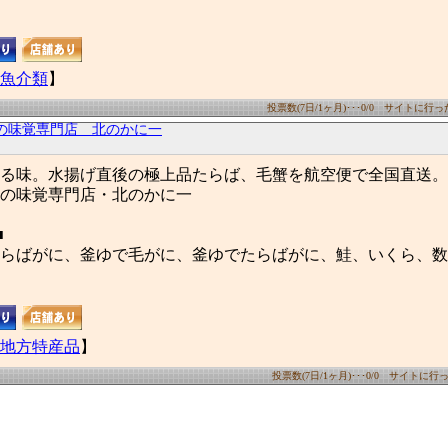
魚介類
】
投票数(7日/1ヶ月)･･･0/0 サイトに行った数
の味覚専門店 北のかに一
る味。水揚げ直後の極上品たらば、毛蟹を航空便で全国直送。
の味覚専門店・北のかに一
■
らばがに、釜ゆで毛がに、釜ゆでたらばがに、鮭、いくら、数
地方特産品
】
投票数(7日/1ヶ月)･･･0/0 サイトに行った