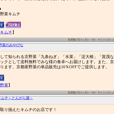
■
野菜キムチ
キムチ
】
投票数(7日/1ヶ月)･･･0/0 サイトに行った数
野菜のみやびな
して知られる京野菜「九条ねぎ」「水菜」「淀大根」「賀茂な
ックとして送料無料でみな様の食卓へお届けします。また、京
ります。京都産野菜の単品販売は10％OFFでご提供します。
野菜
】
投票数(7日/1ヶ月)･･･0/0 サイトに行った数
キムチ～とんがら屋～
取り揃えたキムチのお店です！