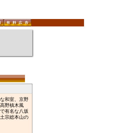
正な和室、京野
高野槙木風
で有名な八坂
土宗総本山の