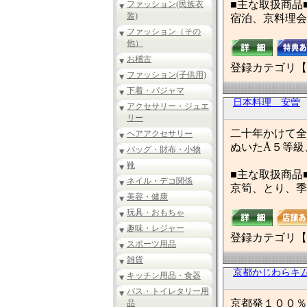
■主な取扱商品
ファッション(民族衣
装)
宿泊、京料理会
ファッション（その
他）
お稽古
登録カテゴリ【
ファッション(子供用)
下着・パジャマ
日本料理 安曽
アクセサリー・ジュエ
リー
二十年かけて全
ヘアアクセサリー
ぬいたÅ５等級
バッグ・財布・小物
靴
■主な取扱商品
ネイル・デコ関係
京筍、とり、季
美容・健康
玩具・おもちゃ
趣味・レジャー
登録カテゴリ【
スポーツ用品
雑貨
京都かじわらキ
キッチン用品・食器
バス・トイレタリー用
京都発１００％
品