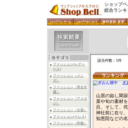
ショップベ
総合ランキ
該当件数：5件
ファッション(レディ
ース)
ファッション（メン
ズ）
ぎ
ファッション（男女共
通）
山居の如し閑寂
ファッション（アメカ
菜や旬の素材を
ジ）
呂、そして、侘
ファッション（古着）
神社前に在り、
ファッション(ドレス)
知恵院などの名
ファッション（和服）