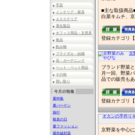
手芸
■主な取扱商品
インテリア・家具
白菜キムチ、京
エクステリア
電化製品
オフィス用品・文房具
登録カテゴリ【
食品
飲み物
京
ブライダル・結婚
花・ガーデニング
ブランド野菜と
ペット・ペット用品
月一回、野菜パ
その他
品での販売もあ
買い取り
夏特集
登録カテゴリ【
夏バーゲン
旅行
オカンの手作り
敬老の日
夏ファッション
京野菜を中心に
紫外線対策