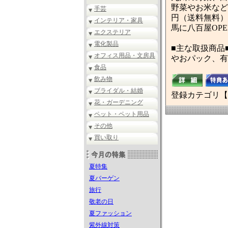
野菜やお米など
手芸
円（送料無料）
インテリア・家具
馬に八百屋OP
エクステリア
電化製品
■主な取扱商品
オフィス用品・文房具
やおパック、有
食品
飲み物
ブライダル・結婚
登録カテゴリ【
花・ガーデニング
ペット・ペット用品
その他
買い取り
夏特集
夏バーゲン
旅行
敬老の日
夏ファッション
紫外線対策