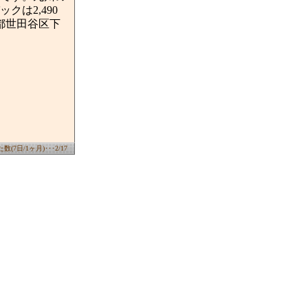
は2,490
都世田谷区下
(7日/1ヶ月)･･･2/17