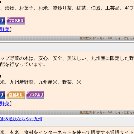
■
、漬物、お菓子、お米、釜炒り茶、紅茶、佃煮、工芸品、ギフ
野菜
】
投票数(7日/1ヶ月)･･･0/0 サイトに行った数
ップ野菜の木は、安心、安全、美味しい、九州産に限定した野
配を行なっています。
■
米、九州産野菜、九州産米、野菜、米
野菜
】
投票数(7日/1ヶ月)･･･0/0 サイトに行った数
宅配&通販ならやお九州
米、玄米、食材をインターネットを使って販売する通販サイト