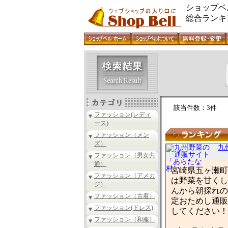
ショップベ
総合ランキ
該当件数：3件
ファッション(レディ
ース)
ファッション（メン
ズ）
九
ファッション（男女共
通）
宮崎県五ヶ瀬町
ファッション（アメカ
は野菜を甘くし
ジ）
んから朝採れの
ファッション（古着）
定おためし通販
ファッション(ドレス)
してください！
ファッション（和服）