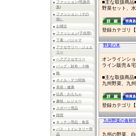
■主な取扱商品
ファッション(民族衣
装)
野菜セット、水
ファッション（その
他）
お稽古
登録カテゴリ【
ファッション(子供用)
下着・パジャマ
野菜の木
アクセサリー・ジュエ
リー
オンラインショ
ヘアアクセサリー
ライン販売＆宅
バッグ・財布・小物
靴
■主な取扱商品
ネイル・デコ関係
九州野菜、九州
美容・健康
玩具・おもちゃ
趣味・レジャー
登録カテゴリ【
スポーツ用品
雑貨
九州野菜の食材
キッチン用品・食器
バス・トイレタリー用
九州の野菜、白
品