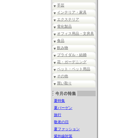
手芸
インテリア・家具
エクステリア
電化製品
オフィス用品・文房具
食品
飲み物
ブライダル・結婚
花・ガーデニング
ペット・ペット用品
その他
買い取り
夏特集
夏バーゲン
旅行
敬老の日
夏ファッション
紫外線対策