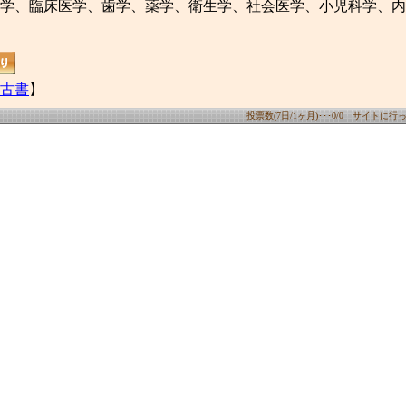
学、臨床医学、歯学、薬学、衛生学、社会医学、小児科学、内
古書
】
投票数(7日/1ヶ月)･･･0/0 サイトに行った