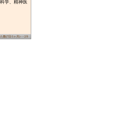
科学、精神医
数(7日/1ヶ月)･･･2/9