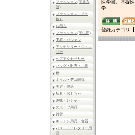
医学書、基礎医
ファッション(民族衣
装)
学
ファッション（その
他）
お稽古
登録カテゴリ【
ファッション(子供用)
下着・パジャマ
アクセサリー・ジュエ
リー
ヘアアクセサリー
バッグ・財布・小物
靴
ネイル・デコ関係
美容・健康
玩具・おもちゃ
趣味・レジャー
スポーツ用品
雑貨
キッチン用品・食器
バス・トイレタリー用
品