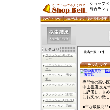
ショップベ
総合ランキ
該当件数：1件
ファッション(レディ
ース)
ファッション（メン
ズ）
医
ファッション（男女共
通）
専門性の高い医
ファッション（アメカ
中山書店,文光
ジ）
に評価し、きめ
ファッション（古着）
にお支払い致し
ファッション(ドレス)
ファッション（和服）
■主な取扱商品