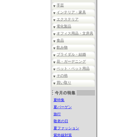
手芸
インテリア・家具
エクステリア
電化製品
オフィス用品・文房具
食品
飲み物
ブライダル・結婚
花・ガーデニング
ペット・ペット用品
その他
買い取り
夏特集
夏バーゲン
旅行
敬老の日
夏ファッション
紫外線対策