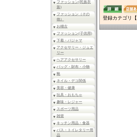
ファッション(民族衣
装)
ファッション（その
登録カテゴリ【
他）
お稽古
ファッション(子供用)
下着・パジャマ
アクセサリー・ジュエ
リー
ヘアアクセサリー
バッグ・財布・小物
靴
ネイル・デコ関係
美容・健康
玩具・おもちゃ
趣味・レジャー
スポーツ用品
雑貨
キッチン用品・食器
バス・トイレタリー用
品