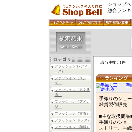
ショップベ
総合ランキ
該当件数：1件
ファッション(レディ
ース)
ファッション（メン
ズ）
手
ファッション（男女共
通）
手織りのショー
ファッション（アメカ
雑貨製作販売
ジ）
ファッション（古着）
■主な取扱商品
ファッション(ドレス)
手織りのショー
ファッション（和服）
ストリー、手織