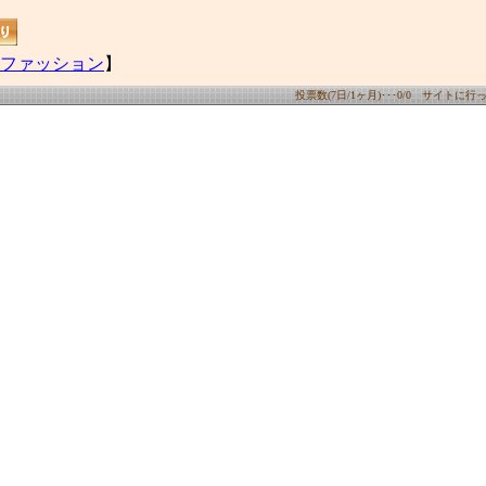
ファッション
】
投票数(7日/1ヶ月)･･･0/0 サイトに行った