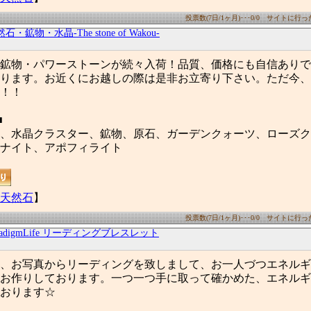
投票数(7日/1ヶ月)･･･0/0 サイトに行った数
石・鉱物・水晶-The stone of Wakou-
鉱物・パワーストーンが続々入荷！品質、価格にも自信ありで
ります。お近くにお越しの際は是非お立寄り下さい。ただ今、
！！
■
、水晶クラスター、鉱物、原石、ガーデンクォーツ、ローズク
ナイト、アポフィライト
天然石
】
投票数(7日/1ヶ月)･･･0/0 サイトに行った数
radigmLife リーディングブレスレット
、お写真からリーディングを致しまして、お一人づつエネルギ
お作りしております。一つ一つ手に取って確かめた、エネルギ
おります☆