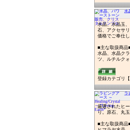
水
水晶、水晶玉、
石、アクセサリ
価格でご奉仕し
■主な取扱商品
水晶、水晶クラ
ツ、ルチルクォ
登録カテゴリ【
ラビ
厳選されたヒー
り。原石、丸玉
■主な取扱商品
ヒマラヤ水晶、