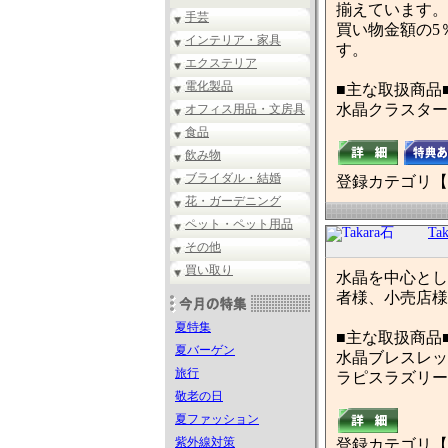
揃えています。
手芸
買い物金額の5
インテリア・家具
す。
エクステリア
電化製品
■主な取扱商品
水晶クラスター
オフィス用品・文房具
食品
飲み物
ブライダル・結婚
登録カテゴリ【
花・ガーデニング
ペット・ペット用品
Ta
その他
買い取り
水晶を中心とし
者様、小売店様
夏特集
■主な取扱商品
夏バーゲン
水晶ブレスレッ
旅行
ラピスラズリー
敬老の日
夏ファッション
紫外線対策
登録カテゴリ【