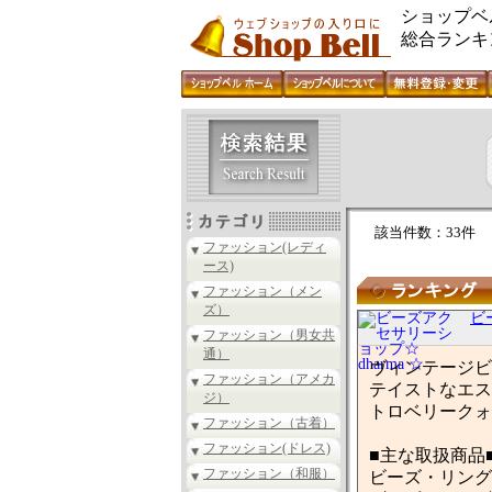
ショップベ
総合ランキ
該当件数：33件
ファッション(レディ
ース)
ファッション（メン
ズ）
ビ
ファッション（男女共
通）
ヴィンテージビ
ファッション（アメカ
テイストなエス
ジ）
トロベリークォ
ファッション（古着）
ファッション(ドレス)
■主な取扱商品
ファッション（和服）
ビーズ・リング