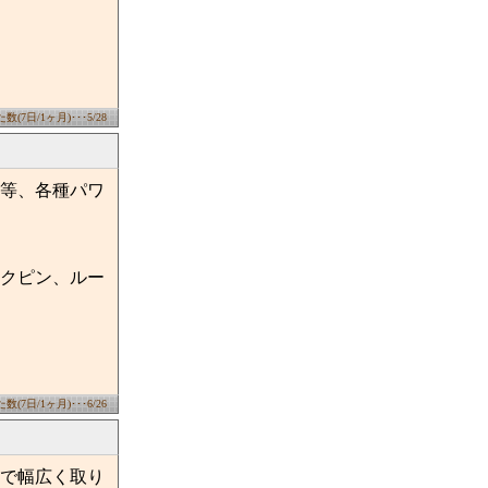
(7日/1ヶ月)･･･5/28
等、各種パワ
クピン、ルー
(7日/1ヶ月)･･･6/26
で幅広く取り