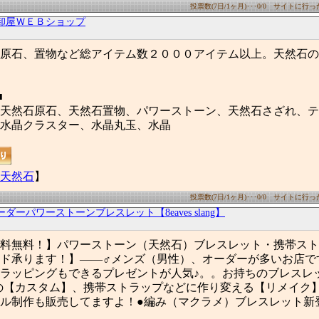
投票数(7日/1ヶ月)･･･0/0 サイトに行った数
卸屋ＷＥＢショップ
原石、置物など総アイテム数２０００アイテム以上。天然石の
■
天然石原石、天然石置物、パワーストーン、天然石さざれ、テ
水晶クラスター、水晶丸玉、水晶
天然石
】
投票数(7日/1ヶ月)･･･0/0 サイトに行った数
ーダーパワーストーンブレスレット【8eaves slang】
料無料！】パワーストーン（天然石）ブレスレット・携帯スト
ド承ります！】――♂メンズ（男性）、オーダーが多いお店で
ラッピングもできるプレゼントが人気♪。。お持ちのブレスレ
の【カスタム】、携帯ストラップなどに作り変える【リメイク
ル制作も販売してますよ！●編み（マクラメ）ブレスレット新