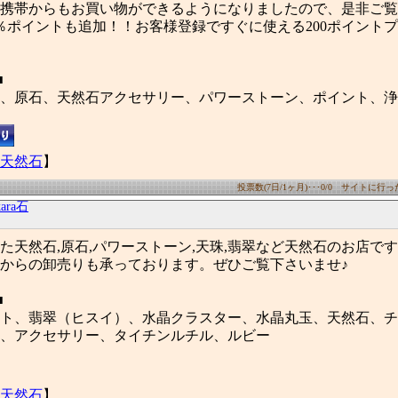
携帯からもお買い物ができるようになりましたので、是非ご覧
％ポイントも追加！！お客様登録ですぐに使える200ポイント
■
、原石、天然石アクセサリー、パワーストーン、ポイント、浄
天然石
】
投票数(7日/1ヶ月)･･･0/0 サイトに行った数
kara石
た天然石,原石,パワーストーン,天珠,翡翠など天然石のお店で
からの卸売りも承っております。ぜひご覧下さいませ♪
■
ト、翡翠（ヒスイ）、水晶クラスター、水晶丸玉、天然石、チ
、アクセサリー、タイチンルチル、ルビー
天然石
】