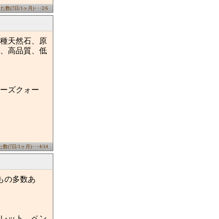
数(7日/1ヶ月)･･･2/6
種天然石、原
、高品質、低
ーズクォー
(7日/1ヶ月)･･･4/14
もの多数あ
レット、ペン