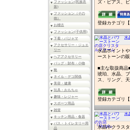
ズ・ピアス、ビ
ファッション(民族衣
装)
ファッション（その
他）
登録カテゴリ【
お稽古
ファッション(子供用)
水
下着・パジャマ
アクセサリー・ジュエ
リー
水晶ポイントや
ーストーンの販
ヘアアクセサリー
バッグ・財布・小物
■主な取扱商品
靴
琥珀、水晶、ブ
ネイル・デコ関係
ス、リング、天
美容・健康
玩具・おもちゃ
趣味・レジャー
登録カテゴリ【
スポーツ用品
雑貨
水
キッチン用品・食器
バス・トイレタリー用
水晶やクラスタ
品