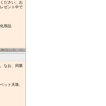
ください。お
プレゼント中で
化用品
(7日/1ヶ月)･･･2/13
す。なお、同業
ベット天珠、