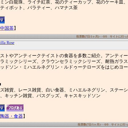
ミン白龍珠、ライチ紅茶、花のティーカップ、花のケーキ皿、
ティポット、バラティー、ハマナス茶
中国茶
】
投票数(7日/1ヶ月)･･･0/0 サイトに行った数
illa Rose
ストやアンティークテイストの食器を多数ご紹介。アンティー
ラミックシリーズ、クラウンセラミックシリーズ、耐熱ガラス
ッドソン・ミハエルネグリン・ルドゥーテローズをはじめヨー
■
ズ雑貨、レース雑貨、白い食器、ミハエルネグリン、ステーシ
、キッチン雑貨、バスグッズ、キャスキッドソン
陶器・食器
】
投票数(7日/1ヶ月)･･･0/0 サイトに行った