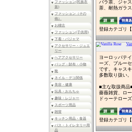
バラ茶、ジャス
ファッション(民族衣
装)
茶、耐熱ガラス
ファッション（その
他）
お稽古
登録カテゴリ【
ファッション(子供用)
下着・パジャマ
Van
アクセサリー・ジュエ
リー
ヨーロッパテイ
ヘアアクセサリー
ーズ、ブルーセ
バッグ・財布・小物
です。キャスキ
靴
多数取り扱い。
ネイル・デコ関係
美容・健康
■主な取扱商品
玩具・おもちゃ
薔薇雑貨、ロー
趣味・レジャー
ドゥーテローズ
スポーツ用品
雑貨
キッチン用品・食器
登録カテゴリ【
バス・トイレタリー用
品