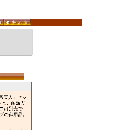
花茶美人」セッ
トと、耐熱ガ
プは別売で
レブの御用品。