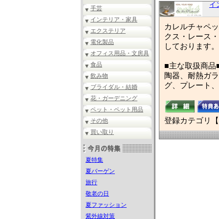
イ
手芸
インテリア・家具
カレルチャペッ
エクステリア
クス・レース・
電化製品
しております。
オフィス用品・文房具
食品
■主な取扱商品
陶器、耐熱ガラス
飲み物
グ、プレート、
ブライダル・結婚
花・ガーデニング
ペット・ペット用品
登録カテゴリ【
その他
買い取り
夏特集
夏バーゲン
旅行
敬老の日
夏ファッション
紫外線対策