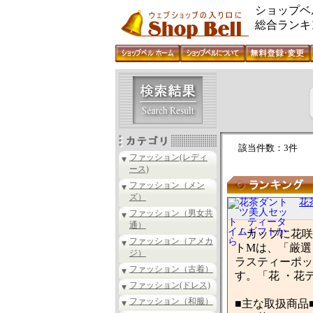
ショップベ
総合ランキ
該当件数：3件
ファッション(レディ
ース)
ファッション（メン
ズ）
花
ファッション（男女共
通）
「カップに花咲
ファッション（アメカ
トMは、「厳選
ジ）
ラスティーポッ
ファッション（古着）
す。「花 ・花
ファッション(ドレス)
ファッション（和服）
■主な取扱商品