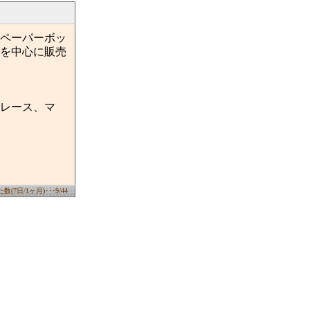
ペーパーボッ
を中心に販売
ｽ、レース、マ
(7日/1ヶ月)･･･9/44