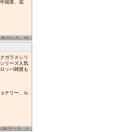
中国茶、花
(7日/1ヶ月)･･･4/60
クガラスシリ
シリーズ人気
ロッパ雑貨も
ョナリー、ル
数(7日/1ヶ月)･･･1/6