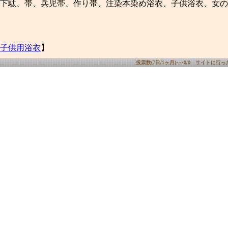
下駄、帯、兵児帯、作り帯、注染本染め浴衣、子供浴衣、女の
子供用浴衣
】
投票数(7日/1ヶ月)･･･0/0 サイトに行った数