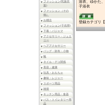
浴衣、ゆかた、
ファッション(民族衣
装)
子浴衣
ファッション（その
他）
お稽古
登録カテゴリ【
ファッション(子供用)
下着・パジャマ
アクセサリー・ジュエ
リー
ヘアアクセサリー
バッグ・財布・小物
靴
ネイル・デコ関係
美容・健康
玩具・おもちゃ
趣味・レジャー
スポーツ用品
雑貨
キッチン用品・食器
バス・トイレタリー用
品