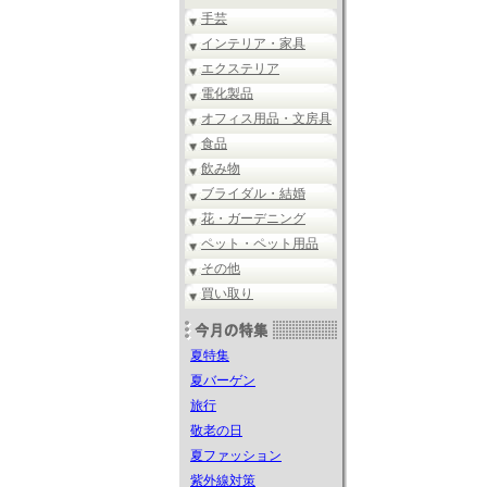
手芸
インテリア・家具
エクステリア
電化製品
オフィス用品・文房具
食品
飲み物
ブライダル・結婚
花・ガーデニング
ペット・ペット用品
その他
買い取り
夏特集
夏バーゲン
旅行
敬老の日
夏ファッション
紫外線対策