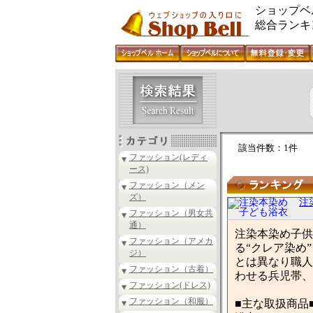
ショップベ
総合ランキ
該当件数：1件
ファッション(レディ
ース)
ファッション（メン
ズ）
注
ファッション（男女共
通）
注染本染め子供
ファッション（アメカ
る“クレア染め
ジ）
とは異なり職人
ファッション（古着）
わせる兵児帯、
ファッション(ドレス)
ファッション（和服）
■主な取扱商品