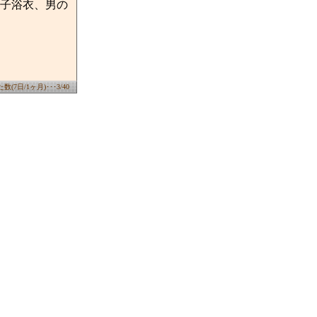
子浴衣、男の
(7日/1ヶ月)･･･3/40