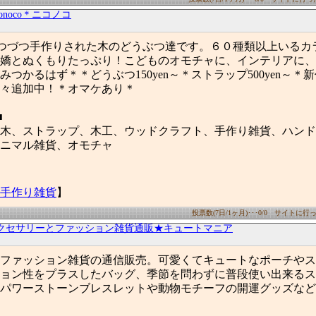
conoco＊ニコノコ
oはひとつづつ手作りされた木のどうぶつ達です。６０種類以上いる
嬌とぬくもりたっぷり！こどものオモチャに、インテリアに、
つかるはず＊＊どうぶつ150yen～＊ストラップ500yen～＊
々追加中！＊オマケあり＊
■
木、ストラップ、木工、ウッドクラフト、手作り雑貨、ハンド
ニマル雑貨、オモチャ
手作り雑貨
】
投票数(7日/1ヶ月)･･･0/0 サイトに行った
クセサリーとファッション雑貨通販★キュートマニア
ファッション雑貨の通信販売。可愛くてキュートなポーチやス
ョン性をプラスしたバッグ、季節を問わずに普段使い出来るス
パワーストーンブレスレットや動物モチーフの開運グッズなど