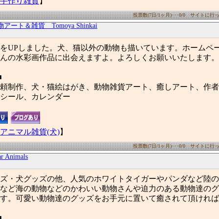
手作り雑貨
】
投票数(7日/1ヶ月)･･･0/0 サイトに行った
アート＆雑貨 Tomoya Shinkai
をUPしました。犬、猫以外の動物も描いています。ホームペ
んの水彩画作品に出会えますよ。よろしくお願いいたします。
■
頼制作、犬・猫絵はがき、動物雑貨アート、癒しアート、作者
シール、カレンダー
アニマル雑貨(犬)
】
投票数(7日/1ヶ月)･･･0/0 サイトに行った
r Animals
ズ・犬グッズの他、人気のホワイトタイガーやパンダなど陸の
など海の動物などのかわいい動物さんや迫力のある動物達のグ
す。可愛い動物達のグッズをお手元に置いて癒されて頂ければ
■