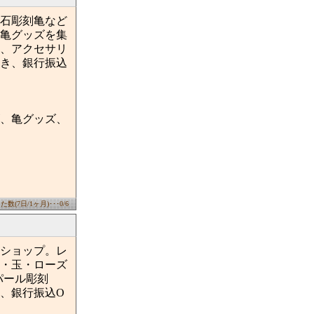
原石彫刻亀など
亀グッズを集
、アクセサリ
き、銀行振込
。
、亀グッズ、
数(7日/1ヶ月)･･･0/6
ショップ。レ
・玉・ローズ
パール彫刻
、銀行振込O