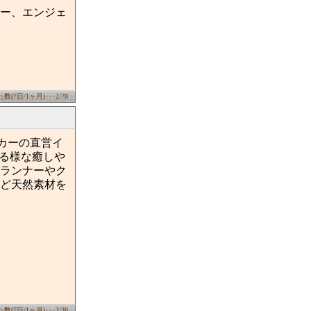
ー、エンジェ
(7日/1ヶ月)･･･2/78
ーカーの直営イ
いる様な癒しや
ランナーやク
ど天然素材を
(7日/1ヶ月)･･･2/38