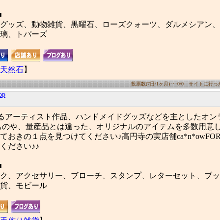
■
グッズ、動物雑貨、黒曜石、ローズクォーツ、ダルメシアン、
璃、トパーズ
天然石
】
投票数(7日/1ヶ月)･･･0/0 サイトに行った数
op
に集まるアーティスト作品、ハンドメイドグッズなどを主としたオ
ものや、量産品とは違った、オリジナルのアイテムを多数用意
おきの１点を見つけてください♪高円寺の実店舗ca*n*owFOR
ください♪♪
■
ク、アクセサリー、ブローチ、スタンプ、レターセット、ブッ
貨、モビール