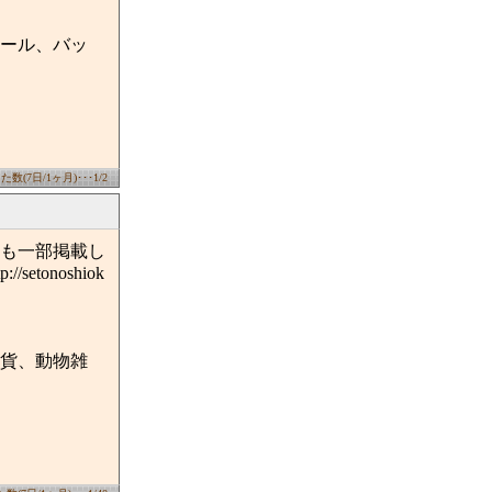
ール、バッ
数(7日/1ヶ月)･･･1/2
も一部掲載し
onoshiok
貨、動物雑