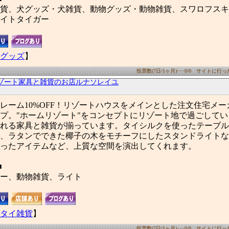
貨、犬グッズ・犬雑貨、動物グッズ・動物雑貨、スワロフスキ
イトタイガー
グッズ
】
投票数(7日/1ヶ月)･･･0/0 サイトに行った数
ゾート家具と雑貨のお店ルナソレイユ
レーム10%OFF！リゾートハウスをメインとした注文住宅メ
プ。"ホームリゾート"をコンセプトにリゾート地で過ごして
れる家具と雑貨が揃っています。タイシルクを使ったテーブル
、ラタンでできた椰子の木をモチーフにしたスタンドライトな
ったアイテムなど、上質な空間を演出してくれます。
■
ー、動物雑貨、ライト
タイ雑貨
】
投票数(7日/1ヶ月)･･･0/0 サイトに行った数