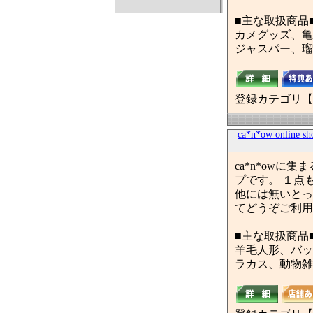
■主な取扱商品
カメグッズ、亀
ジャスパー、瑠
登録カテゴリ【
ca*n*ow online sh
ca*n*ow
プです。 １点
他には無いとって
てどうぞご利用
■主な取扱商品
羊毛人形、バッ
ラカス、動物雑