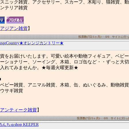
スニック雑貨、アクセサリー、スカーフ、木彫り、猫雑貨、動
ンテリア雑貨
アジアン雑貨
】
投票数(7日/1ヶ月)･･･0/0 サイトに行った
rangeCountry★オレンジカントリー★
貨をお届けいたします。可愛い絵本や動物フィギュア、ベビー
ーショナリー、ソーイング、木箱、ロゴ缶など・・ずっと大切
入れてみませんか。★毎週火曜更新★
■
ベビー雑貨、アニマル雑貨、木箱、缶、ぬいぐるみ、動物雑貨
ウサギ雑貨
アンティーク雑貨
】
投票数(7日/1ヶ月)･･･0/0 サイトに行った数
んちゅshop KEEPER