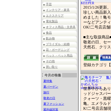
手芸
2015/1/
インテリア・家具
珍しい商品新入
エクステリア
めました！亀モ
電化製品
ーなどアンティ
OK!二号店店
オフィス用品・文房具
食品
■主な取扱商品
飲み物
敬老の日、セー
ブライダル・結婚
天然石、クリス
花・ガーデニング
ペット・ペット用品
その他
登録カテゴリ【
買い取り
亀
夏特集
夏バーゲン
世界中からあり
旅行
ッドジャスパー
敬老の日
クォーツ・黒曜石
亀。エメラルド
夏ファッション
K!二号店店舗
紫外線対策