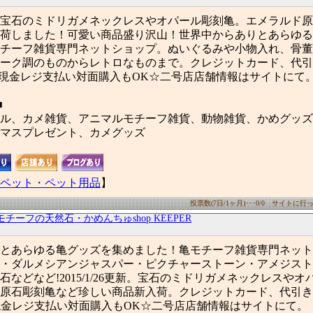
26更新。宝石のミドリガメネックレスやオパール彫刻亀。エメラルド
荷しました！可愛い商品盛り沢山！世界中からありとあらゆる
チーフ雑貨専門ネットショップ。ぬいぐるみや小物入れ、骨董
ーク調のものからレトロなものまで。クレジットカード、代引
舗現金レジ支払い対面購入もOK☆二号店店舗情報はサイトにて
■
ル、カメ雑貨、アニマルモチーフ雑貨、動物雑貨、かめグッズ
マスプレゼント、カメグッズ
ペット・ペット用品
】
投票数(7日/1ヶ月)･･･0/0 サイトに行った
モチーフの天然石・かめんちゅshop KEEPER
とあらゆる亀グッズを集めました！亀モチーフ雑貨専門ネット
・ダルメシアンジャスパー・ピクチャーストーン・アメジスト
などなど!2015/1/26更新。宝石のミドリガメネックレスやオ
原石彫刻亀など珍しい商品新入荷。クレジットカード、代引き
現金レジ支払い対面購入もOK☆二号店店舗情報はサイトにて。