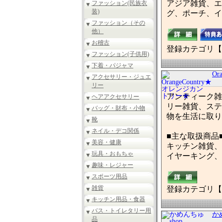
アジア雑貨、エ
ファッション(民族衣
装)
グ、ポーチ、イ
ファッション（その
他）
お稽古
登録カテゴリ【
ファッション(子供用)
下着・パジャマ
O
アクセサリー・ジュエ
リー
アンティーク雑
ヘアアクセサリー
リー雑貨、ステ
バッグ・財布・小物
物を生活に取り
靴
ネイル・デコ関係
■主な取扱商品
美容・健康
キッチン雑貨、
玩具・おもちゃ
イヤーキング、
趣味・レジャー
スポーツ用品
雑貨
登録カテゴリ【
キッチン用品・食器
バス・トイレタリー用
かめ
品