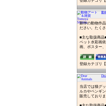
登録カテゴリ【
動物
新作の動物作品
ださい。たくさ
■主な取扱商品
ペット水彩画依
画、ポスター、
登録カテゴリ【
Dea
当店では猫グッ
ルカやペンギン
販売しておりま
■主な取扱商品