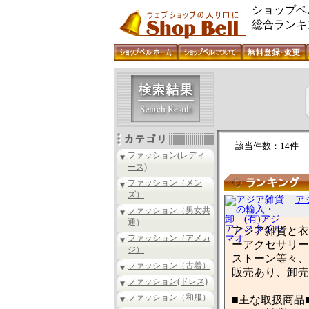
ショップベ
総合ランキ
該当件数：14件
ファッション(レディ
ース)
ファッション（メン
ズ）
ア
ファッション（男女共
通）
アジア雑貨と衣
ファッション（アメカ
ーアクセサリー
ジ）
ストーン等々、
ファッション（古着）
販売あり、卸売
ファッション(ドレス)
ファッション（和服）
■主な取扱商品