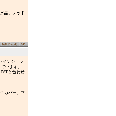
水晶、レッド
(7日/1ヶ月)･･･2/13
ンラインショッ
しています。
ESTと合わせ
クカバー、マ